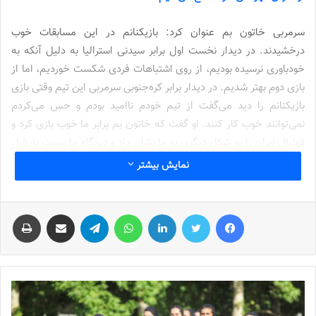
سرمربی خاتون بم عنوان کرد: بازیکنانم در این مسابقات خوب
درخشیدند. در دیدار نخست اول برابر سیدنی استرالیا به دلیل آنکه به
خودباوری نرسیده بودیم، از روی اشتباهات فردی شکست خوردیم، اما از
بازی دوم بهتر شدیم. در دیدار برابر کره‌جنوبی سرمربی این تیم وقتی بازی
بازیکنانم را دید می‌گفت از تیم خودم ناامید بودم و حس می‌کردم
نمی‌توانند خوب کار کنند. او گفت که خاتون بم برابر ما خوب بازی کرد و
فوتبال ایران را به شکل دیگری به ما نشان داد و دیدگاه ما نسبت به قبل
تغییر کرد.
نمایش بیشتر
نوشته های مشابه
فیس بوک
توییتر
لینکدین
واتس آپ
تلگرام
اشتراک گذاری از طریق ایمیل
چاپ
شماره 772 روزنامه فوتبالز منتشر شد
2022-12-16
شماره 1054 روزنامه فوتبالز منتشر شد