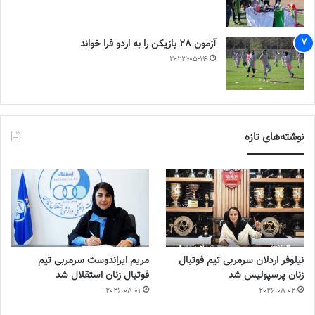
آزمون 28 بازیکن را به اردو فرا خواند
2023-05-14
نوشته‌های تازه
نیلوفر اردلان سرمربی تیم فوتبال
مریم ایراندوست سرمربی تیم
زنان پرسپولیس شد
فوتبال زنان استقلال شد
2026-08-01
2026-08-02