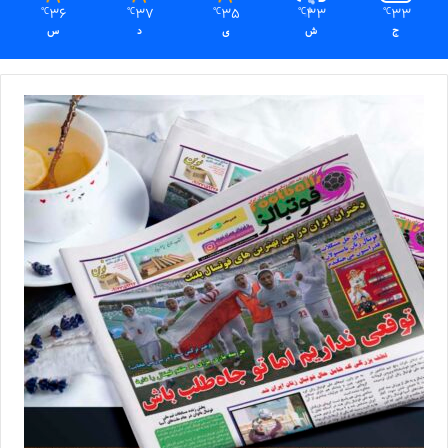
36
37
35
33
33
℃
℃
℃
℃
℃
ج
ش
ی
د
س