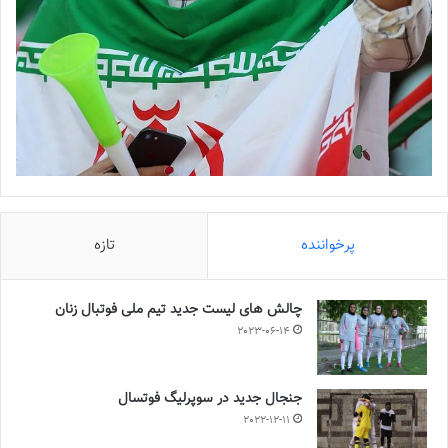
پرخواننده
تازه
چالش هاى ليست جدید تيم ملى فوتبال زنان
2023-06-14
جنجال جدید در سوپرلیگ فوتسال
2022-12-11