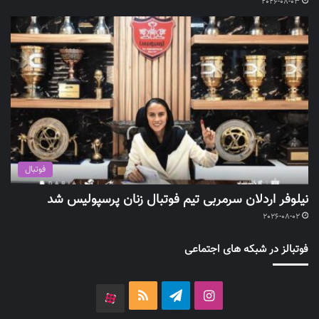
2026-08-03
فوتبال
نیلوفر اردلان سرمربی تیم فوتبال زنان پرسپولیس شد
2026-08-02
فوتبالز در شبکه های اجتماعی
اینستاگرام
تلگرام
خوراک
آپارات