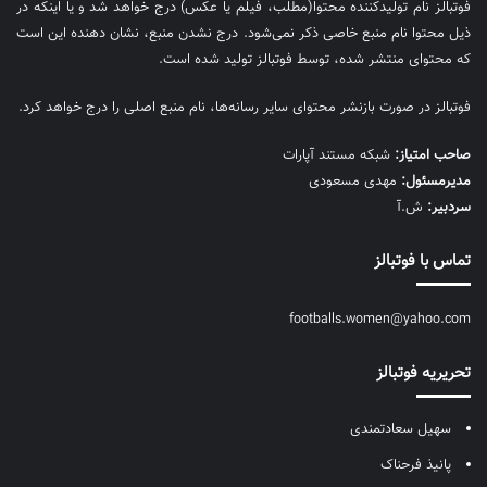
فوتبالز نام تولیدکننده محتوا(مطلب، فیلم یا عکس) درج خواهد شد و یا اینکه در
ذیل محتوا نام منبع خاصی ذکر نمی‌‎شود. درج نشدن منبع، نشان دهنده این است
که محتوای منتشر شده، توسط فوتبالز تولید شده است.
فوتبالز در صورت بازنشر محتوای سایر رسانه‌ها، نام منبع اصلی را درج خواهد کرد.
صاحب امتیاز:
شبکه مستند آپارات
مديرمسئول:
مهدی مسعودی
سردبیر:
ش.آ
تماس با فوتبالز
footballs.women@yahoo.com
تحریریه فوتبالز
سهیل سعادتمندی
پانیذ فرحناک