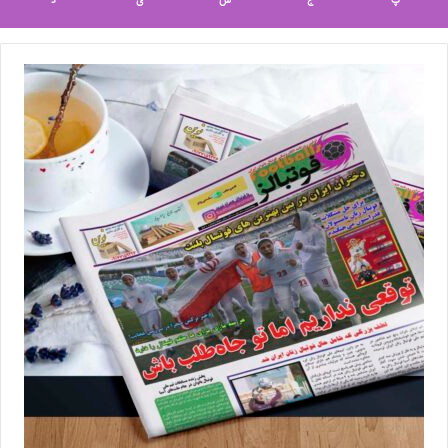
پ
ج
ش
ی
د