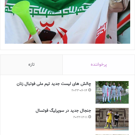
پرخواننده
تازه
چالش هاى ليست جدید تيم ملى فوتبال زنان
2023-06-14
جنجال جدید در سوپرلیگ فوتسال
2022-12-11