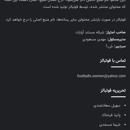
ذیل محتوا نام منبع خاصی ذکر نمی‌‎شود. درج نشدن منبع، نشان دهنده این است
که محتوای منتشر شده، توسط فوتبالز تولید شده است.
فوتبالز در صورت بازنشر محتوای سایر رسانه‌ها، نام منبع اصلی را درج خواهد کرد.
صاحب امتیاز:
شبکه مستند آپارات
مديرمسئول:
مهدی مسعودی
سردبیر:
ش.آ
تماس با فوتبالز
footballs.women@yahoo.com
تحریریه فوتبالز
سهیل سعادتمندی
پانیذ فرحناک
شیما مسجدی