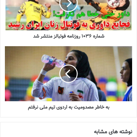
زنان
2023-12-24
دعوت آزمون از 30 بازیکن به اردوی تیم ملی
2023-03-21
شماره 1036 روزنامه فوتبالز منتشر شد
آینده درخشانی در انتظار فوتبال بانوان است
2022-12-10
راحله رفیعی زاده با اشاره به اینکه از بازی در تیم نفت راضی است،
اظهار داشت: سرمربی تیم نفت همان سرمربی تیم الزورا است و با بیشتر
بازیکنان قبلا هم تیمی بوده ام و بازی آنها را خوب می شناسم.
به خاطر مصدومیت به اردوی تیم ملی نرفتم
رفیعی زاده که سابقه بازی در تیم های پالایش نفت آبادان، نامی نو،
الزورا عراق و نفط شمال عراق را دارد نبود تبعیض جنسیتی را از نکات
نوشته های مشابه
خوب لیگ عراق می داند گفت: در این کشور می توان از مربیان مرد برای