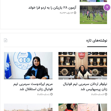
آزمون 28 بازیکن را به اردو فرا خواند
2023-05-14
نوشته‌های تازه
نیلوفر اردلان سرمربی تیم فوتبال
مریم ایراندوست سرمربی تیم
زنان پرسپولیس شد
فوتبال زنان استقلال شد
2026-08-01
2026-08-02