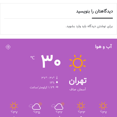
برچسب ها
راحله رفیعی زاده
فوتسال زنان
دیدگاهتان را بنویسید
برای نوشتن دیدگاه باید
وارد بشوید
.
آب و هوا
30
℃
تهران
37º - 30º
16%
1.79 کیلومتر/ساعت
آسمان صاف
37
35
32
33
37
℃
℃
℃
℃
℃