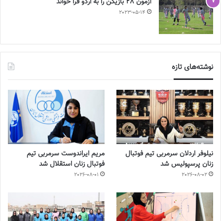
آزمون 28 بازیکن را به اردو فرا خواند
2023-05-14
نوشته‌های تازه
نیلوفر اردلان سرمربی تیم فوتبال
مریم ایراندوست سرمربی تیم
زنان پرسپولیس شد
فوتبال زنان استقلال شد
2026-08-01
2026-08-02