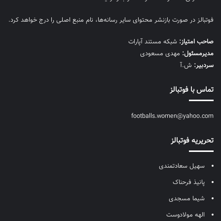
فوتبالز در صورت بازنشر محتوای سایر رسانه‌ها، نام منبع اصلی را درج خواهد کرد.
صاحب امتیاز:
شبکه مستند آپارات
مديرمسئول:
مهدی مسعودی
سردبیر:
ش.آ
تماس با فوتبالز
footballs.women@yahoo.com
تحریریه فوتبالز
سهیل سعادتمندی
پانیذ فرحناک
شیما مسجدی
الهه مولادوست