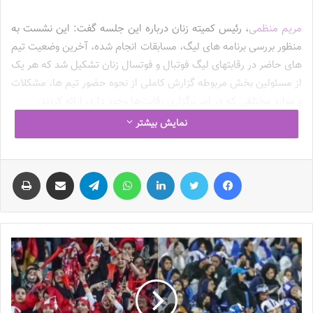
مریم منظمی
، رئیس کمیته زنان درباره این جلسه گفت: این نشست به
منظور بررسی برنامه های لیگ، مسابقات انجام شده، آخرین وضعیت تیم
های حاضر در رقابتهای لیگ فوتبال و فوتسال زنان تشکیل شد که هر یک
از مسئولین بخش مربوطه گزارش کاملی از نحوه حضور تیم ها، مشکلات
و موارد مختلفی که در امر برگزاری رقابت‌ها وجود دارد، ارائه کردند.
نمایش بیشتر
وی گفت: یکی از مهمترین نکاتی که در لیگ فوتبال و
فوتسال زنان
وجود
دارد، بحث تیم داری باشگاه های لیگ برتری است. در لیگ برتر فوتبال
فیس بوک
توییتر
لینکدین
واتس آپ
تلگرام
اشتراک گذاری از طریق ایمیل
چاپ
فقط سه تیم ملوان، سپاهان و پیکان حضور دارند که تیم های زنان آن
نیز فعال هستند. امیدوار هستم که دیگر باشگاه‌ها نیز در امر تیمداری
زنان فعال تر شوند.
نوشته های مشابه
چالش هاى ليست جدید تيم ملى فوتبال
زنان