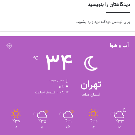
دیدگاهتان را بنویسید
برای نوشتن دیدگاه باید
وارد بشوید
.
آب و هوا
34
℃
تهران
34º - 31º
10%
2.68 کیلومتر/ساعت
آسمان صاف
37
35
31
34
33
℃
℃
℃
℃
℃
پ
ج
ش
ی
د