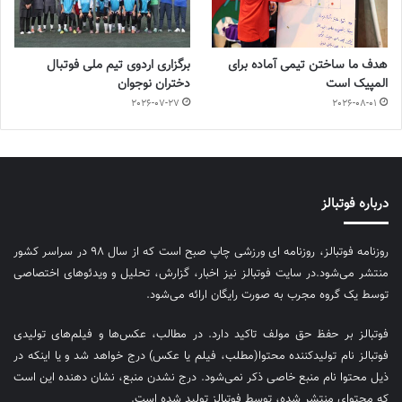
هدف ما ساختن تیمی آماده برای
برگزاری اردوی تیم ملی فوتبال
المپیک است
دختران نوجوان
2026-07-27
2026-08-01
درباره فوتبالز
روزنامه فوتبالز، روزنامه ای ورزشی چاپ صبح است که از سال ۹۸ در سراسر کشور
منتشر می‌شود.در سایت فوتبالز نیز اخبار، گزارش، تحلیل و ویدئوهای اختصاصی
توسط یک گروه مجرب به صورت رایگان ارائه می‌شود.
فوتبالز بر حفظ حق مولف تاکید دارد. در مطالب، عکس‌ها و فیلم‌های تولیدی
فوتبالز نام تولیدکننده محتوا(مطلب، فیلم یا عکس) درج خواهد شد و یا اینکه در
ذیل محتوا نام منبع خاصی ذکر نمی‌‎شود. درج نشدن منبع، نشان دهنده این است
که محتوای منتشر شده، توسط فوتبالز تولید شده است.