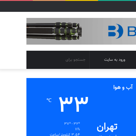
تغییر
جستجو
ورود به سایت
پوسته
برای
آب و هوا
33
℃
تهران
37º - 32º
11%
3.54 کیلومتر/ساعت