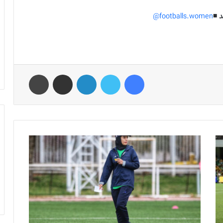
 ◾️
footballs.women@
فیس بوک
توییتر
لینکدین
اشتراک گذاری از طریق ایمیل
چاپ