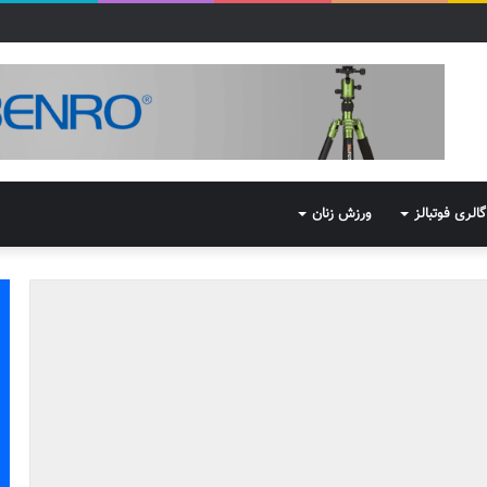
گالری فوتبالز
ورزش زنان