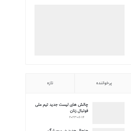
پرخواننده
تازه
چالش هاى ليست جدید تيم ملى
فوتبال زنان
2023-06-14
جنجال جدید در سوپرلیگ