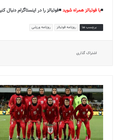
◾️
با فوتبالز همراه شوید
◾️فوتبالز را در اینستاگرام دنبال کنید
برچسب ها
روزنامه فوتبالز
روزنامه ورزشی
اشتراک گذاری