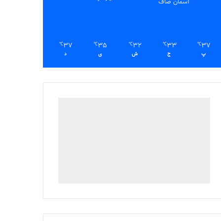
آسمان صاف
37
35
32
33
37
℃
℃
℃
℃
℃
پ
ج
ش
ی
د