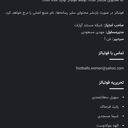
که محتوای منتشر شده، توسط فوتبالز تولید شده است.
فوتبالز در صورت بازنشر محتوای سایر رسانه‌ها، نام منبع اصلی را درج خواهد کرد.
صاحب امتیاز:
شبکه مستند آپارات
مديرمسئول:
مهدی مسعودی
سردبیر:
ش.آ
تماس با فوتبالز
footballs.women@yahoo.com
تحریریه فوتبالز
سهیل سعادتمندی
پانیذ فرحناک
شیما مسجدی
الهه مولادوست