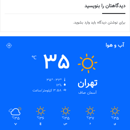
دیدگاهتان را بنویسید
برای نوشتن دیدگاه باید
وارد بشوید
.
آب و هوا
35
℃
تهران
35º - 32º
12%
3.58 کیلومتر/ساعت
آسمان صاف
35
36
35
37
35
℃
℃
℃
℃
℃
ی
د
س
چ
پ