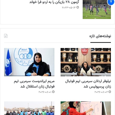
آزمون 28 بازیکن را به اردو فرا خواند
2023-05-14
نوشته‌های تازه
نیلوفر اردلان سرمربی تیم فوتبال
مریم ایراندوست سرمربی تیم
زنان پرسپولیس شد
فوتبال زنان استقلال شد
2026-08-01
2026-08-02