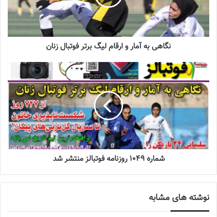
بانوان
2023-08-01
نگاهی به آمار و ارقام لیگ برتر فوتبال زنان
راضیه پرسه (اصفهان)
فاطمه رحمتی ، محدثه محمدی (زنجان)
فرشته خسروی ، الهام عنافچه (خوزستان)
فاطمه زمانی، مارال ترکمان (البرز)
مهتاب بنایی،هانیه فرهادی (فارس)
شماره 1049 روزنامه فوتبالز منتشر شد
کیمیا رحیمی نیا ، نسترن مقیمی (مازندران)
نوشته های مشابه
فاطمه حسینی (خراسان رضوی)