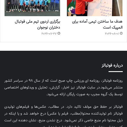
هدف ما ساختن تیمی آماده برای
برگزاری اردوی تیم ملی فوتبال
المپیک است
دختران نوجوان
2026-07-27
2026-08-01
درباره فوتبالز
روزنامه فوتبالز، روزنامه ای ورزشی چاپ صبح است که از سال ۹۸ در سراسر کشور
منتشر می‌شود.در سایت فوتبالز نیز اخبار، گزارش، تحلیل و ویدئوهای اختصاصی
توسط یک گروه مجرب به صورت رایگان ارائه می‌شود.
فوتبالز بر حفظ حق مولف تاکید دارد. در مطالب، عکس‌ها و فیلم‌های تولیدی
فوتبالز نام تولیدکننده محتوا(مطلب، فیلم یا عکس) درج خواهد شد و یا اینکه در
ذیل محتوا نام منبع خاصی ذکر نمی‌‎شود. درج نشدن منبع، نشان دهنده این است