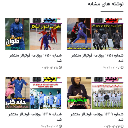
نوشته های مشابه
یک کلیشه‌زدایی مهم و جریان ساز بعد از چهار دهه محرومیت اتفاق
افتاد و زنان علاقه‌مند به حوزه فوتبال بالاخره توانستند برای تماشای دربی
راهی استادیوم آزادی شوند.
◾️
با فوتبالز همراه شوید
◾️فوتبالز را در اینستاگرام دنبال کنید
footballs.women@
◾️
شماره 1651 روزنامه فوتبالز منتشر
شماره 1650 روزنامه فوتبالز منتشر
برچسب ها
روزنامه فوتبالز
روزنامه ورزشی
شد
شد
2026-02-25
2026-02-27
شماره 1649 روزنامه فوتبالز منتشر
شماره 1648 روزنامه فوتبالز منتشر
شد
شد
2026-02-23
2026-02-24