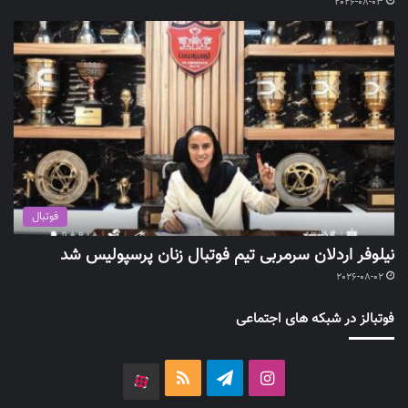
2026-08-03
فوتبال
نیلوفر اردلان سرمربی تیم فوتبال زنان پرسپولیس شد
2026-08-02
فوتبالز در شبکه های اجتماعی
اینستاگرام
تلگرام
خوراک
آپارات