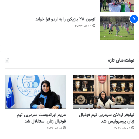
آزمون 28 بازیکن را به اردو فرا خواند
2023-05-14
نوشته‌های تازه
نیلوفر اردلان سرمربی تیم فوتبال
مریم ایراندوست سرمربی تیم
زنان پرسپولیس شد
فوتبال زنان استقلال شد
2026-08-01
2026-08-02