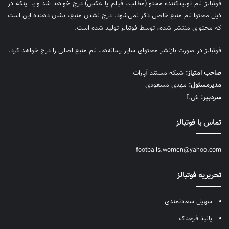
فوتبالز نام تولیدکننده محتوا(مطلب، فیلم یا عکس) درج خواهد شد و یا اینکه در
ذیل محتوا نام منبع خاصی ذکر نمی‌‎شود. درج نشدن منبع، نشان دهنده این است
که محتوای منتشر شده، توسط فوتبالز تولید شده است.
فوتبالز در صورت بازنشر محتوای سایر رسانه‌ها، نام منبع اصلی را درج خواهد کرد.
صاحب امتیاز:
شبکه مستند آپارات
مديرمسئول:
مهدی مسعودی
سردبیر:
ش.آ
تماس با فوتبالز
footballs.women@yahoo.com
تحریریه فوتبالز
سهیل سعادتمندی
پانیذ فرحناک