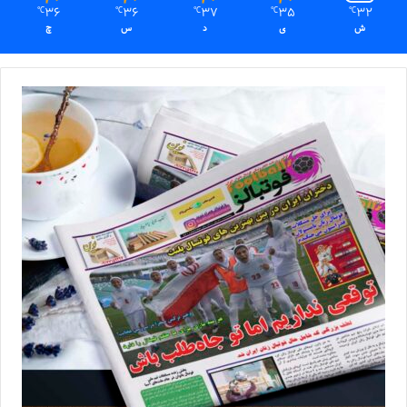
36
36
37
35
32
℃
℃
℃
℃
℃
ش
ی
د
س
چ