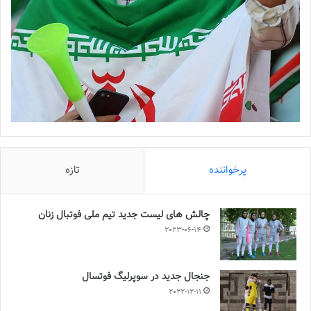
پرخواننده
تازه
چالش هاى ليست جدید تيم ملى فوتبال زنان
2023-06-14
جنجال جدید در سوپرلیگ فوتسال
2022-12-11