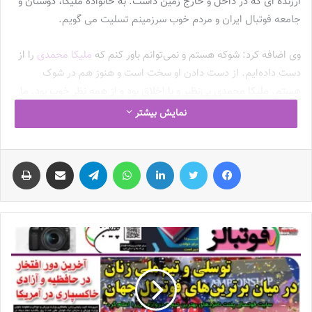
ارزنده ای که در داخل و خارج زمین داشت. به خانواده ملیکا، دوستان و
جامعه فوتبال ایران و مردم خوب سرزمینم تسلیت می گویم.
وی اضافه کرد: شوکه هستم و نمی‌توانم باور کنم که
ملیکا محمدی
را از
دست داده‌ایم. از دست دادن او سخت است و هنوز هم در شوک
هستم. ملیکا محمدی بی‌نظیر و با اخلاق بود و از همه نظر خوب بود. ما
بازیکنی را از دست دادیم که با ۲۳سال سن جزو سرمایه اجتماعی این
نمایش بیشتر
مملکت بود. چه اخلاقی و چه فنی شاید سالها جایگزینی برای ملیکا در
تیم ملی پیدا نشود.
فیس بوک
توییتر
لینکدین
واتس آپ
تلگرام
اشتراک گذاری از طریق ایمیل
چاپ
شایان ذکر است سرپرست نایب رئیسی زنان پیشتر گفته بود با همکاری
وزارت ورزش و جوانان و معاونت زنان وزارت ورزش و سازمان لیگ فوتبال
مقرر شد تا روز یکشنبه دهم دیماه در ورزشگاه آزادی از ساعت ۱۰:۰۰ با
ملیکا محمدی، بازیکن تیم ملی فوتبال وداع کنیم.از جامعه
فوتبال و
فوتسال زنان
و همه عزیزان دعوت می کنیم تا در مراسم وداع این عزیز
درگذشته ما را همراهی کنند.
نوشته های مشابه