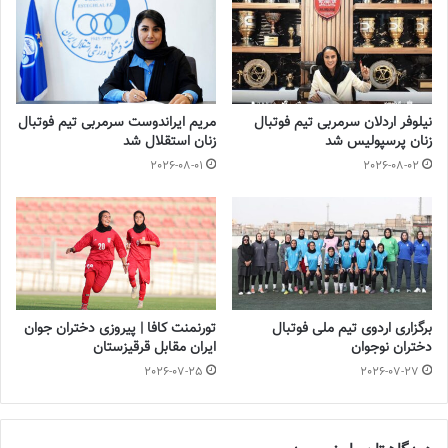
💻منبع:فدراسیون فوتبال 📸عکس:فدراسیون فوتبال
◾️
با فوتبالز همراه شوید
◾️فوتبالز را در اینستاگرام دنبال کنید
footballs.women@
◾️
نیلوفر اردلان سرمربی تیم فوتبال
مریم ایراندوست سرمربی تیم فوتبال
زنان پرسپولیس شد
زنان استقلال شد
برچسب ها
تیم ملی فوتبال
فوتبال زنان
مریم آزمون
ملیکا محمدی
2026-08-01
2026-08-02
برگزاری اردوی تیم ملی فوتبال
تورنمنت کافا | پیروزی دختران جوان
دختران نوجوان
ایران مقابل قرقیزستان
2026-07-25
2026-07-27