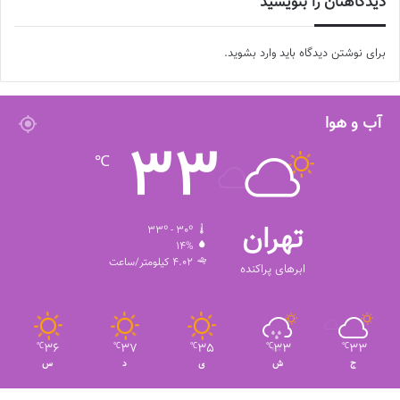
دیدگاهتان را بنویسید
برای نوشتن دیدگاه باید
وارد بشوید
.
آب و هوا
33
℃
تهران
33º - 30º
14%
4.02 کیلومتر/ساعت
ابرهای پراکنده
36
37
35
33
33
℃
℃
℃
℃
℃
ج
ش
ی
د
س