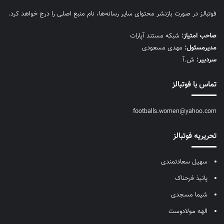
فوتبالز در صورت بازنشر محتوای سایر رسانه‌ها، نام منبع اصلی را درج خواهد کرد.
صاحب امتیاز:
شبکه مستند آپارات
مديرمسئول:
مهدی مسعودی
سردبیر:
ش.آ
تماس با فوتبالز
footballs.women@yahoo.com
تحریریه فوتبالز
سهیل سعادتمندی
پانیذ فرحناک
شیما مسجدی
الهه مولادوست