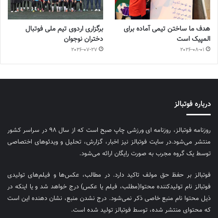
هدف ما ساختن تیمی آماده برای
برگزاری اردوی تیم ملی فوتبال
المپیک است
دختران نوجوان
2026-07-27
2026-08-01
درباره فوتبالز
روزنامه فوتبالز، روزنامه ای ورزشی چاپ صبح است که از سال ۹۸ در سراسر کشور
منتشر می‌شود.در سایت فوتبالز نیز اخبار، گزارش، تحلیل و ویدئوهای اختصاصی
توسط یک گروه مجرب به صورت رایگان ارائه می‌شود.
فوتبالز بر حفظ حق مولف تاکید دارد. در مطالب، عکس‌ها و فیلم‌های تولیدی
فوتبالز نام تولیدکننده محتوا(مطلب، فیلم یا عکس) درج خواهد شد و یا اینکه در
ذیل محتوا نام منبع خاصی ذکر نمی‌‎شود. درج نشدن منبع، نشان دهنده این است
که محتوای منتشر شده، توسط فوتبالز تولید شده است.