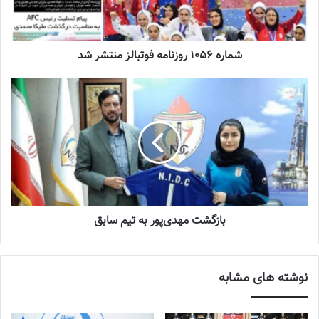
چالش هاى ليست جدید تيم ملى فوتبال
شماره 1056 روزنامه فوتبالز منتشر شد
زنان
2023-06-14
تازه‌ترین خبرها از درمان ۲ ملی‌پوش فوتبال
زنان
2023-12-24
دعوت آزمون از 30 بازیکن به اردوی تیم ملی
2023-03-21
بازگشت مهدى‌پور به تیم سابق
آینده درخشانی در انتظار فوتبال بانوان است
2022-12-10
نوشته های مشابه