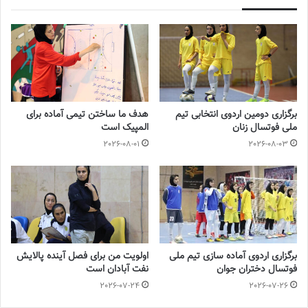
◾️
با فوتبالز همراه شوید
◾️فوتبالز را در اینستاگرام دنبال کنید
footballs.women@
◾️
برچسب ها
راحله رفیعی زاده
فوتسال زنان
برگزاری دومین اردوی انتخابی تیم
هدف ما ساختن تیمی آماده برای
ملی فوتسال زنان
المپیک است
2026-08-01
2026-08-03
برگزاری اردوی آماده سازی تیم ملی
اولویت من برای فصل آینده پالایش
فوتسال دختران جوان
نفت آبادان است
2026-07-24
2026-07-26