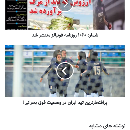
جنجال جدید در سوپرلیگ فوتسال
2022-12-11
لیست تیم ملی فوتسال زنان اعلام شد
شماره 1060 روزنامه فوتبالز منتشر شد
2025-04-28
سرنوشت عجیب ستاره ایرانی در تورکال
2023-05-12
برگزاری اردوی انتخابی تیم ملی فوتسال
بانوان
2023-08-01
پرافتخارترین تیم ایران در وضعیت فوق بحرانی!
💻منبع:خبر روز 📸عکس:خبر روز ✍️خبرنگار:امیرعلی شفیعه
نوشته های مشابه