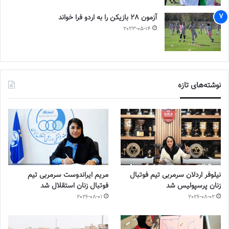
آزمون 28 بازیکن را به اردو فرا خواند
2023-05-14
نوشته‌های تازه
نیلوفر اردلان سرمربی تیم فوتبال
مریم ایراندوست سرمربی تیم
زنان پرسپولیس شد
فوتبال زنان استقلال شد
2026-08-01
2026-08-02