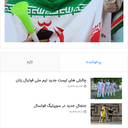
پرخواننده
تازه
چالش هاى ليست جدید تيم ملى فوتبال زنان
2023-06-14
جنجال جدید در سوپرلیگ فوتسال
2022-12-11