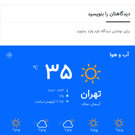
دیدگاهتان را بنویسید
برای نوشتن دیدگاه باید
وارد بشوید
.
آب و هوا
35
℃
تهران
38º - 34º
11%
2.68 کیلومتر/ساعت
آسمان صاف
37
37
36
35
38
℃
℃
℃
℃
℃