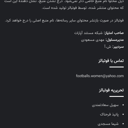
ذیل محتوا نام منبع خاصی ذکر نمی‌‎شود. درج نشدن منبع، نشان دهنده این است
که محتوای منتشر شده، توسط فوتبالز تولید شده است.
فوتبالز در صورت بازنشر محتوای سایر رسانه‌ها، نام منبع اصلی را درج خواهد کرد.
صاحب امتیاز:
شبکه مستند آپارات
مديرمسئول:
مهدی مسعودی
سردبیر:
ش.آ
تماس با فوتبالز
footballs.women@yahoo.com
تحریریه فوتبالز
سهیل سعادتمندی
پانیذ فرحناک
شیما مسجدی