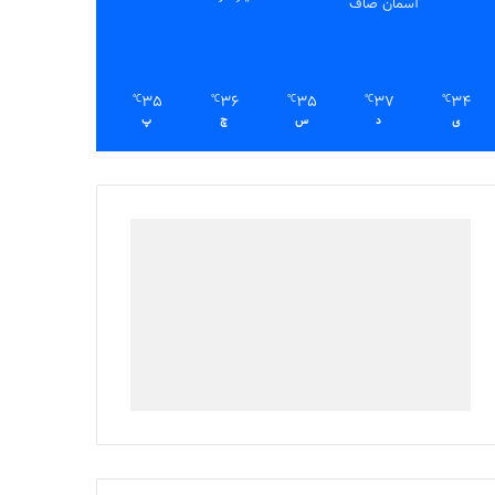
آسمان صاف
35
36
35
37
34
℃
℃
℃
℃
℃
ی
د
س
چ
پ