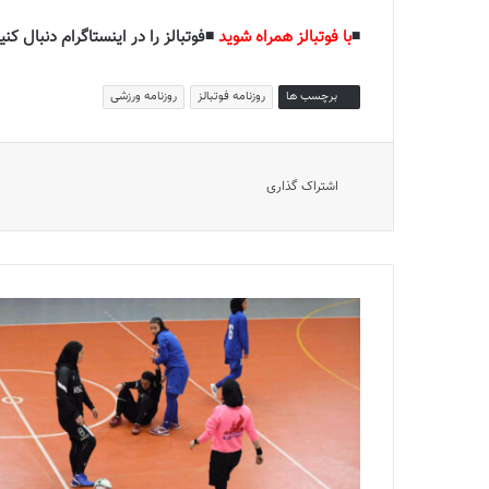
◾️
با فوتبالز همراه شوید
◾️فوتبالز را در اینستاگرام دنبال کنید
برچسب ها
روزنامه فوتبالز
روزنامه ورزشی
اشتراک گذاری