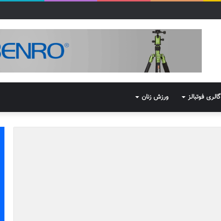
گالری فوتبالز
ورزش زنان