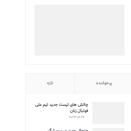
پرخواننده
تازه
چالش هاى ليست جدید تيم ملى
فوتبال زنان
2023-06-14
جنجال جدید در سوپرلیگ