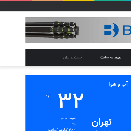
تغییر
جستجو
ورود به سایت
پوسته
برای
آب و هوا
32
℃
تهران
34º - 32º
13%
4.02 کیلومتر/ساعت