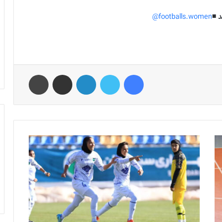
 ◾️
footballs.women@
فیس بوک
توییتر
لینکدین
اشتراک گذاری از طریق ایمیل
چاپ