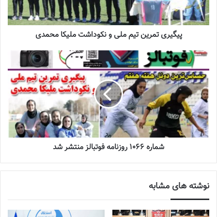
به پیروزی برسد. این 2 تیم در طول 5 سال اخیر، 8 بار به مصاف هم
رفته‌اند که هر 8 مسابقه به سود خاتون به پایان رسیده و نگاهی به آمار
و ارقام نشان می‌دهد که بمی‌ها در این 8 مسابقه توانسته‌اند 31 گل
پیگیری تمرین تیم ملی و نکوداشت ملیکا محمدی
به‌ثمر برسانند و تنها 3 بار دروازه خاتون باز شده که رکوردی فوق‌العاده و
کم‌نظیر در تاریخ فوتبال باشگاهی زنان ایران محسوب می‌شود!
نوشته های مشابه
چالش هاى ليست جدید تيم ملى فوتبال
زنان
2023-06-14
شماره 1066 روزنامه فوتبالز منتشر شد
تازه‌ترین خبرها از درمان ۲ ملی‌پوش فوتبال
زنان
2023-12-24
نوشته های مشابه
دعوت آزمون از 30 بازیکن به اردوی تیم ملی