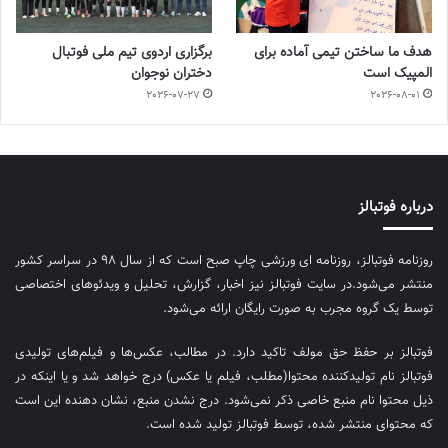
هدف ما ساختن تیمی آماده برای
برگزاری اردوی تیم ملی فوتبال
المپیک است
دختران نوجوان
2026-07-27
2026-08-01
درباره فوتبالز
روزنامه فوتبالز، روزنامه ای ورزشی چاپ صبح است که از سال ۹۸ در سراسر کشور
منتشر می‌شود.در سایت فوتبالز نیز اخبار، گزارش، تحلیل و ویدئوهای اختصاصی
توسط یک گروه مجرب به صورت رایگان ارائه می‌شود.
فوتبالز بر حفظ حق مولف تاکید دارد. در مطالب، عکس‌ها و فیلم‌های تولیدی
فوتبالز نام تولیدکننده محتوا(مطلب، فیلم یا عکس) درج خواهد شد و یا اینکه در
ذیل محتوا نام منبع خاصی ذکر نمی‌‎شود. درج نشدن منبع، نشان دهنده این است
که محتوای منتشر شده، توسط فوتبالز تولید شده است.