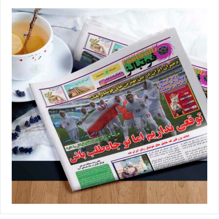
تاریخ فوتبال باشگاهی و ملی زنان ایران محسوب می‌شود، در فصل
جاری عملکرد خیره‌کننده‌ای داشته و توانسته 8 بار برای خاتون گل بزند و
حالا حضور او در کنار افسانه چترنور، دوئل خانم گل‌ها را در مسابقه فردا
شکل خواهد داد. البته که چهره‌های کلیدی دیگری از جمله نگین زندی و
شبنم بهشت هم می‌توانند در سرنوشت نبرد حساس خاتون بم و ملوان
بندرانزلی که فردا (دوشنبه) از ساعت 13 به میزبانی ورزشگاه فجر بم
برگزار خواهد شد، تاثیر پررنگی داشته باشند.
ترکیب احتمالی خاتون بم
مهدیه مولایی، سرشین کمانگر، زهرا سربالی، شهناز جعفری‌زاده، عاطفه
رمضانی‌زاده، فاطمه گرائیلی، مونا حمودی، سمانه چهکندی، زهرا قنبری،
سارا دیدار و نگین زندی
ترکیب احتمالی ملوان بندرانزلی
مینا نافعی، سپیده نزهتی، کوثر عنبری، مریم ایزد، الهه افشاردوست،
محدثه ذلفی، مریم رهیده، غزال مرشدی، مائده بیرنگ، شبنم بهشت و
افسانه چترنور