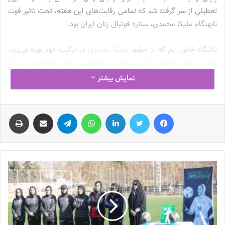
تعطیلی از سر گرفته شد که تمامی رقابت‌های این هفته، تحت تاثیر فوت
نابهنگام ملیکا محمدی، ستاره فوتبال زنان ایران بود.
باشگاه خاتون بم که از حضور
ملیکا محمدی
در ترکیب خود بهره می‌برد،
بعد از فوت ناگهانی این ستاره و مصدومیت زهرا خواجوی و بهناز
طاهرخانی در سانحه رانندگی در ورودی شهر بم، از مسئولان سازمان لیگ
نمایش بیشتر
درخواست معوق‌شدن مسابقه‌شان را داشت که این درخواست با پاسخ
مثبت مسئولان سازمان لیگ همراه شد و حالا قرار است فردا (دوشنبه)
فیس بوک
توییتر
لینکدین
واتس آپ
تلگرام
اشتراک گذاری از طریق ایمیل
چاپ
هجدهم دی‌ماه در آخرین مسابقه از هفته هفتم لیگ برتر فوتبال زنان
ایران، خاتون در خانه به مصاف ملوان بندرانزلی برود. 2 تیم در فصل
جدید رقابت‌ها هیچ شکستی را متحمل نشده‌اند و رقابت تنگاتنگ آن‌ها
برای صدرنشینی باعث شده تا دوئل فردای خاتون بم و ملوان بندرانزلی به
حساس‌ترین تقابل نیم‌فصل نخست لیگ برتر فوتبال زنان تبدیل شود.
رکورد ماورایی خاتون مقابل ملوان!
ملوان بندرانزلی بعد از تشکیل دوباره تیمش در لیگ برتر فوتبال زنان و
پایان غیبت 2 ساله‌اش در این رقابت‌ها، هیچ‌گاه نتوانسته برابر خاتون بم