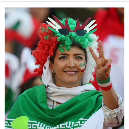
💻منبع:فوتبال360 📸عکس:الهه فلاح بلندطبع
◾️
با فوتبالز همراه شوید
◾️فوتبالز را در اینستاگرام دنبال کنید
footballs.women@
◾️
برچسب ها
افسانه چترنور
خاتون بم
زهرا قنبری
فوتبال زنان
لیگ برتر
ملوان انزلی