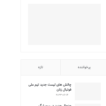
پرخواننده
تازه
چالش هاى ليست جدید تيم ملى
فوتبال زنان
2023-06-14
جنجال جدید در سوپرلیگ