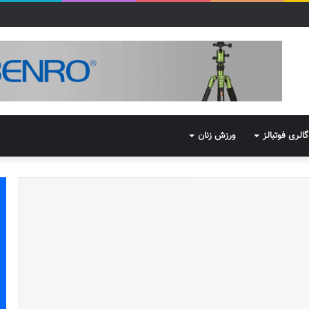
گالری فوتبالز
ورزش زنان