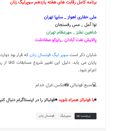
برنامه کامل رقابت های هفته یازدهم سوپرلیگ زنان
ملی حفاری اهواز _ سایپا تهران
نوا آمل _ مس رفسنجان
شاهین نطنز _ مهرعظام تهران
پالایش نفت آبادان _رایزکو صفادشت
شایان ذکر است
سوپر لیگ فوتسال زنان
که قرار بود دوازد
پایان می یابد. دلیل این تغییر شروع مسابقات کافا از
اعزام شود.
💻منبع:فوتبالی 📸عکس:غزل خدام
◾️
با فوتبالز همراه شوید
◾️فوتبالز را در اینستاگرام دنبال کنید
برچسب ها
سوپرلیگ
فوتسال زنان