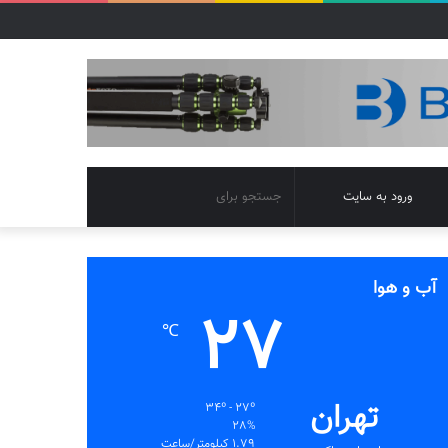
تغییر
جستجو
ورود به سایت
پوسته
برای
آب و هوا
27
℃
تهران
34º - 27º
28%
1.79 کیلومتر/ساعت