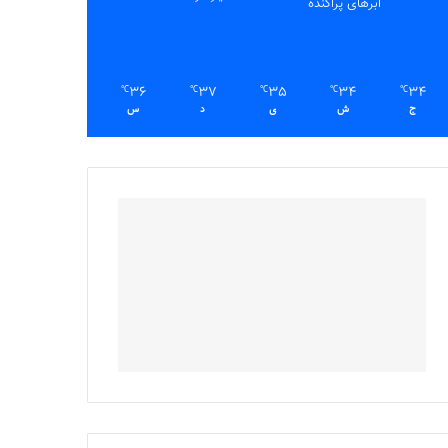
ابرهای پراکنده
36
37
35
34
34
℃
℃
℃
℃
℃
ج
ش
ی
د
س