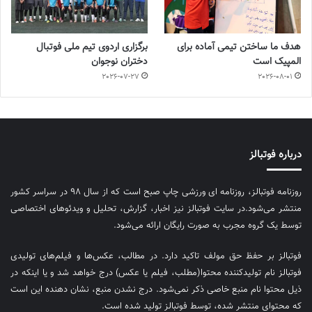
هدف ما ساختن تیمی آماده برای
برگزاری اردوی تیم ملی فوتبال
المپیک است
دختران نوجوان
2026-07-27
2026-08-01
درباره فوتبالز
روزنامه فوتبالز، روزنامه ای ورزشی چاپ صبح است که از سال ۹۸ در سراسر کشور
منتشر می‌شود.در سایت فوتبالز نیز اخبار، گزارش، تحلیل و ویدئوهای اختصاصی
توسط یک گروه مجرب به صورت رایگان ارائه می‌شود.
فوتبالز بر حفظ حق مولف تاکید دارد. در مطالب، عکس‌ها و فیلم‌های تولیدی
فوتبالز نام تولیدکننده محتوا(مطلب، فیلم یا عکس) درج خواهد شد و یا اینکه در
ذیل محتوا نام منبع خاصی ذکر نمی‌‎شود. درج نشدن منبع، نشان دهنده این است
که محتوای منتشر شده، توسط فوتبالز تولید شده است.