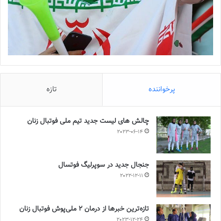
مهرعظام تهران هم از پالایش‌نفت آبادانِ صدرنشین میزبانی می‌کند.
💻منبع:فوتبال360 📸عکس:کیمیاقاسم‌زاده
◾️
با فوتبالز همراه شوید
◾️فوتبالز را در اینستاگرام دنبال کنید
footballs.women@
◾️
پرخواننده
تازه
برچسب ها
سوپرلیگ
فوتسال زنان
چالش هاى ليست جدید تيم ملى فوتبال زنان
2023-06-14
جنجال جدید در سوپرلیگ فوتسال
2022-12-11
تازه‌ترین خبرها از درمان ۲ ملی‌پوش فوتبال زنان
2023-12-24