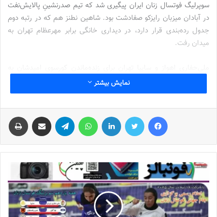
سوپرلیگ فوتسال زنان ایران پیگیری شد که تیم صدرنشینِ پالایش‌نفت
در آبادان میزبان رایزکو صفادشت بود. شاهین نطنز هم که در رتبه دوم
جدول رده‌بندی قرار دارد، در دیداری خانگی برابر مهرعظام تهران به
میدان رفت.
ملی‌حفاری اهواز و سایپا تهران برای زنده‌ماندن کورسوی امیدشان به
قهرمانی در فصل جاری سوپرلیگ فوتسال زنان، امروز (پنجشنبه) در
نمایش بیشتر
اهواز برابر هم صف‌آرایی کردند و تیم بحران‌زده صنایع نوا آمل هم برای
فرار از سقوط زودهنگام امیدوار به کسب امتیاز در دیدار خانگی مقابل
فیس بوک
توییتر
لینکدین
واتس آپ
تلگرام
اشتراک گذاری از طریق ایمیل
چاپ
مس رفسنجان بود و در نقطه مقابل، مسی‌ها در اندیشه آن بودند تا با
کسب 3 امتیاز دیدار بیرون از خانه بتوانند جایگاه خود در کورس قهرمانی
سوپرلیگ فوتسال زنان را حفظ کنند و همچنان در قامت یک تیم مدعی
قهرمانی کار خود را پیش ببرند.
3 امتیاز با چنگ و دندان برای پالایش‌نفت
پالایش‌نفت آبادان امروز در خانه پذیرای رایزکو صفادشت بود که شاگردان
پریسا امامی‌زاده
بعد از توقف هفته گذشته مقابل مس در رفسنجان، به