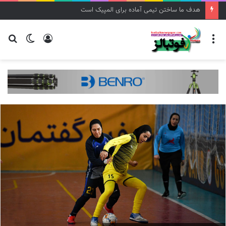
هدف ما ساختن تیمی آماده برای المپیک است
منو
ورود
تغییر
جس
پوسته
برا