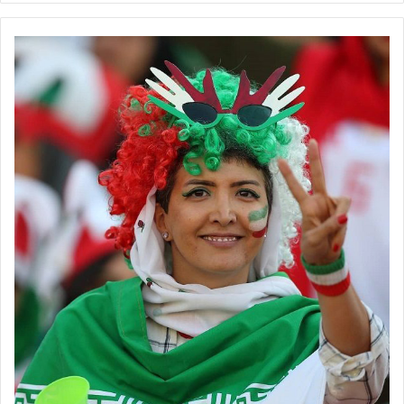
در پایان هفته یازدهم سوپرلیگ فوتسال زنان، پالایش‌نفت آبادان با
کسب 28 امتیاز همچنان یکه‌تاز جدول رده‌بندی است و تیم شاهین نطنز
هم با 24 امتیاز در رتبه دوم حضور دارد. مس رفسنجان با 21 امتیاز به
دلیل برد در بازی رودررو مقابل سایپا تهران رتبه سوم را در اختیار دارد و
سایپا تهران هم با 21 امتیاز در جایگاه چهارم است و نام تیم ملی‌حفاری
اهواز هم با کسب 17 امتیاز در رتبه پنجم به چشم می‌خورد. هفته
دوازدهم سوپرلیگ فوتسال زنان ایران روز چهارشنبه بیست‌وهفتم دی‌ماه
برگزار خواهد شد که در مهم‌ترین دیدارها، سایپا تهران میزبان شاهین
نطنز است، مس رفسنجان به مصاف ملی‌حفاری اهواز خواهد رفت و