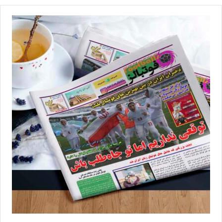
گل مغلوب حریف رفسنجانی‌شان شدند. شکست در بازی امروز باعث شد
تا شمار امتیازات صنایع نوا آمل بعد از پایان 11 هفته، روی عدد یک باقی
ماند و همین مسئله باعث شد تا سقوط آن‌ها به لیگ برتر، در فاصله 3
هفته مانده به پایان
سوپرلیگ
رسمیت پیدا کند.
نتایج هفته یازدهم سوپرلیگ فوتسال زنان
پنجشنبه بیست‌ویکم دی‌ماه
پالایش‌نفت آبادان 1-0 رایزکو صفادشت
شاهین نطنز 3-1 مهرعظام تهران
ملی‌حفاری اهواز 3-3 سایپا تهران
صنایع نوا آمل 0-3 مس رفسنجان