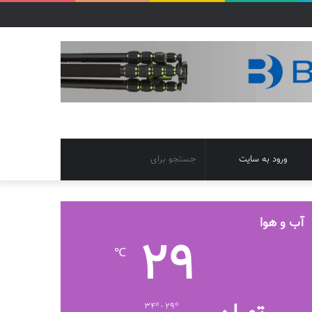
تغییر
جستجو
ورود به سایت
پوسته
برای
آب و هوا
29
℃
34º - 29º