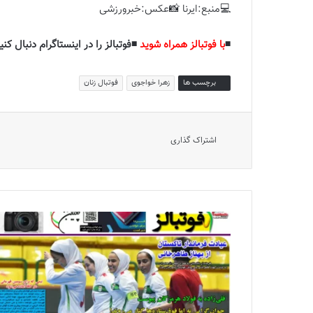
💻منبع:ایرنا 📸عکس:خبرورزشی
◾️
با فوتبالز همراه شوید
◾️فوتبالز را در اینستاگرام دنبال کنید
برچسب ها
زهرا خواجوی
فوتبال زنان
اشتراک گذاری