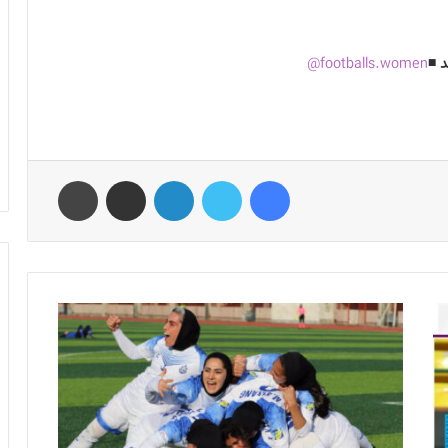
 ◾️
footballs.women@
فیس بوک
توییتر
لینکدین
اشتراک گذاری از طریق ایمیل
چاپ