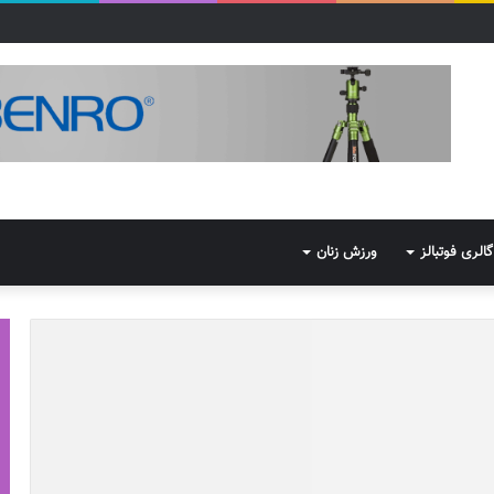
گالری فوتبالز
ورزش زنان