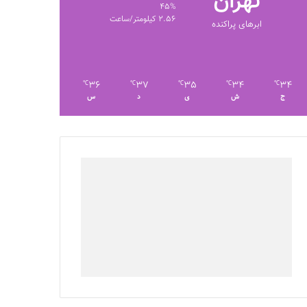
تهران
45%
2.56 کیلومتر/ساعت
ابرهای پراکنده
36
37
35
34
34
℃
℃
℃
℃
℃
ج
ش
ی
د
س