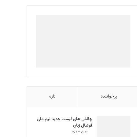
پرخواننده
تازه
چالش هاى ليست جدید تيم ملى
فوتبال زنان
2023-06-14