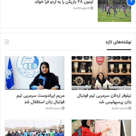
آزمون 28 بازیکن را به اردو فرا خواند
2023-05-14
نوشته‌های تازه
نیلوفر اردلان سرمربی تیم فوتبال
مریم ایراندوست سرمربی تیم
زنان پرسپولیس شد
فوتبال زنان استقلال شد
2026-08-01
2026-08-02