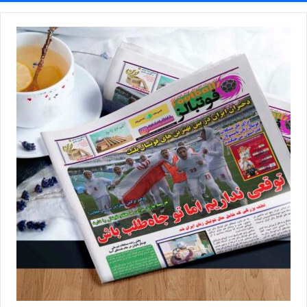
◾️
با فوتبالز همراه شوید
◾️فوتبالز را در اینستاگرام دنبال کنید
footballs.women@
◾️
برچسب ها
سوپرلیگ
عاطفه رضایی
فوتسال زنان
مس رفسنجان