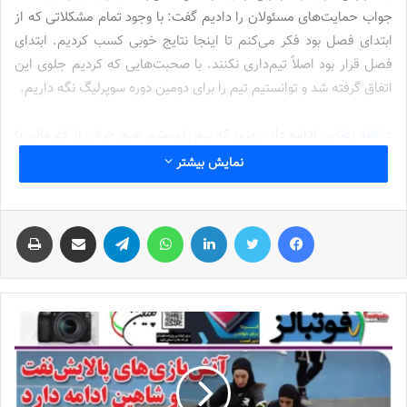
جواب حمایت‌های مسئولان را دادیم گفت: با وجود تمام مشکلاتی که از
ابتدای فصل بود فکر می‌کنم تا اینجا نتایج خوبی کسب کردیم. ابتدای
فصل قرار بود اصلاً تیم‌داری نکنند. با صحبت‌هایی که کردیم جلوی این
اتفاق گرفته شد و توانستیم تیم را برای دومین دوره سوپرلیگ نگه داریم.
عاطفه رضایی
ادامه داد: روزی که تیم را بستیم هیچ حرفی از قهرمانی یا
نایب‌قهرمانی نبود، تنها هدف ما این بود که تیم را در سوپرلیگ نگه
نمایش بیشتر
داریم. خداراشکر در شروع فصل و ادامه فصل نتایج خوبی بدست آمد و
حالا در رتبه سوم جدول قرار داریم.
فیس بوک
توییتر
لینکدین
واتس آپ
تلگرام
اشتراک گذاری از طریق ایمیل
چاپ
سرمربی تیم فوتسال زنان مس‌رفسنجان با بیان اینکه بیشتر بازیکنان ما
بی‌نام‌ونشان هستند گفت: جز تعدادی از بازیکنان و خانم توسلی که در
نیم‌فصل دوم به ما اضافه شد باقی بازیکنان ما بی‌نام‌ونشان و آینده‌های
فوتسال رفسنجان هستند. این بچه‌ها خودشان را ثابت کردند و جواب
اعتماد ما را دادند.
نوشته های مشابه