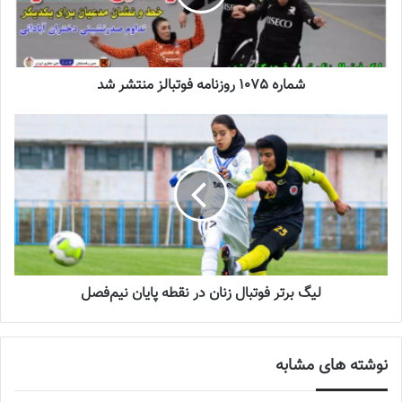
جنجال جدید در سوپرلیگ فوتسال
2022-12-11
شماره 1075 روزنامه فوتبالز منتشر شد
لیست تیم ملی فوتسال زنان اعلام شد
2025-04-28
سرنوشت عجیب ستاره ایرانی در تورکال
2023-05-12
برگزاری اردوی انتخابی تیم ملی فوتسال
لیگ برتر فوتبال زنان در نقطه پایان نیم‌فصل
بانوان
2023-08-01
نوشته های مشابه
اگر به این خودباوری رسیده بودیم الان برای قهرمانی می‌جنگیدیم