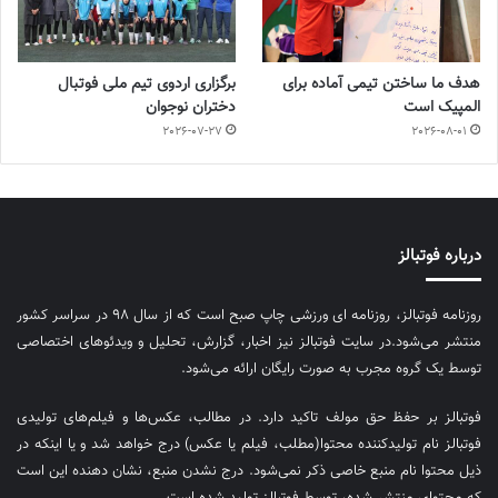
هدف ما ساختن تیمی آماده برای
برگزاری اردوی تیم ملی فوتبال
المپیک است
دختران نوجوان
2026-07-27
2026-08-01
درباره فوتبالز
روزنامه فوتبالز، روزنامه ای ورزشی چاپ صبح است که از سال ۹۸ در سراسر کشور
منتشر می‌شود.در سایت فوتبالز نیز اخبار، گزارش، تحلیل و ویدئوهای اختصاصی
توسط یک گروه مجرب به صورت رایگان ارائه می‌شود.
فوتبالز بر حفظ حق مولف تاکید دارد. در مطالب، عکس‌ها و فیلم‌های تولیدی
فوتبالز نام تولیدکننده محتوا(مطلب، فیلم یا عکس) درج خواهد شد و یا اینکه در
ذیل محتوا نام منبع خاصی ذکر نمی‌‎شود. درج نشدن منبع، نشان دهنده این است
که محتوای منتشر شده، توسط فوتبالز تولید شده است.