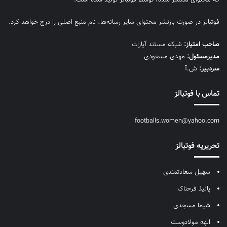
فوتبالز در صورت بازنشر محتوای سایر رسانه‌ها، نام منبع اصلی را درج خواهد کرد.
صاحب امتیاز:
شبکه مستند آپارات
مديرمسئول:
مهدی مسعودی
سردبیر:
ش.آ
تماس با فوتبالز
footballs.women@yahoo.com
تحریریه فوتبالز
سهیل سعادتمندی
پانیذ فرحناک
شیما مسجدی
الهه مولادوست