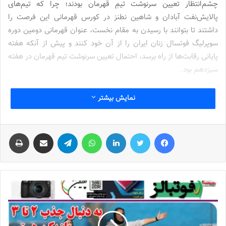
چشم‌انتظار تعیین سرنوشت تیمِ قهرمان بودند؛ چرا که تیم‌های
پالایش‌نفت آبادان و شاهین نطنز در کورس قهرمانی این فرصت را
داشتند تا بتوانند با رسیدن به مقام نخست، عنوان قهرمانی دومین دوره
سوپرلیگ فوتسال زنان ایران را از آن خود کنند و پیش از آنکه هفته
پایانی رقابت‌ها از راه برسد، احتمال تعیین سرنوشت تیم قهرمان در هفته
سیزدهم بود.
سیزدهمین هفته از رقابت‌های سوپرلیگ فوتسال زنان با انجام 4 مسابقه
نمایش بیشتر
همزمان پیگیری شد که در مهم‌ترین دیدارها، پالایش‌نفت آبادان در خانه
میزبان سایپا تهران بود و شاهین نطنز هم در اهواز به مصاف ملی‌حفاری
فیس بوک
توییتر
لینکدین
واتس آپ
تلگرام
اشتراک گذاری از طریق ایمیل
چاپ
رفت. با توجه به 31 امتیازی بودن پالایش‌نفت و 27 امتیازی بودن
شاهین نطنز، شاگردان پریسا امامی‌زاده در صورت کسب پیروزی
می‌توانستند قهرمانی‌شان را در فاصله یک هفته مانده تا پایان فصل
مسجل کنند اما توقف احتمالی پالایش‌نفت و برد شاهین نطنز، تعیین
سرنوشت تیم قهرمان را هفته پایانی موکول می‌کرد.
خودروسازان حریف ترکمان نشدند!