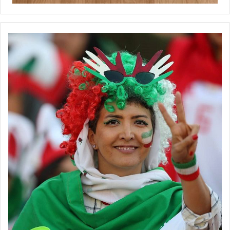
هفه سیزدهم سوپرلیگ فوتسال زنان ایران در حالی به پایان رسید که
قهرمانی تیم پالایش‌نفت آبادان با 34 امتیاز مسجل شد و تیم شاهین
نطنز هم با 30 امتیاز موقعیت خود در رتبه دوم را تثبیت کرد. مس
رفسنجان با 27 امتیاز رتبه سوم جدول را در اختیار دارد و سایپا تهران
هم با 21 امتیاز در جایگاه چهارم نامش به چشم می‌خورد. چهاردهمین و
آخرین هفته از این رقابت‌ها قرار است روز شنبه هفتم بهمن‌ماه به انجام
برسد که با توجه به شرایط تیم‌ها در جدول رده‌بندی، دیدارهای هفته
پایانی کاملاً تشریفاتی خواهد بود و جالب آنکه تیم‌های پالایش‌نفت
آبادان و شاهین نطنز به عنوان تیم‌های اول و دوم جدول باید در نطنز
برابر هم به میدان بروند و برای تعیین تیم‌های پنجم و ششم جدول،