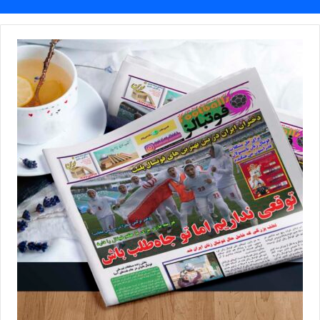
را به‌دست آوردند تا عدد صفر از مقابل شمار بردهای صنایع نوا آمل در
تاریخ سوپرلیگ فوتسال زنان حذف شود.
نتایج هفته سیزدهم سوپرلیگ فوتسال زنان ایران
دوشنبه دوم بهمن‌ماه
پالایش‌نفت آبادان 2-1 سایپا تهران
ملی‌حفاری اهواز 1-2 شاهین نطنز
مس رفسنجان 4-1 رایزکو صفادشت
صنایع نوا آمل 2-1 مهرعظام تهران