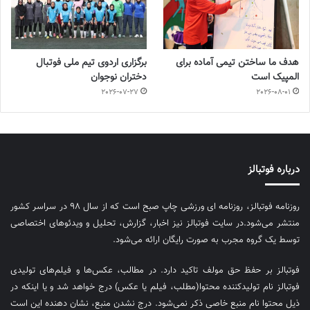
هدف ما ساختن تیمی آماده برای
برگزاری اردوی تیم ملی فوتبال
المپیک است
دختران نوجوان
2026-07-27
2026-08-01
درباره فوتبالز
روزنامه فوتبالز، روزنامه ای ورزشی چاپ صبح است که از سال ۹۸ در سراسر کشور
منتشر می‌شود.در سایت فوتبالز نیز اخبار، گزارش، تحلیل و ویدئوهای اختصاصی
توسط یک گروه مجرب به صورت رایگان ارائه می‌شود.
فوتبالز بر حفظ حق مولف تاکید دارد. در مطالب، عکس‌ها و فیلم‌های تولیدی
فوتبالز نام تولیدکننده محتوا(مطلب، فیلم یا عکس) درج خواهد شد و یا اینکه در
ذیل محتوا نام منبع خاصی ذکر نمی‌‎شود. درج نشدن منبع، نشان دهنده این است