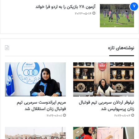
آزمون 28 بازیکن را به اردو فرا خواند
2023-05-14
نوشته‌های تازه
نیلوفر اردلان سرمربی تیم فوتبال
مریم ایراندوست سرمربی تیم
زنان پرسپولیس شد
فوتبال زنان استقلال شد
2026-08-01
2026-08-02