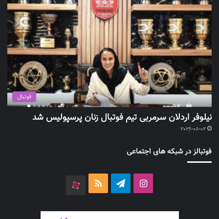
فوتبال
نیلوفر اردلان سرمربی تیم فوتبال زنان پرسپولیس شد
2026-08-02
فوتبالز در شبکه های اجتماعی
اینستاگرام
تلگرام
خوراک
آپارات