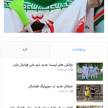
دوئل تیم‌های ملی‌حفاری اهواز و رایزکو صفادشت از اهمیت بالایی
برخوردار است. گفتنی است که جشن قهرمانی پالایش‌نفت، روز شنبه در
نطنز با حضور مسئولان سازمان لیگ قرار است به انجام برسد.
💻منبع:فوتبال360 📸عکس:فاطمه شمس
◾️
با فوتبالز همراه شوید
◾️فوتبالز را در اینستاگرام دنبال کنید
footballs.women@
◾️
پرخواننده
تازه
برچسب ها
پالایش نفت آبادان
سوپرلیگ
فوتسال زنان
چالش هاى ليست جدید تيم ملى فوتبال زنان
2023-06-14
جنجال جدید در سوپرلیگ فوتسال
2022-12-11
تازه‌ترین خبرها از درمان ۲ ملی‌پوش فوتبال زنان