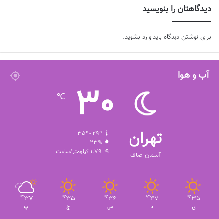
دیدگاهتان را بنویسید
برای نوشتن دیدگاه باید
وارد بشوید
.
آب و هوا
30
℃
تهران
35º - 29º
23%
1.79 کیلومتر/ساعت
آسمان صاف
37
35
36
37
35
℃
℃
℃
℃
℃
ی
د
س
چ
پ