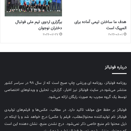
هدف ما ساختن تیمی آماده برای
برگزاری اردوی تیم ملی فوتبال
المپیک است
دختران نوجوان
2026-07-27
2026-08-01
درباره فوتبالز
روزنامه فوتبالز، روزنامه ای ورزشی چاپ صبح است که از سال ۹۸ در سراسر کشور
منتشر می‌شود.در سایت فوتبالز نیز اخبار، گزارش، تحلیل و ویدئوهای اختصاصی
توسط یک گروه مجرب به صورت رایگان ارائه می‌شود.
فوتبالز بر حفظ حق مولف تاکید دارد. در مطالب، عکس‌ها و فیلم‌های تولیدی
فوتبالز نام تولیدکننده محتوا(مطلب، فیلم یا عکس) درج خواهد شد و یا اینکه در
ذیل محتوا نام منبع خاصی ذکر نمی‌‎شود. درج نشدن منبع، نشان دهنده این است
که محتوای منتشر شده، توسط فوتبالز تولید شده است.