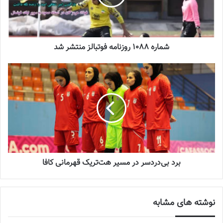
زنان
2023-06-14
تازه‌ترین خبرها از درمان ۲ ملی‌پوش فوتبال
شماره 1088 روزنامه فوتبالز منتشر شد
زنان
2023-12-24
دعوت آزمون از 30 بازیکن به اردوی تیم ملی
2023-03-21
آینده درخشانی در انتظار فوتبال بانوان است
2022-12-10
برد بی‌دردسر در مسیر هت‌تریک قهرمانی کافا
شهرداری سیرجان
در هفته چهارم هم مقابل خاتون بم در حالی صاحب
نوشته های مشابه
یک پنالتی شد که بازی با نتیجه یک بر یک دنبال می شد اما ملیکا متولی
این پنالتی را از دست داد تا شاید یکی از مهم ترین پنالتی های فصل از