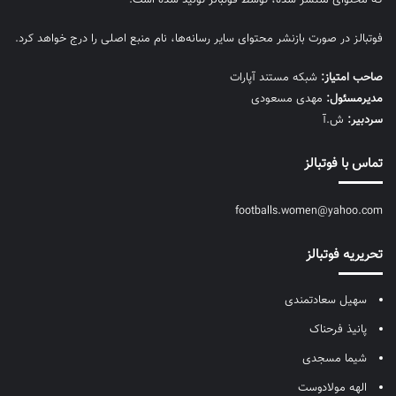
فوتبالز در صورت بازنشر محتوای سایر رسانه‌ها، نام منبع اصلی را درج خواهد کرد.
صاحب امتیاز:
شبکه مستند آپارات
مديرمسئول:
مهدی مسعودی
سردبیر:
ش.آ
تماس با فوتبالز
footballs.women@yahoo.com
تحریریه فوتبالز
سهیل سعادتمندی
پانیذ فرحناک
شیما مسجدی
الهه مولادوست