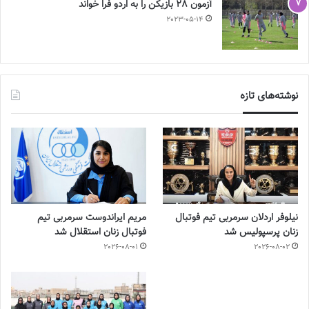
آزمون 28 بازیکن را به اردو فرا خواند
2023-05-14
نوشته‌های تازه
نیلوفر اردلان سرمربی تیم فوتبال
مریم ایراندوست سرمربی تیم
زنان پرسپولیس شد
فوتبال زنان استقلال شد
2026-08-01
2026-08-02