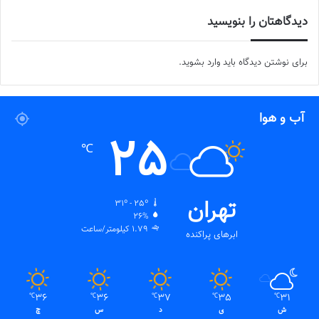
دیدگاهتان را بنویسید
برای نوشتن دیدگاه باید
وارد بشوید
.
آب و هوا
25
℃
تهران
31º - 25º
26%
1.79 کیلومتر/ساعت
ابرهای پراکنده
36
36
37
35
31
℃
℃
℃
℃
℃
ش
ی
د
س
چ