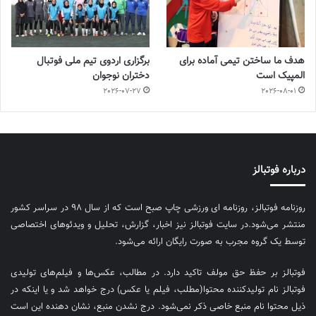
هدف ما ساختن تیمی آماده برای
برگزاری اردوی تیم ملی فوتبال
المپیک است
دختران نوجوان
2026-07-27
2026-08-01
درباره فوتبالز
روزنامه فوتبالز، روزنامه ای ورزشی چاپ صبح است که از سال ۹۸ در سراسر کشور
منتشر می‌شود.در سایت فوتبالز نیز اخبار، گزارش، تحلیل و ویدئوهای اختصاصی
توسط یک گروه مجرب به صورت رایگان ارائه می‌شود.
فوتبالز بر حفظ حق مولف تاکید دارد. در مطالب، عکس‌ها و فیلم‌های تولیدی
فوتبالز نام تولیدکننده محتوا(مطلب، فیلم یا عکس) درج خواهد شد و یا اینکه در
ذیل محتوا نام منبع خاصی ذکر نمی‌‎شود. درج نشدن منبع، نشان دهنده این است