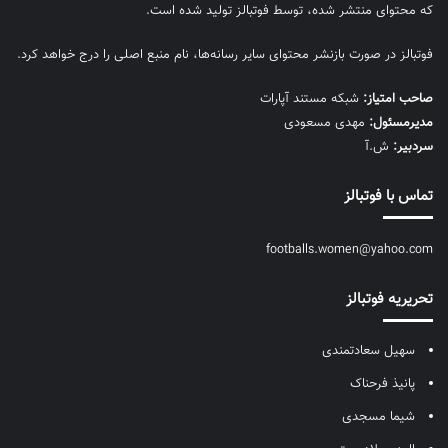
که محتوای منتشر شده، توسط فوتبالز تولید شده است.
فوتبالز در صورت بازنشر محتوای سایر رسانه‌ها، نام منبع اصلی را درج خواهد کرد.
صاحب امتیاز:
شبکه مستند آپارات
مديرمسئول:
مهدی مسعودی
سردبیر:
ش.آ
تماس با فوتبالز
footballs.women@yahoo.com
تحریریه فوتبالز
سهیل سعادتمندی
پانیذ فرحناک
شیما مسجدی