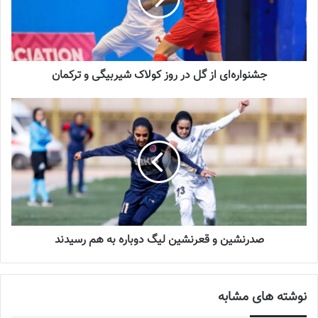
سرنوشت عجیب ستاره ایرانی در تورکال
2023-05-12
جشنواره‌ای از گل در روز کولاک شیربیگی و ترکمان
برگزاری اردوی انتخابی تیم ملی فوتسال
بانوان
2023-08-01
سومین دیدار ایران برابر ترکمنستان روز جمعه- ۲۰ بهمن- برگزار می‌شود.
زنان
ملی‌پوش ایران در اولین دیدار خود با ۵ گل ازبکستان را از پیش‌رو
برداشتند.
صدرنشین و قعرنشین لیگ دوباره به هم رسیدند
💻منبع:فوتبالی 📸عکس:فدراسیون فوتبال
نوشته های مشابه
◾️
با فوتبالز همراه شوید
◾️فوتبالز را در اینستاگرام دنبال کنید