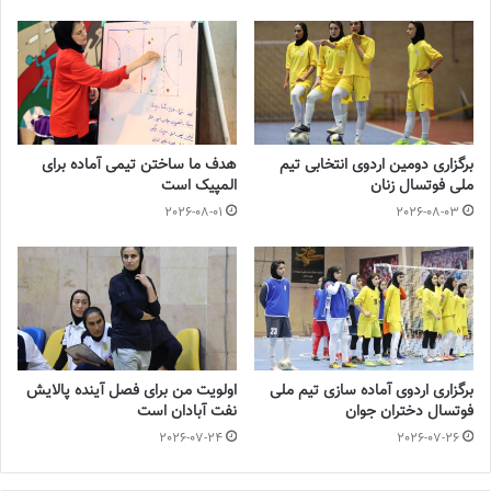
footballs.women@
◾️
برچسب ها
تیم ملی فوتسال
فروزان سلیمانی
فوتسال زنان
برگزاری دومین اردوی انتخابی تیم
هدف ما ساختن تیمی آماده برای
ملی فوتسال زنان
المپیک است
2026-08-01
2026-08-03
برگزاری اردوی آماده سازی تیم ملی
اولویت من برای فصل آینده پالایش
فوتسال دختران جوان
نفت آبادان است
2026-07-24
2026-07-26