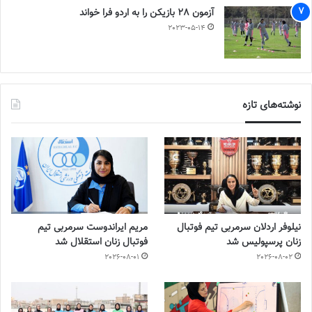
آزمون 28 بازیکن را به اردو فرا خواند
2023-05-14
نوشته‌های تازه
نیلوفر اردلان سرمربی تیم فوتبال
مریم ایراندوست سرمربی تیم
زنان پرسپولیس شد
فوتبال زنان استقلال شد
2026-08-01
2026-08-02