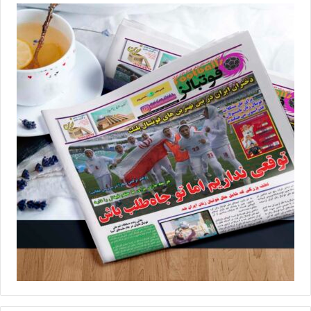
مدیرفنی را هم آغاز کرد و قرار بود سرمربی تیم هم با نظر او انتخاب شود
اما حواشی جنجالی در آن مقطع، سد راه فعالیت صانعی در تیم ملی شد
و او بعد از انتخاب سلیمانی، به کلی کناره‌گیری‌اش از فوتسال زنان را
اعلام کرد. حالا باید دید با توجه به کیفیت فنی صانعی و درخواست
دسته‌جمعی بازیکنان برای همکاری دوباره با او و نیاز فوتسال زنان ایران
به تغییر نسل موفق، مسئولان
فدراسیون فوتبال
می‌توانند رضایت او را
جلب کنند و در آستانه 3 تورنمنت مهم جام ملت‌های آسیا، رقابت‌های
قهرمانی داخل سالن آسیا و اولین دوره جام جهانی فوتسال زنان،
تغییرات مثبت در کادرفنی تیم ملی انجام خواهد شد یا
فدراسیون‌نشین‌ها به همکاری‌شان با زوج سلیمانی-ابطحی ادامه
می‌دهند و بازگشت موفق‌ترین مدیرفنی تیم ملی فوتسال زنان ایران به
این تیم منتفی خواهد شد!
💻منبع:فوتبال360 📸عکس:کافا
◾️
با فوتبالز همراه شوید
◾️فوتبالز را در اینستاگرام دنبال کنید