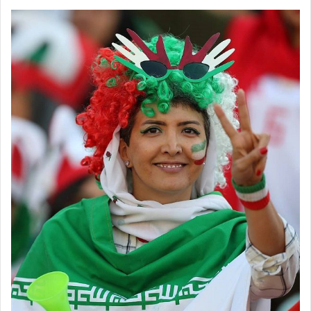
footballs.women@
◾️
برچسب ها
تیم ملی فوتسال
علی صانعی
فوتسال زنان
مهدی تاج