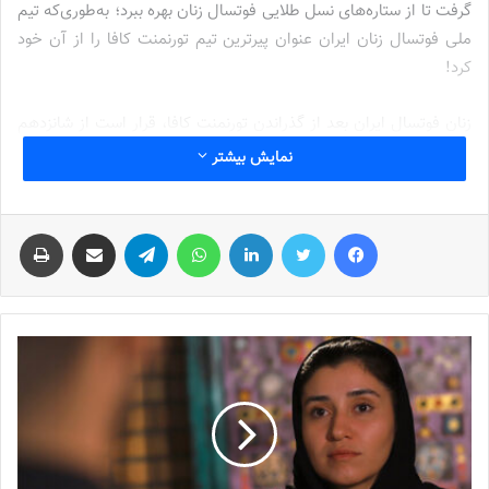
گرفت تا از ستاره‌های نسل طلایی فوتسال زنان بهره ببرد؛ به‌طوری‌که تیم
ملی فوتسال زنان ایران عنوان پیرترین تیم تورنمنت کافا را از آن خود
کرد!
زنان فوتسال ایران بعد از گذراندن تورنمنت کافا، قرار است از شانزدهم
اسفندماه دور جدید تمرینات خود را آغاز کنند. هنوز به صورت رسمی از
نمایش بیشتر
سوی کنفدراسیون فوتبال آسیا خبر احیای تورنمنت جام ملت‌های آسیا
اعلام نشده اما گفته می‌شود که با پیگیری‌های انجام شده قرار است این
فیس بوک
توییتر
لینکدین
واتس آپ
تلگرام
اشتراک گذاری از طریق ایمیل
چاپ
تورنمنت در اواسط سال 1403 به انجام برسد. همچنین بعد از برگزاری
رقابت‌های المپیک 2024، قرار است تورنمنت قهرمانی داخل سالن آسیا
برگزار شود و طبق برنامه‌ریزی فیفا، اولین دوره جام جهانی فوتسال زنان
هم سال آینده قرار است به انجام برسد.
درخواست دسته‌جمعی برای همکاری دوباره با صانعی
تیم ملی فوتسال زنان روسیه در سالیان اخیر همواره رقیب تدارکاتی تیم
ملی فوتسال زنان ایران بود اما گفته می‌شود خبری از برگزاری دیدار
دوستانه مقابل این تیم نخواهد بود. مسئولان فدراسیون فوتبال با توجه