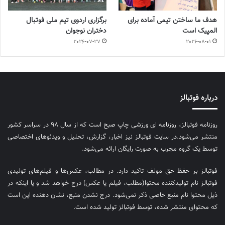
هدف ما ساختن تیمی آماده برای
برگزاری اردوی تیم ملی فوتبال
المپیک است
دختران نوجوان
2026-07-27
2026-08-01
درباره فوتبالز
روزنامه فوتبالز، روزنامه ای ورزشی چاپ صبح است که از سال ۹۸ در سراسر کشور
منتشر می‌شود.در سایت فوتبالز نیز اخبار، گزارش، تحلیل و ویدئوهای اختصاصی
توسط یک گروه مجرب به صورت رایگان ارائه می‌شود.
فوتبالز بر حفظ حق مولف تاکید دارد. در مطالب، عکس‌ها و فیلم‌های تولیدی
فوتبالز نام تولیدکننده محتوا(مطلب، فیلم یا عکس) درج خواهد شد و یا اینکه در
ذیل محتوا نام منبع خاصی ذکر نمی‌‎شود. درج نشدن منبع، نشان دهنده این است
که محتوای منتشر شده، توسط فوتبالز تولید شده است.