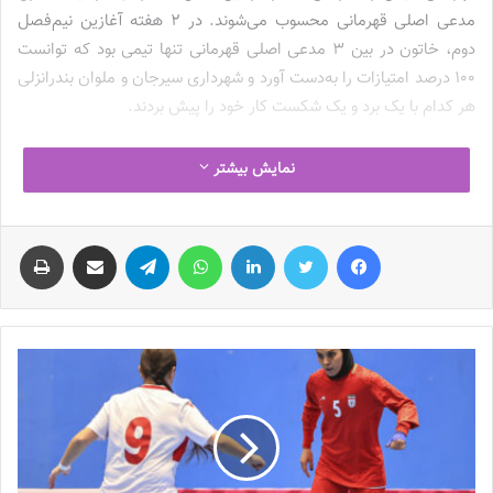
مدعی اصلی قهرمانی محسوب می‌شوند. در 2 هفته آغازین نیم‌فصل
دوم، خاتون در بین 3 مدعی اصلی قهرمانی تنها تیمی بود که توانست
100 درصد امتیازات را به‌دست آورد و شهرداری سیرجان و ملوان بندرانزلی
هر کدام با یک برد و یک شکست کار خود را پیش بردند.
هفته دوازدهم رقابت‌ها امروز (جمعه) براساس برنامه‌ریزی سازمان لیگ
نمایش بیشتر
پیگیری شد؛ آن‌هم در حالی‌که طبق برنامه، خاتون بم که صدرنشین لیگ
شانزدهم است، در دیداری خانگی میزبان پیکان تهران بود، شهرداری
فیس بوک
توییتر
لینکدین
واتس آپ
تلگرام
اشتراک گذاری از طریق ایمیل
چاپ
سیرجان در تهران به مصاف آوایِ قعرنشین رفت و ملوان بندرانزلی هم
در دیداری خانگی برابر پالایش گاز ایلام قرار گرفت. همچنین در سایر
دیدارها، ایساتیس کران فارس و سپاهان اصفهان به مصاف هم رفتند و
هیات فوتبال البرز هم برابر کانی کردستان صف‌آرایی کرد.
بمی‌ها دهمین برد فصل را در خانه جشن گرفتند
شاگردان
مرضیه جعفری
بعد از کسب پیروزی‌های مقتدرانه مقابل کانی
کردستان و آوا تهران، در آستانه دربی حساس استان کرمان برابر
شهرداری سیرجان، به دنبال آن بودند تا بتوانند به 3 امتیاز دیدار خانگی