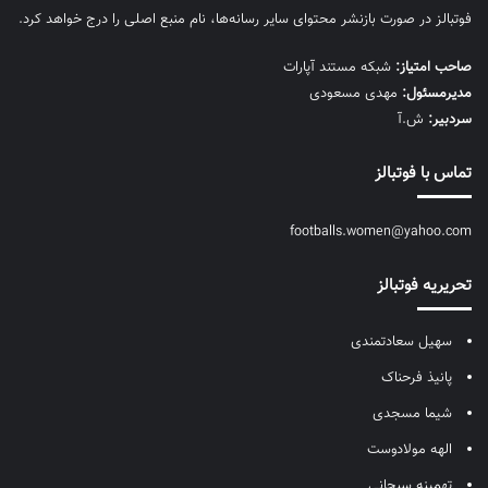
فوتبالز در صورت بازنشر محتوای سایر رسانه‌ها، نام منبع اصلی را درج خواهد کرد.
صاحب امتیاز:
شبکه مستند آپارات
مديرمسئول:
مهدی مسعودی
سردبیر:
ش.آ
تماس با فوتبالز
footballs.women@yahoo.com
تحریریه فوتبالز
سهیل سعادتمندی
پانیذ فرحناک
شیما مسجدی
الهه مولادوست
تهمینه سبحانی