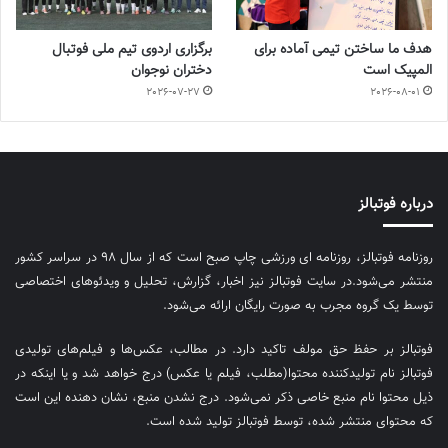
هدف ما ساختن تیمی آماده برای
برگزاری اردوی تیم ملی فوتبال
المپیک است
دختران نوجوان
2026-07-27
2026-08-01
درباره فوتبالز
روزنامه فوتبالز، روزنامه ای ورزشی چاپ صبح است که از سال ۹۸ در سراسر کشور
منتشر می‌شود.در سایت فوتبالز نیز اخبار، گزارش، تحلیل و ویدئوهای اختصاصی
توسط یک گروه مجرب به صورت رایگان ارائه می‌شود.
فوتبالز بر حفظ حق مولف تاکید دارد. در مطالب، عکس‌ها و فیلم‌های تولیدی
فوتبالز نام تولیدکننده محتوا(مطلب، فیلم یا عکس) درج خواهد شد و یا اینکه در
ذیل محتوا نام منبع خاصی ذکر نمی‌‎شود. درج نشدن منبع، نشان دهنده این است
که محتوای منتشر شده، توسط فوتبالز تولید شده است.