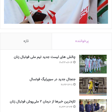
سپاهان اصفهان در خانه باید به مصاف آوا تهران برود.
💻منبع:فوتبال360 📸عکس:فوتبال360
◾️
با فوتبالز همراه شوید
◾️فوتبالز را در اینستاگرام دنبال کنید
footballs.women@
◾️
پرخواننده
تازه
برچسب ها
فوتبال زنان
لیگ برتر
چالش هاى ليست جدید تيم ملى فوتبال زنان
2023-06-14
جنجال جدید در سوپرلیگ فوتسال
2022-12-11
تازه‌ترین خبرها از درمان ۲ ملی‌پوش فوتبال زنان
2023-12-24