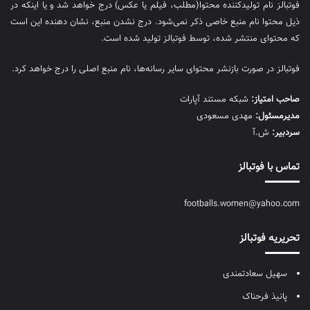
فوتبالز نام تولیدکننده محتوا(مطلب، فیلم یا عکس) درج خواهد شد و یا اینکه در
ذیل محتوا نام منبع خاصی ذکر نمی‌‎شود. درج نشدن منبع، نشان دهنده این است
که محتوای منتشر شده، توسط فوتبالز تولید شده است.
فوتبالز در صورت بازنشر محتوای سایر رسانه‌ها، نام منبع اصلی را درج خواهد کرد.
صاحب امتیاز:
شبکه مستند آپارات
مديرمسئول:
مهدی مسعودی
سردبیر:
ش.آ
تماس با فوتبالز
footballs.women@yahoo.com
تحریریه فوتبالز
سهیل سعادتمندی
پانیذ فرحناک