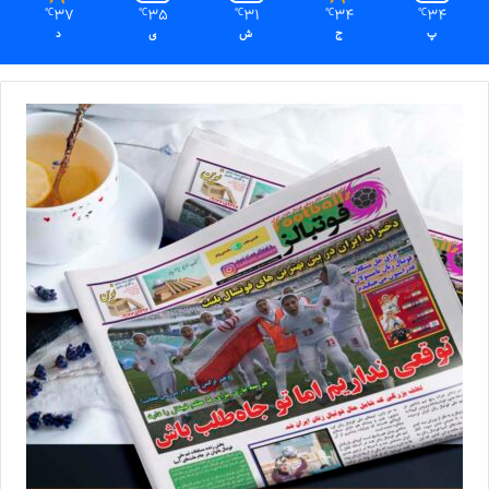
37
35
31
34
34
℃
℃
℃
℃
℃
پ
ج
ش
ی
د