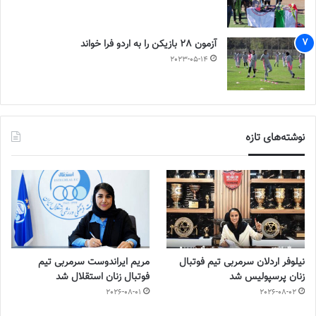
آزمون 28 بازیکن را به اردو فرا خواند
2023-05-14
نوشته‌های تازه
نیلوفر اردلان سرمربی تیم فوتبال
مریم ایراندوست سرمربی تیم
زنان پرسپولیس شد
فوتبال زنان استقلال شد
2026-08-01
2026-08-02