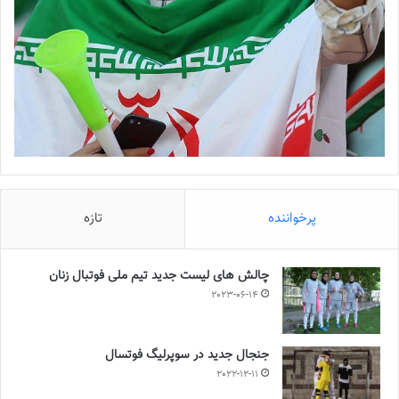
پرخواننده
تازه
چالش هاى ليست جدید تيم ملى فوتبال زنان
2023-06-14
جنجال جدید در سوپرلیگ فوتسال
2022-12-11