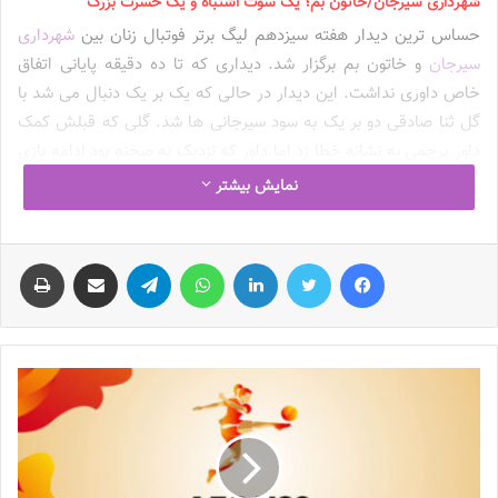
شهرداری سیرجان/خاتون بم؛ یک سوت اشتباه و یک حسرت بزرگ
حساس ترین دیدار هفته سیزدهم لیگ برتر فوتبال زنان بین
شهرداری
سیرجان
و خاتون بم برگزار شد. دیداری که تا ده دقیقه پایانی اتفاق
خاص داوری نداشت. این دیدار در حالی که یک بر یک دنبال می شد با
گل ثنا صادقی دو بر یک به سود سیرجانی ها شد. گلی که قبلش کمک
داور پرچمی به نشانه خطا زد اما داور که نزدیک به صحنه بود ادامه بازی
داد تا پس از گل خاتونی ها به شدت اعتراض کنند. چند دقیقه بعد از
نمایش بیشتر
این گل، مرضیه نیکخواه بازیکن شهرداری سیرجان در درگیری با بازیکن
خاتون از سوی سلطنت نوروزی داور میدان اخراج شد تا شاگردان مریم
فیس بوک
توییتر
لینکدین
واتس آپ
تلگرام
اشتراک گذاری از طریق ایمیل
چاپ
ایراندوست لحظات پایانی را در حالی که دو بر یک پیش بودند ده نفره
ادامه دهند. اما گل مهم ترین صحنه بازی در دقایق آخر بازی اتفاق
افتاد. بازیکنان
خاتون
توپ را به سمت دروازه شهرداری سیرجان ارسال
کردند و در حالی که توپ به نظر به شانه ملیکا متولی برخورد کرده است
اما داور مسابقه نقطه پنالتی را نشان داد تا بمی ها گل تساوی را توسط
زهرا قنبری از روی نقطه پنالتی به ثمر برسانند تا مریم ایراندوست که در
آستانه یک برد بزرگ بود داوران را به خدا بسپارد.
کانی کردستان/ملوان انزلی؛ فقط ۴ دقیقه وقت اضافه؟