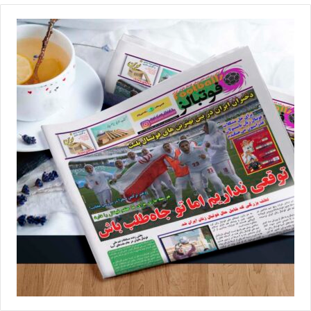
در این فصل قضاوت های داوران به شدت مورد اعتراض مربیان و
بازیکنان بوده است و هرچه به آخر نزدیک تر می شویم اعتراضات هم
بیشتر می شود. مشخص نیست کمیته داوران چه برنامه ای برای داوران
دارد اما چیزی که مشخص است، داوران می توانند تکلیف قهرمان یا
سقوط کننده ها را مشخص کنند.
💻منبع:فوتبالی 📸عکس:کیمیا قاسم زاده
◾️
با فوتبالز همراه شوید
◾️فوتبالز را در اینستاگرام دنبال کنید
footballs.women@
◾️
برچسب ها
فوتبال زنان
لیگ برتر