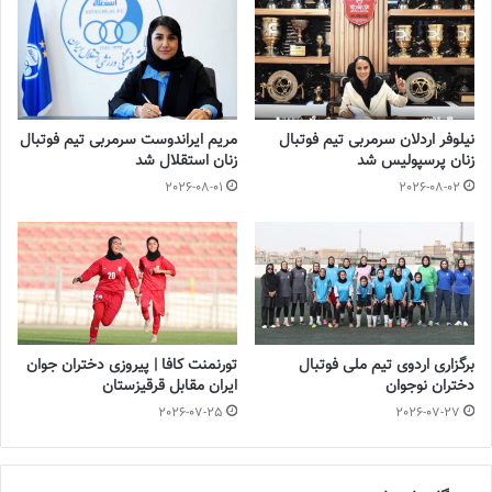
نوشته های مشابه
چالش هاى ليست جدید تيم ملى فوتبال
نیلوفر اردلان سرمربی تیم فوتبال
مریم ایراندوست سرمربی تیم فوتبال
زنان
زنان پرسپولیس شد
زنان استقلال شد
2023-06-14
2026-08-01
2026-08-02
تازه‌ترین خبرها از درمان ۲ ملی‌پوش فوتبال
زنان
2023-12-24
دعوت آزمون از 30 بازیکن به اردوی تیم ملی
2023-03-21
برگزاری اردوی تیم ملی فوتبال
تورنمنت کافا | پیروزی دختران جوان
دختران نوجوان
ایران مقابل قرقیزستان
2026-07-25
2026-07-27
آینده درخشانی در انتظار فوتبال بانوان است
2022-12-10