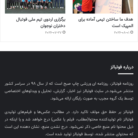
هدف ما ساختن تیمی آماده برای
برگزاری اردوی تیم ملی فوتبال
المپیک است
دختران نوجوان
2026-07-27
2026-08-01
درباره فوتبالز
روزنامه فوتبالز، روزنامه ای ورزشی چاپ صبح است که از سال ۹۸ در سراسر کشور
منتشر می‌شود.در سایت فوتبالز نیز اخبار، گزارش، تحلیل و ویدئوهای اختصاصی
توسط یک گروه مجرب به صورت رایگان ارائه می‌شود.
فوتبالز بر حفظ حق مولف تاکید دارد. در مطالب، عکس‌ها و فیلم‌های تولیدی
فوتبالز نام تولیدکننده محتوا(مطلب، فیلم یا عکس) درج خواهد شد و یا اینکه در
ذیل محتوا نام منبع خاصی ذکر نمی‌‎شود. درج نشدن منبع، نشان دهنده این است
که محتوای منتشر شده، توسط فوتبالز تولید شده است.