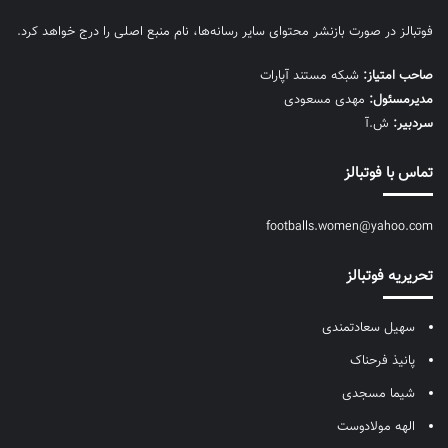
فوتبالز در صورت بازنشر محتوای سایر رسانه‌ها، نام منبع اصلی را درج خواهد کرد.
صاحب امتیاز:
شبکه مستند آپارات
مديرمسئول:
مهدی مسعودی
سردبیر:
ش.آ
تماس با فوتبالز
footballs.women@yahoo.com
تحریریه فوتبالز
سهیل سعادتمندی
پانیذ فرحناک
شیما مسجدی
الهه مولادوست