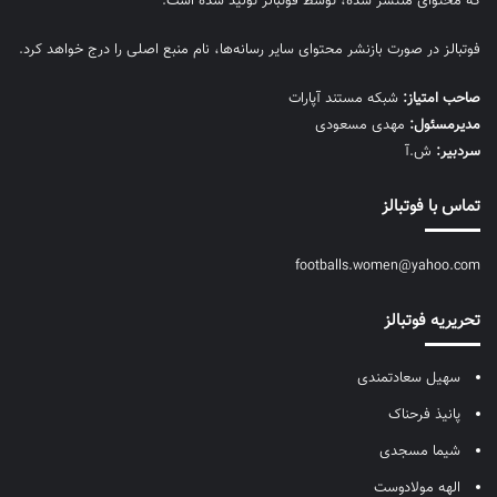
که محتوای منتشر شده، توسط فوتبالز تولید شده است.
فوتبالز در صورت بازنشر محتوای سایر رسانه‌ها، نام منبع اصلی را درج خواهد کرد.
صاحب امتیاز:
شبکه مستند آپارات
مديرمسئول:
مهدی مسعودی
سردبیر:
ش.آ
تماس با فوتبالز
footballs.women@yahoo.com
تحریریه فوتبالز
سهیل سعادتمندی
پانیذ فرحناک
شیما مسجدی
الهه مولادوست