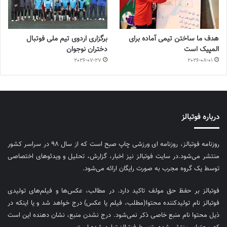
هدف ما ساختن تیمی آماده برای
برگزاری اردوی تیم ملی فوتبال
المپیک است
دختران نوجوان
2026-07-27
2026-08-01
درباره فوتبالز
روزنامه فوتبالز، روزنامه ای ورزشی چاپ صبح است که از سال ۹۸ در سراسر کشور
منتشر می‌شود.در سایت فوتبالز نیز اخبار، گزارش، تحلیل و ویدئوهای اختصاصی
توسط یک گروه مجرب به صورت رایگان ارائه می‌شود.
فوتبالز بر حفظ حق مولف تاکید دارد. در مطالب، عکس‌ها و فیلم‌های تولیدی
فوتبالز نام تولیدکننده محتوا(مطلب، فیلم یا عکس) درج خواهد شد و یا اینکه در
ذیل محتوا نام منبع خاصی ذکر نمی‌‎شود. درج نشدن منبع، نشان دهنده این است