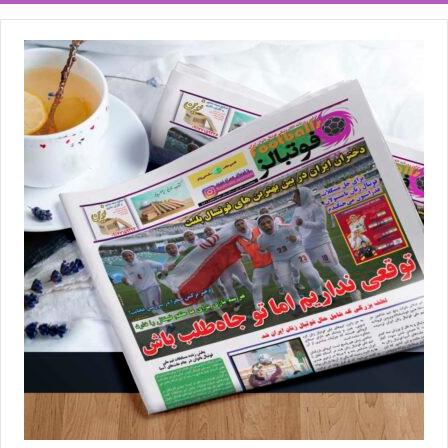
خانم گل فصل گذشته لیگ برتر فوتبال زنان است که در فصل جاری
توانسته تنها 9 گل به‌ثمر برساند و کار سختی برای دفاع از عنوان خود در
لیگ شانزدهم دارد.
💻منبع:فوتبال360 📸عکس:کیمیا قاسم زاده
◾️
با فوتبالز همراه شوید
◾️فوتبالز را در اینستاگرام دنبال کنید
footballs.women@
◾️
برچسب ها
خاتون بم
فوتبال زنان
لیگ برتر