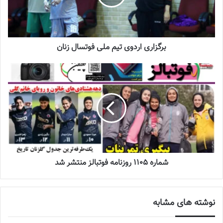
گلزن در اردوی خاتون باعث شد تا 4 مدعی اصلی رسیدن به عنوان خانم
گلی این فصل از رقابت‌های لیگ برتر فوتبال زنان از تیم خاتون بم باشند
که اتفاقی کم‌سابقه و بی‌نظیر در تاریخ فوتبال زنان ایران محسوب
می‌شود.
برگزاری اردوی تیم ملی فوتسال زنان
نوشته های مشابه
چالش هاى ليست جدید تيم ملى فوتبال
زنان
2023-06-14
تازه‌ترین خبرها از درمان ۲ ملی‌پوش فوتبال
زنان
شماره 1105 روزنامه فوتبالز منتشر شد
2023-12-24
دعوت آزمون از 30 بازیکن به اردوی تیم ملی
نوشته های مشابه
2023-03-21