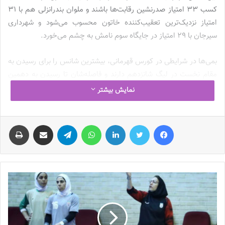
کسب 33 امتیاز صدرنشین رقابت‌ها باشند و ملوان بندرانزلی هم با 31
امتیاز نزدیک‌ترین تعقیب‌کننده خاتون محسوب می‌شود و شهرداری
سیرجان با 29 امتیاز در جایگاه سوم نامش به چشم می‌خورد.
بمی‌ها در شرایطی در کورس قهرمانی، بیشترین شانس را برای رسیدن به
مقام نخست در لیگ شانزدهم دارند و فاصله‌شان تا رسیدن به دهمین
قهرمانی در تاریخ لیگ برتر فوتبال زنان، کم و کم‌تر می‌شود که آن‌ها از
نمایش بیشتر
حیث آمار و ارقام کارنامه جالب‌توجهی را از خود به جای گذاشته‌اند.
شاگردان مرضیه جعفری در کنار حفظ روند شکست‌ناپذیری خود،
فیس بوک
توییتر
لینکدین
واتس آپ
تلگرام
اشتراک گذاری از طریق ایمیل
چاپ
توانسته‌اند در 13 بازی، 53 گل به‌ثمر برسانند که بیشترین میزان گل زده
در فصل جاری لیگ برتر فوتبال زنان است و در فاز دفاعی هم خاتون با
دریافت تنها 4 گل، صاحب برترین خط دفاع لیگ شانزدهم است.
کورس قهرمانی لیگ برتر
فوتبال زنان
در شرایطی با حضور تیم‌های خاتون
بم، ملوان بندرانزلی و شهرداری سیرجان شکل گرفته و 3 تیم در سودای
رسیدن به مقام قهرمانی هستند که در جدول گلزنان، رقابت برای رسیدن
به کفش طلای لیگ شانزدهم متفاوت پیش می‌رود؛ به‌طوری‌که تنوع