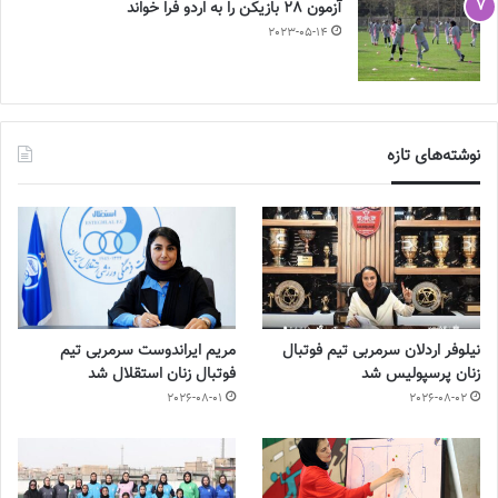
آزمون 28 بازیکن را به اردو فرا خواند
2023-05-14
نوشته‌های تازه
نیلوفر اردلان سرمربی تیم فوتبال
مریم ایراندوست سرمربی تیم
زنان پرسپولیس شد
فوتبال زنان استقلال شد
2026-08-01
2026-08-02