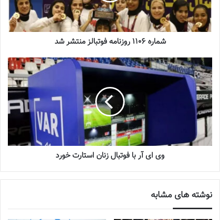
آینده درخشانی در انتظار فوتبال بانوان است
2022-12-10
شماره 1106 روزنامه فوتبالز منتشر شد
◾️
با فوتبالز همراه شوید
◾️فوتبالز را در اینستاگرام دنبال کنید
footballs.women@
◾️
برچسب ها
تیم ملی فوتبال
فوتبال زنان
مریم جهان نجاتی
وی ای آر با فوتبال زنان استارت خورد
نوشته های مشابه