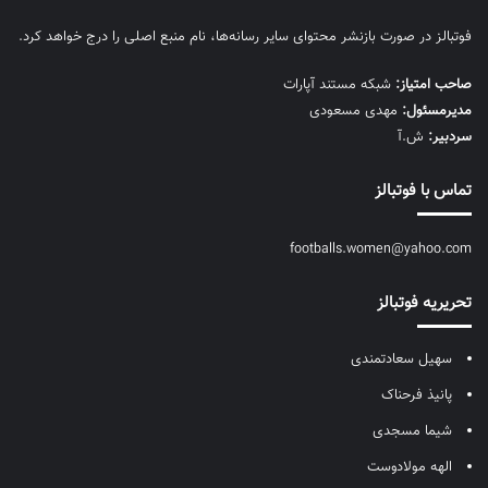
فوتبالز در صورت بازنشر محتوای سایر رسانه‌ها، نام منبع اصلی را درج خواهد کرد.
صاحب امتیاز:
شبکه مستند آپارات
مديرمسئول:
مهدی مسعودی
سردبیر:
ش.آ
تماس با فوتبالز
footballs.women@yahoo.com
تحریریه فوتبالز
سهیل سعادتمندی
پانیذ فرحناک
شیما مسجدی
الهه مولادوست