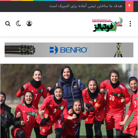
هدف ما ساختن تیمی آماده برای المپیک است
منو
ورود
تغییر
جس
پوسته
برا