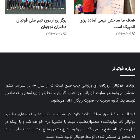
هدف ما ساختن تیمی آماده برای
برگزاری اردوی تیم ملی فوتبال
المپیک است
دختران نوجوان
2026-07-27
2026-08-01
درباره فوتبالز
روزنامه فوتبالز، روزنامه ای ورزشی چاپ صبح است که از سال ۹۸ در سراسر کشور
منتشر می‌شود.در سایت فوتبالز نیز اخبار، گزارش، تحلیل و ویدئوهای اختصاصی
توسط یک گروه مجرب به صورت رایگان ارائه می‌شود.
فوتبالز بر حفظ حق مولف تاکید دارد. در مطالب، عکس‌ها و فیلم‌های تولیدی
فوتبالز نام تولیدکننده محتوا(مطلب، فیلم یا عکس) درج خواهد شد و یا اینکه در
ذیل محتوا نام منبع خاصی ذکر نمی‌‎شود. درج نشدن منبع، نشان دهنده این است
که محتوای منتشر شده، توسط فوتبالز تولید شده است.