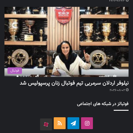
2026-08-03
فوتبال
نیلوفر اردلان سرمربی تیم فوتبال زنان پرسپولیس شد
2026-08-02
فوتبالز در شبکه های اجتماعی
اینستاگرام
تلگرام
خوراک
آپارات