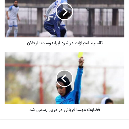
2022-12-16
شماره 1054 روزنامه فوتبالز منتشر شد
2023-12-25
تقسیم امتیازات در نبرد ایراندوست - اردلان
شماره 900 روزنامه فوتبالز منتشر شد
2023-06-14
شماره 918 روزنامه فوتبالز منتشر شد
2023-07-07
قضاوت مهسا قربانی در دربی رسمی شد
◾️
با فوتبالز همراه شوید
◾️فوتبالز را در اینستاگرام دنبال کنید
footballs.women@
◾️