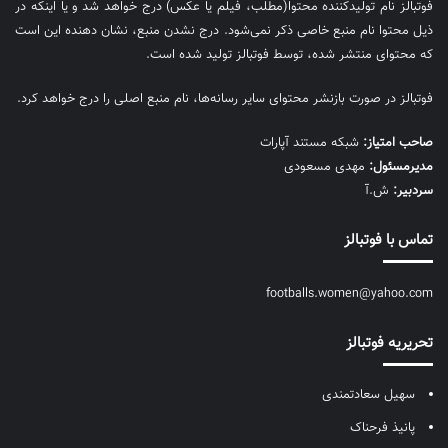
فوتبالز نام تولیدکننده محتوا(مطلب، فیلم یا عکس) درج خواهد شد و یا اینکه در
ذیل محتوا نام منبع خاصی ذکر نمی‌‎شود. درج نشدن منبع، نشان دهنده این است
که محتوای منتشر شده، توسط فوتبالز تولید شده است.
فوتبالز در صورت بازنشر محتوای سایر رسانه‌ها، نام منبع اصلی را درج خواهد کرد.
صاحب امتیاز:
شبکه مستند آپارات
مديرمسئول:
مهدی مسعودی
سردبیر:
ش.آ
تماس با فوتبالز
footballs.women@yahoo.com
تحریریه فوتبالز
سهیل سعادتمندی
پانیذ فرحناک