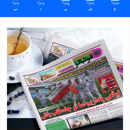
36
37
35
32
33
℃
℃
℃
℃
℃
ج
ش
ی
د
س