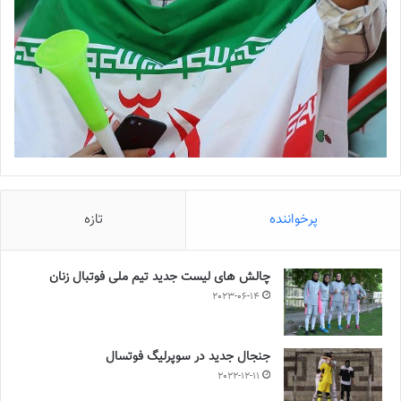
پرخواننده
تازه
چالش هاى ليست جدید تيم ملى فوتبال زنان
2023-06-14
جنجال جدید در سوپرلیگ فوتسال
2022-12-11