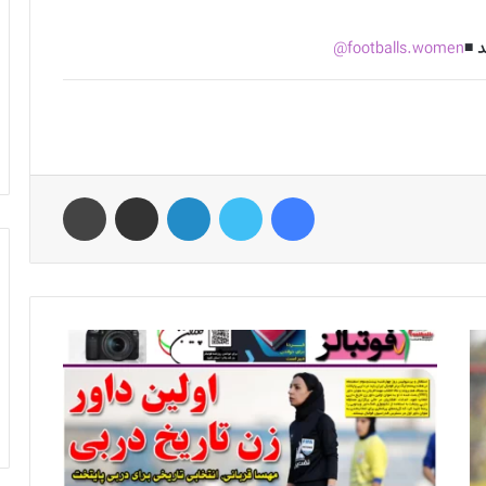
 ◾️
footballs.women@
فیس بوک
توییتر
لینکدین
اشتراک گذاری از طریق ایمیل
چاپ