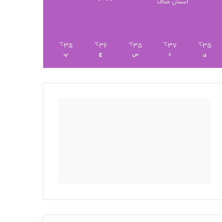
آسمان صاف
35
36
35
37
35
℃
℃
℃
℃
℃
ی
د
س
چ
پ