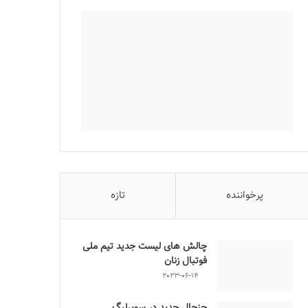
پرخواننده
تازه
چالش هاى ليست جدید تيم ملى
فوتبال زنان
2023-06-14
جنجال جدید در سوپرلیگ