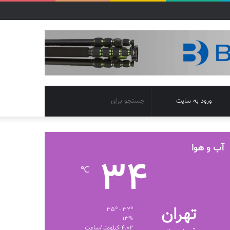
تغییر
جستجو
ورود به سایت
پوسته
برای
آب و هوا
34
℃
تهران
35º - 32º
13%
4.02 کیلومتر/ساعت