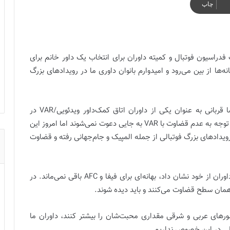
چاپ
فدراسیون فوتبال و کمیته داوران برای انتخاب یک داور خانم برای
 بهانه‌ها از بین می‌رود و امیدوارم بانوان داوری ما در رویدادهای بزرگ
علی خسروی با اشاره به انتخاب مهسا قربانی به عنوان یکی از داوران اتاق کمک‌داور ویدئویی/VAR در
شهرآورد پایتخت اظهار کرد: گلایه داوران زن این بود که با توجه به عدم قضاوت با VAR به جایی دعوت نمی‌شوند اما امروز این
 رویدادهای بزرگ فوتبالی از جمله المپیک و جام‌جهانی رفته و قضاوت
و کمیته داوران از خود نشان داد، بهانه‌ای برای فیفا و AFC باقی نمی‌ماند. در
ر همان سطح قضاوت می‌کنند و باید دیده شوند.
ورهای عربی و شرقی مقداری محبت‌شان را بیشتر کنند، داوران ما
لی در این خصوص نداریم.