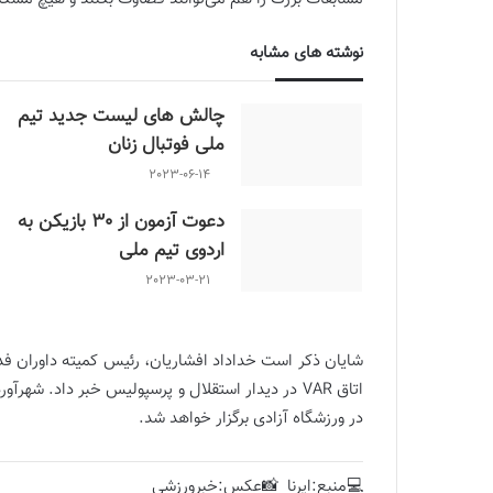
نوشته های مشابه
چالش هاى ليست جدید تيم
ملى فوتبال زنان
2023-06-14
دعوت آزمون از 30 بازیکن به
اردوی تیم ملی
2023-03-21
شایان ذکر است خداداد افشاریان، رئیس کمیته داوران فدر
در ورزشگاه آزادی برگزار خواهد شد.
💻منبع:ایرنا 📸عکس:خبرورزشی