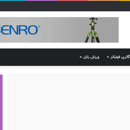
گالری فوتبالز
ورزش زنان