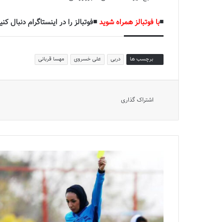
◾️
با فوتبالز همراه شوید
◾️فوتبالز را در اینستاگرام دنبال کنید
برچسب ها
دربی
علی خسروی
مهسا قربانی
اشتراک گذاری