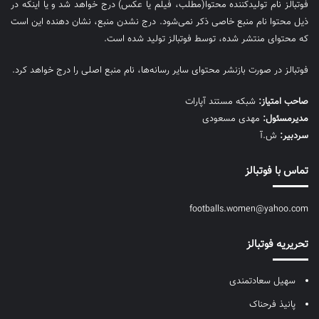
فوتبالز نام تولیدکننده محتوا(مطلب، فیلم یا عکس) درج خواهد شد و یا اینکه در
ذیل محتوا نام منبع خاصی ذکر نمی‌‎شود. درج نشدن منبع، نشان دهنده این است
که محتوای منتشر شده، توسط فوتبالز تولید شده است.
فوتبالز در صورت بازنشر محتوای سایر رسانه‌ها، نام منبع اصلی را درج خواهد کرد.
صاحب امتیاز:
شبکه مستند آپارات
مديرمسئول:
مهدی مسعودی
سردبیر:
ش.آ
تماس با فوتبالز
footballs.women@yahoo.com
تحریریه فوتبالز
سهیل سعادتمندی
پانیذ فرحناک