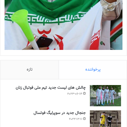
پرخواننده
تازه
چالش هاى ليست جدید تيم ملى فوتبال زنان
2023-06-14
جنجال جدید در سوپرلیگ فوتسال
2022-12-11