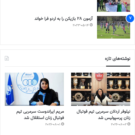
آزمون 28 بازیکن را به اردو فرا خواند
2023-05-14
نوشته‌های تازه
نیلوفر اردلان سرمربی تیم فوتبال
مریم ایراندوست سرمربی تیم
زنان پرسپولیس شد
فوتبال زنان استقلال شد
2026-08-01
2026-08-02