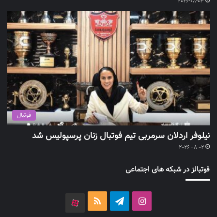
2026-08-03
فوتبال
نیلوفر اردلان سرمربی تیم فوتبال زنان پرسپولیس شد
2026-08-02
فوتبالز در شبکه های اجتماعی
اینستاگرام
تلگرام
خوراک
آپارات