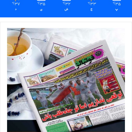
37
35
32
33
35
℃
℃
℃
℃
℃
پ
ج
ش
ی
د