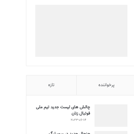
پرخواننده
تازه
چالش هاى ليست جدید تيم ملى
فوتبال زنان
2023-06-14
جنجال جدید در سوپرلیگ