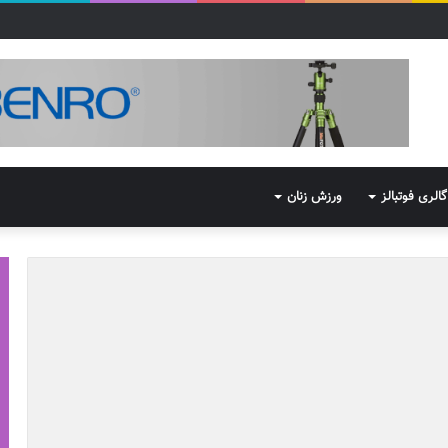
گالری فوتبالز
ورزش زنان