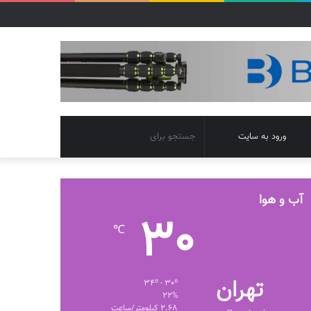
تغییر
جستجو
ورود به سایت
پوسته
برای
آب و هوا
30
℃
تهران
34º - 30º
22%
2.68 کیلومتر/ساعت