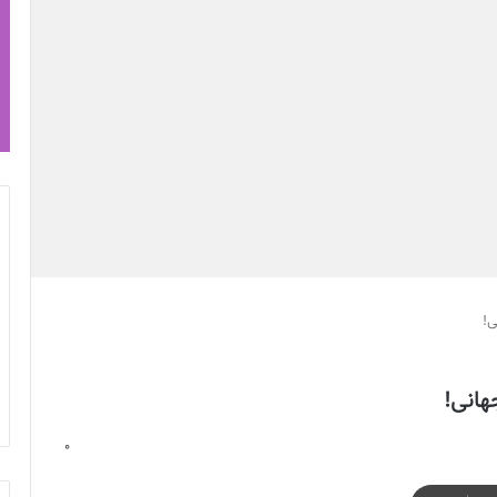
ی!
هانی!
0