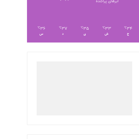
ابرهای پراکنده
36
37
35
33
34
℃
℃
℃
℃
℃
ج
ش
ی
د
س