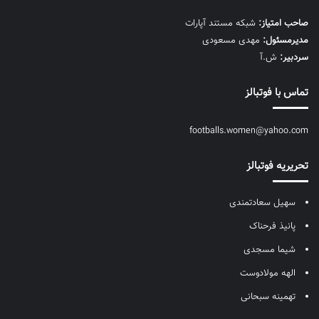
صاحب امتیاز:
شبکه مستند آپارات
مديرمسئول:
مهدی مسعودی
سردبیر:
ش.آ
تماس با فوتبالز
footballs.women@yahoo.com
تحریریه فوتبالز
سهیل سعادتمندی
پانیذ فرحناک
شیما مسجدی
الهه مولادوست
تهمینه سبحانی