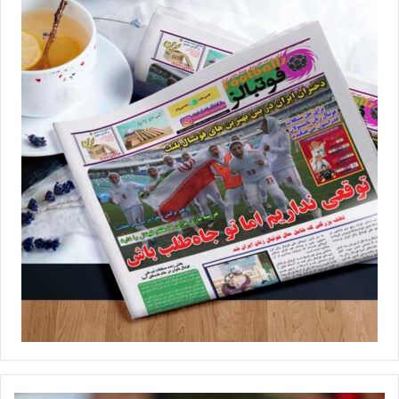
اعتقاد ویژه‌ای به بازیکنان جوان دارد، حالا با تلفیقی از ستاره‌های
سرشناس و بازیکنان جوان به دنبال یک رکورد ویژه است. سپاهان در
فصل جاری تنها 8 گل دریافت کرده و آن‌ها مشترک با شهرداری سیرجانِ
پرستاره، دومین خط دفاعی برتر فصل محسوب می‌شوند. عنوان بهترین
خط دفاع در اختیار خاتون بم با 4 گل خورده است و شاگردان نیلوفر
اردلان امیدوارند بتوانند در پایان فصل، این رکورد ویژه را از آن خود کنند
تا در فصلی که میانگین سنی سپاهان به حوالی 23 سال رسید، آن‌ها
بتوانند با ثبت یک رکورد ویژه در فاز دفاعی کار خود را به پایان برسانند.
💻منبع:فوتبال360 📸عکس:مرضیه موسوی
◾️
با فوتبالز همراه شوید
◾️فوتبالز را در اینستاگرام دنبال کنید
footballs.women@
◾️
برچسب ها
سپاهان
فوتبال زنان
لیگ برتر
نیلوفر اردلان