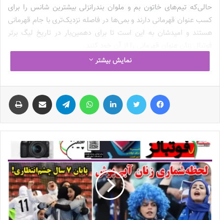
حالی‌که تیم‌های خاتون بم و ملوان بندرانزلی بیشترین شانس را برای
کسب عنوان قهرمانی دارند و بمی‌ها در فاصله نزدیک‌تری با جام قهرمانی
هستند و امیدشان به این است تا برای دهمین‌بار در تاریخ لیگ برتر
فوتبال زنان عنوان قهرمانی را از آن خود کنند.
نمایش بیشتر
خاتون بم و ملوان بندرانزلی در شرایطی در کورس قهرمانی هستند که
شهرداری سیرجان با عملکرد دور از انتظار خود در هفته‌های گذشته، از
فیس بوک
توییتر
لینکدین
واتس آپ
تلگرام
اشتراک گذاری از طریق ایمیل
چاپ
کورس قهرمانی دور شده اما در این میان، باید به تیم جوان‌شده سپاهان
اصفهان اشاره داشت که در فصل جاری لیگ برتر فوتبال زنان توانسته
عملکرد قابل‌قبولی را از خود به جای بگذارد. سپاهانی‌ها که فصل گذشته
توانستند برای اولین‌بار در تاریخ خود به مقام نایب‌قهرمانی در رقابت‌های
باشگاهی فوتبال زنان برسند، حالا در فصل جدید تغییر سیاست داده‌اند و
با وجود جوان‌گرایی انجام شده، کارنامه موفقی را از خود به جای
گذاشته‌اند.
تلفیقی از ستاره‌های سرشناس و جوانان جویای‌نام
مدیران
باشگاه سپاهان
برای صرفه‌جویی در بودجه خود تصمیم به