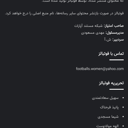
که محتوای منتشر شده، توسط فوتبالز تولید شده است.
فوتبالز در صورت بازنشر محتوای سایر رسانه‌ها، نام منبع اصلی را درج خواهد کرد.
صاحب امتیاز:
شبکه مستند آپارات
مديرمسئول:
مهدی مسعودی
سردبیر:
ش.آ
تماس با فوتبالز
footballs.women@yahoo.com
تحریریه فوتبالز
سهیل سعادتمندی
پانیذ فرحناک
شیما مسجدی
الهه مولادوست