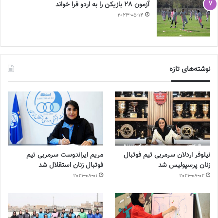
آزمون 28 بازیکن را به اردو فرا خواند
2023-05-14
نوشته‌های تازه
نیلوفر اردلان سرمربی تیم فوتبال
مریم ایراندوست سرمربی تیم
زنان پرسپولیس شد
فوتبال زنان استقلال شد
2026-08-01
2026-08-02