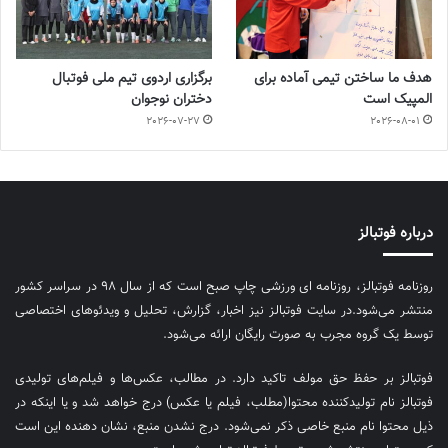
هدف ما ساختن تیمی آماده برای
برگزاری اردوی تیم ملی فوتبال
المپیک است
دختران نوجوان
2026-07-27
2026-08-01
درباره فوتبالز
روزنامه فوتبالز، روزنامه ای ورزشی چاپ صبح است که از سال ۹۸ در سراسر کشور
منتشر می‌شود.در سایت فوتبالز نیز اخبار، گزارش، تحلیل و ویدئوهای اختصاصی
توسط یک گروه مجرب به صورت رایگان ارائه می‌شود.
فوتبالز بر حفظ حق مولف تاکید دارد. در مطالب، عکس‌ها و فیلم‌های تولیدی
فوتبالز نام تولیدکننده محتوا(مطلب، فیلم یا عکس) درج خواهد شد و یا اینکه در
ذیل محتوا نام منبع خاصی ذکر نمی‌‎شود. درج نشدن منبع، نشان دهنده این است