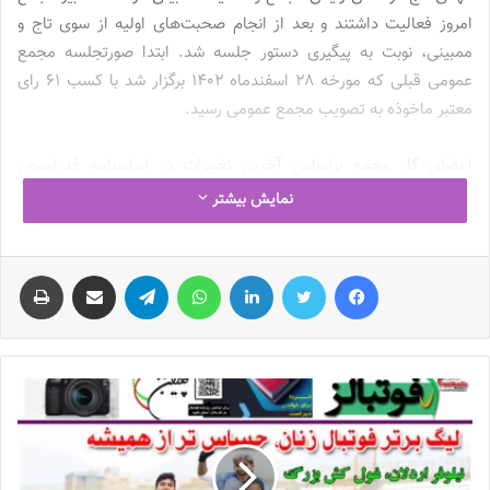
امروز فعالیت داشتند و بعد از انجام صحبت‌های اولیه از سوی تاج و
ممبینی، نوبت به پیگیری دستور جلسه شد. ابتدا صورتجلسه مجمع
عمومی قبلی که مورخه ۲۸ اسفندماه ۱۴۰۲ برگزار شد با کسب ۶۱ رای
معتبر ماخوذه به تصویب مجمع عمومی رسید.
اعضای کل مجمع براساس آخرین تغییرات در اساسنامه فدراسیون
فوتبال، 87 نفر هستند که در جلسه امروز 70 عضو حضور داشتند. یکی
نمایش بیشتر
از مهم‌ترین دستور جلسات امروز، بحث انتخاب نایب‌رئیس زنان بود؛
آن‌هم در حالی‌که مریم منظمی از اسفندماه سال گذشته در کسوت
فیس بوک
توییتر
لینکدین
واتس آپ
تلگرام
اشتراک گذاری از طریق ایمیل
چاپ
سرپرست نایب‌رئیسی زنان مشغول به فعالیت بود و چشم امیدش به
مجمع امروز که بتواند با دریافت رأی اعتماد از مجمع، به کار خود در
قامت نایب‌رئیس زنان ادامه بدهد اما شرایط مطابق انتظار منظمی پیش
نرفت.
منظمی برای نایب‌رئیس‌شدن 2 رأی کم آورد!
اعضای مجمع بعد از تایید گزارش حسابرس مستقل
فدراسیون فوتبال
با
ثبت 56 رأی مثبت، به سراغ بررسی صلاحیت و انتخاب نایب‌رئیس زنان