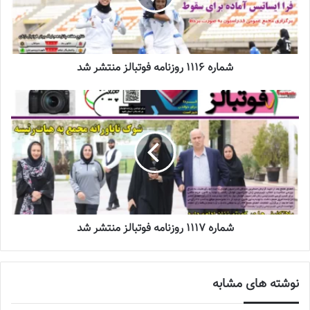
فدراسیون فوتبال رفتند. با توجه به قانون، مریم منظمی برای کسب
کرسی نایب‌رئیسی زنان فدراسیون فوتبال نیاز به (اخذ 50 درصد + 1 رأی)
اعضای حاضر در جلسه امروز مجمع داشت. با توجه به این قانون، او باید
از 70 عضو مجمع موفق به کسب 36 رأی می‌شد اما بعد از برگزاری
شماره 1116 روزنامه فوتبالز منتشر شد
انتخابات، اعضای مجمع 34 رأی به منظمی دادند و او با عدم دریافت رأی
اعتماد نتوانست کرسی نایب‌رئیسی زنان را به‌دست آورد!
نوشته های مشابه
چالش هاى ليست جدید تيم ملى فوتبال
زنان
2023-06-14
شماره 1117 روزنامه فوتبالز منتشر شد
تازه‌ترین خبرها از درمان ۲ ملی‌پوش فوتبال
زنان
2023-12-24
نوشته های مشابه
دعوت آزمون از 30 بازیکن به اردوی تیم ملی