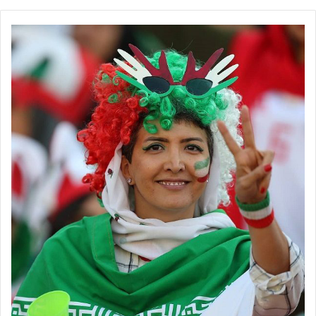
footballs.women@
◾️
برچسب ها
تیم ملی فوتسال
روزنامه فوتبالز
فروزان سلیمانی
فوتسال زنان