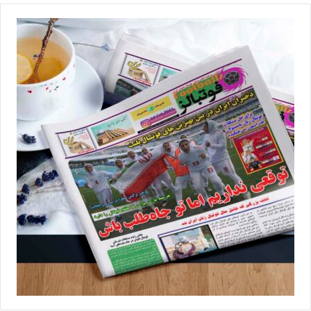
درهای تیم ملی به روی همه باز است
سرمربی تیم ملی فوتسال زنان در پاسخ به پرسش دیگری مبنی بر اینکه
آیا مهدی تاج حمایت کافی را از شما دارد؟ عنوان کرد: ریاست محترم
فدراسیون آقای تاج و سایر مسئولین در طی اردوها به ما سر زدند و
تاکنون حمایت خوبی از تیم ملی داشتند؛ در این مدت هم کارها را با
صبر و تامل پیگیری می‌کنند.
وی در پایان خاطر نشان کرد: یکی از مشکلات ما اردوهای کم برای تیم
ملی است. ما هر ماه یک اردوی یک هفته‌ای برگزار کردیم که خیلی کم
بود البته با شروع لیگ بازیکن‌ها آمادگی بهتری کسب می‌کنند. حدود ۲۰
روز مانده به اعزام هم آخرین اردوی ما برگزار خواهد شد تا بتوانیم تیم
آماده‌ای را راهی مسابقات کنیم. درهای تیم ملی به روی همه باز است و
چنانچه که بازیکنی در لیگ برتر بدرخشد حتما دیده خواهد شد.
💻منبع:مهر 📸عکس:فدراسیون فوتبال ✍️خبرنگار:فریبا جلیل خانی
◾️
با فوتبالز همراه شوید
◾️
فوتبالز
را در اینستاگرام دنبال کنید