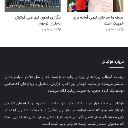
هدف ما ساختن تیمی آماده برای
برگزاری اردوی تیم ملی فوتبال
المپیک است
دختران نوجوان
2026-07-27
2026-08-01
درباره فوتبالز
روزنامه فوتبالز، روزنامه ای ورزشی چاپ صبح است که از سال ۹۸ در سراسر کشور
منتشر می‌شود.در سایت فوتبالز نیز اخبار، گزارش، تحلیل و ویدئوهای اختصاصی
توسط یک گروه مجرب به صورت رایگان ارائه می‌شود.
فوتبالز بر حفظ حق مولف تاکید دارد. در مطالب، عکس‌ها و فیلم‌های تولیدی
فوتبالز نام تولیدکننده محتوا(مطلب، فیلم یا عکس) درج خواهد شد و یا اینکه در
ذیل محتوا نام منبع خاصی ذکر نمی‌‎شود. درج نشدن منبع، نشان دهنده این است
که محتوای منتشر شده، توسط فوتبالز تولید شده است.