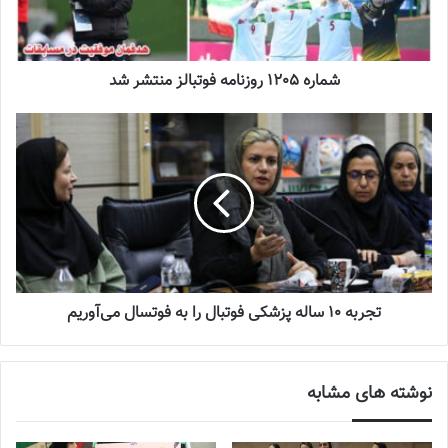
سلیمانی
اضافه کرد: در بازی مقابل ویتنام ما از ۳ بازیکن جوان استفاده
کردیم. مهدیه محمودی نیا گلر جوان ما در درون دروازه قرار گرفت و
عملکرد خوبی داشت. در مسابقه با چین هم ۳ بازیکن دهه هشتادی ما
شماره 1205 روزنامه فوتبالز منتشر شد
گل زنی کردند که با این اوصاف من معتدقم عملکرد بازیکن‌های جوان ما
خوب بوده است. ضمن اینکه ما در این تورنمنت ۳_۴ بازیکن خودمان را
به دلیل گذراندن دوران نقاهت و آسیب دیدگی در اختیار نداشتیم. مهسا
کمالی، فرشته کریمی و نسترن مقیمی این سه بازیکن ما بودند که در این
تورنمنت غایب بودند.
نوشته های مشابه
تجربه 10 ساله پزشکی فوتبال را به فوتسال می‌آوریم
جنجال جدید در سوپرلیگ فوتسال
2022-12-11
نوشته های مشابه
لیست تیم ملی فوتسال زنان اعلام شد
2025-04-28