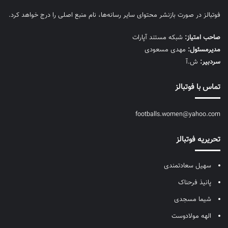
فوتبالز در صورت بازنشر محتوای سایر رسانه‌ها، نام منبع اصلی را درج خواهد کرد.
صاحب امتیاز:
شبکه مستند آپارات
مديرمسئول:
مهدی مسعودی
سردبیر:
ش.آ
تماس با فوتبالز
footballs.women@yahoo.com
تحریریه فوتبالز
سهیل سعادتمندی
پانیذ فرحناک
شیما مسجدی
الهه مولادوست