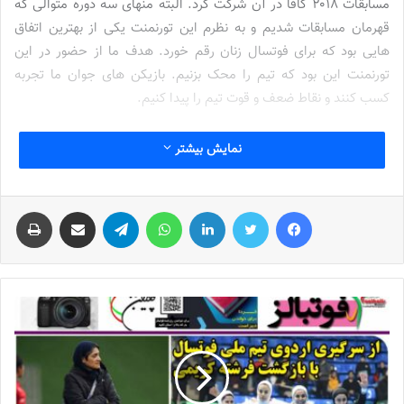
مسابقات ۲۰۱۸ کافا در آن شرکت کرد. البته منهای سه دوره متوالی که
قهرمان مسابقات شدیم و به نظرم این تورنمنت یکی از بهترین اتفاق
هایی بود که برای فوتسال زنان رقم خورد. هدف ما از حضور در این
تورنمنت این بود که تیم را محک بزنیم. بازیکن های جوان ما تجربه
کسب کنند و نقاط ضعف و قوت تیم را پیدا کنیم.
مقابل ازبکستان تمرکز نداشتیم
نمایش بیشتر
وی در مورد باخت تاریخی تیم ملی ایران برابر ازبکستان و فرصت ندادن
به بازیکن‌های جوان گفت: در بازی اول مقابل ازبکستان که یک تیم کاملا
فیس بوک
توییتر
لینکدین
واتس آپ
تلگرام
اشتراک گذاری از طریق ایمیل
چاپ
فوتبالی بود به دلیل خستگی و کف پوش متفاوت سالن مسابقه از یک
طرف و حمله‌های مکرر تیم حریف که مرتبا در جریان بازی به بازیکنان ما
تنه می‌زدند و پیراهن بازیکنان را می‌کشیدن (مطابق آنچه که در فوتبال
مرسوم است) و از آنجایی که این مسابقات دوستانه هم بود داورها از
گرفتن خطا چشم پوشی می‌کردند و همین مسئله باعث عصبانیت و
خشم بازیکنان ما می‌شد و آنها تمرکزشان را از دست می‌دادند به همین
دلیل ما از بازیکن‌های با تجربه استفاده کردیم.
عملکرد بازیکن‌های جوان خوب بود