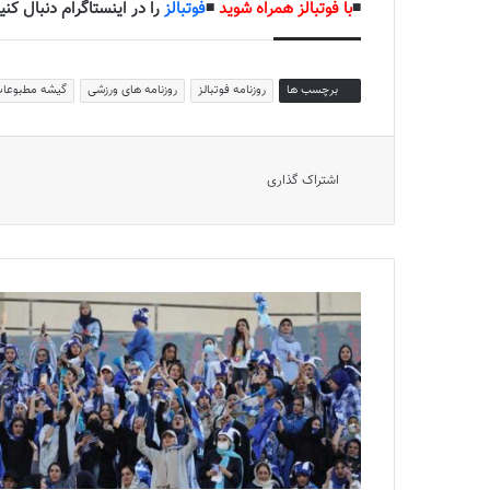
◾️
با فوتبالز همراه شوید
◾️
فوتبالز
را در اینستاگرام دنبال کنید
برچسب ها
روزنامه فوتبالز
روزنامه های ورزشی
گیشه مطبوعا
اشتراک گذاری