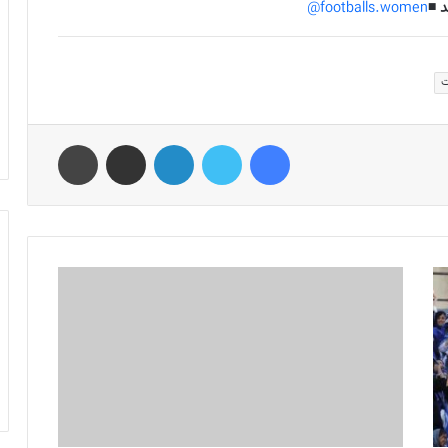
 ◾️
footballs.women@
ت
فیس بوک
توییتر
لینکدین
اشتراک گذاری از طریق ایمیل
چاپ