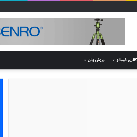
گالری فوتبالز
ورزش زنان