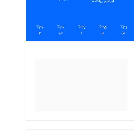
ابرهای پراکنده
36
36
37
35
31
℃
℃
℃
℃
℃
ش
ی
د
س
چ