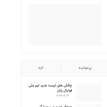
پرخواننده
تازه
چالش هاى ليست جدید تيم ملى
فوتبال زنان
2023-06-14
جنجال جدید در سوپرلیگ