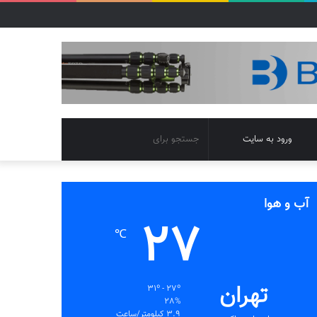
تغییر
جستجو
ورود به سایت
پوسته
برای
آب و هوا
27
℃
تهران
31º - 27º
28%
3.9 کیلومتر/ساعت