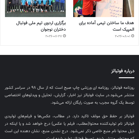
هدف ما ساختن تیمی آماده برای
برگزاری اردوی تیم ملی فوتبال
المپیک است
دختران نوجوان
2026-07-27
2026-08-01
درباره فوتبالز
روزنامه فوتبالز، روزنامه ای ورزشی چاپ صبح است که از سال ۹۸ در سراسر کشور
منتشر می‌شود.در سایت فوتبالز نیز اخبار، گزارش، تحلیل و ویدئوهای اختصاصی
توسط یک گروه مجرب به صورت رایگان ارائه می‌شود.
فوتبالز بر حفظ حق مولف تاکید دارد. در مطالب، عکس‌ها و فیلم‌های تولیدی
فوتبالز نام تولیدکننده محتوا(مطلب، فیلم یا عکس) درج خواهد شد و یا اینکه در
ذیل محتوا نام منبع خاصی ذکر نمی‌‎شود. درج نشدن منبع، نشان دهنده این است
که محتوای منتشر شده، توسط فوتبالز تولید شده است.