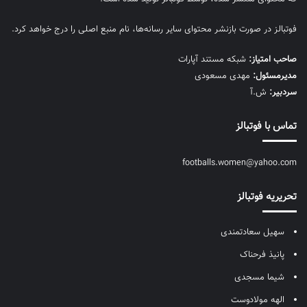
فوتبالز در صورت بازنشر محتوای سایر رسانه‌ها، نام منبع اصلی را درج خواهد کرد.
صاحب امتیاز:
شبکه مستند آپارات
مديرمسئول:
مهدی مسعودی
سردبیر:
ش.آ
تماس با فوتبالز
footballs.women@yahoo.com
تحریریه فوتبالز
سهیل سعادتمندی
پانیذ فرحناک
شیما مسجدی
الهه مولادوست