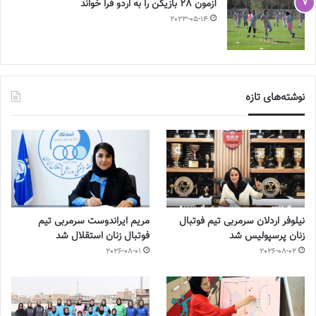
آزمون 28 بازیکن را به اردو فرا خواند
2023-05-14
نوشته‌های تازه
نیلوفر اردلان سرمربی تیم فوتبال
مریم ایراندوست سرمربی تیم
زنان پرسپولیس شد
فوتبال زنان استقلال شد
2026-08-01
2026-08-02