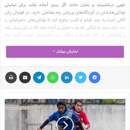
خوبی درخشیدند و نشان دادند اگر بستر آماده باشد برای نمایش
توانایی‌هایشان در آوردگاه‌های ورزشی چه بضاعتی دارند. در فوتبال زنان
کافی است به چند فیلم و کلیپ رجوع کرد تا توانایی‌های دخترانمان را
دید. باید بستر به شکلی تعریف، تحلیل و آماده شود که در این بستر رشد
و شکوفایی در کنار هزینه و درآمد برای دخترانمان صورت گیرد. چه
کارهایی برای فوتبال زنان انجام شده است؟ آیا لیگ منظم و منسجم به
شکل حساب شده برگزار می‌شود؟ آیا به گونه‌ای تبلیغات انجام شده که
نمایش بیشتر
دختران و زنان برای تماشای لیگ در ورزشگاه‌ها حضور دارند یا خیر؟
فیس بوک
توییتر
لینکدین
واتس آپ
تلگرام
اشتراک گذاری از طریق ایمیل
چاپ
تبلیغات باید به شکلی انجام شود تا بانوان حس تعلق خاطر به لیگ
داشته باشند
وی افزود: در اولین قدم باید به شکلی تبلیغات انجام شود تا زنان حس
تعلق خاطر به لیگ داشته باشند و پیگیر و علاقمند برای تماشا به ورزشگاه
بیایند، در این صورت نیمی از مشکلات مرتفع شده و لیگ شکل می‌گیرد.
با شکل‌گیری درست لیگ فوتبال زنان تیم ملی فوتبال زنان معنای اصیل
خود را پیدا می‌کند و باشگاههای حرفه‌ای مجاب می‌شوند در حوزه زنان