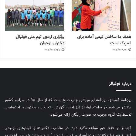
هدف ما ساختن تیمی آماده برای
برگزاری اردوی تیم ملی فوتبال
المپیک است
دختران نوجوان
2026-07-27
2026-08-01
درباره فوتبالز
روزنامه فوتبالز، روزنامه ای ورزشی چاپ صبح است که از سال ۹۸ در سراسر کشور
منتشر می‌شود.در سایت فوتبالز نیز اخبار، گزارش، تحلیل و ویدئوهای اختصاصی
توسط یک گروه مجرب به صورت رایگان ارائه می‌شود.
فوتبالز بر حفظ حق مولف تاکید دارد. در مطالب، عکس‌ها و فیلم‌های تولیدی
فوتبالز نام تولیدکننده محتوا(مطلب، فیلم یا عکس) درج خواهد شد و یا اینکه در