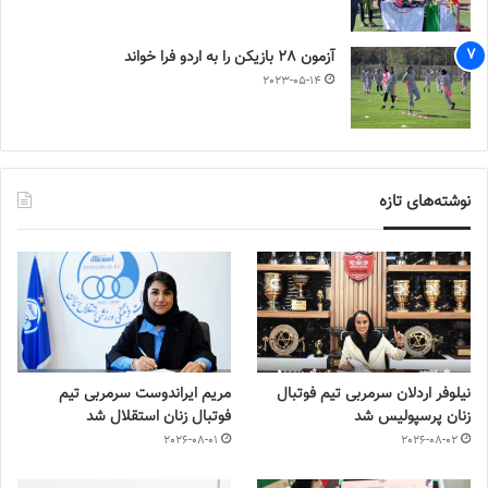
آزمون 28 بازیکن را به اردو فرا خواند
2023-05-14
نوشته‌های تازه
نیلوفر اردلان سرمربی تیم فوتبال
مریم ایراندوست سرمربی تیم
زنان پرسپولیس شد
فوتبال زنان استقلال شد
2026-08-01
2026-08-02