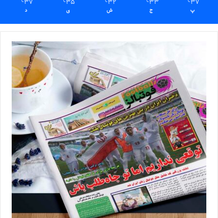
37
35
32
33
37
℃
℃
℃
℃
℃
پ
ج
ش
ی
د