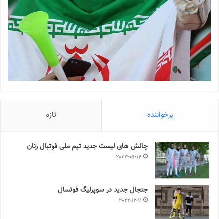
پرخواننده
تازه
چالش هاى ليست جدید تيم ملى فوتبال زنان
2023-06-14
جنجال جدید در سوپرلیگ فوتسال
2022-12-11