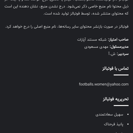
ذیل محتوا نام منبع خاصی ذکر نمی‌‎شود. درج نشدن منبع، نشان دهنده این است
که محتوای منتشر شده، توسط فوتبالز تولید شده است.
فوتبالز در صورت بازنشر محتوای سایر رسانه‌ها، نام منبع اصلی را درج خواهد کرد.
صاحب امتیاز:
شبکه مستند آپارات
مديرمسئول:
مهدی مسعودی
سردبیر:
ش.آ
تماس با فوتبالز
footballs.women@yahoo.com
تحریریه فوتبالز
سهیل سعادتمندی
پانیذ فرحناک