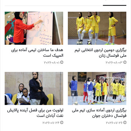
تیم‌های کشور میزبان، ایران، ازبکستان و ژاپن حضور دارند و رویارویی با
این تیم‌ها به بهبود شرایط بازیکنان کمک می‌کند.
تیم ملی ایران در جام ملت‌های فوتسال زنان آسیا ۲۰۲۵ با تیم‌های
ویتنام، هنگ‌کنگ و فیلیپین در گروه دوم قرار دارد.
برگزاری دومین اردوی انتخابی تیم
هدف ما ساختن تیمی آماده برای
💻منبع:ایرنا 📸عکس:ایرنا
ملی فوتسال زنان
المپیک است
2026-08-01
2026-08-03
◾️
با فوتبالز همراه شوید
◾️
فوتبالز
را در اینستاگرام دنبال کنید
footballs.women@
◾️
برچسب ها
تیم ملی فوتسال
زنان
فوتسال زنان
مطهره توکلی
برگزاری اردوی آماده سازی تیم ملی
اولویت من برای فصل آینده پالایش
فوتسال دختران جوان
نفت آبادان است
2026-07-24
2026-07-26