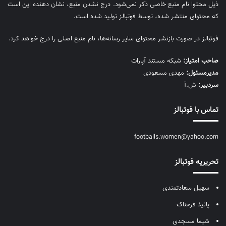
ذیل محتوا نام منبع خاصی ذکر نمی‌‎شود. درج نشدن منبع، نشان دهنده این است
که محتوای منتشر شده، توسط فوتبالز تولید شده است.
فوتبالز در صورت بازنشر محتوای سایر رسانه‌ها، نام منبع اصلی را درج خواهد کرد.
صاحب امتیاز:
شبکه مستند آپارات
مديرمسئول:
مهدی مسعودی
سردبیر:
ش.آ
تماس با فوتبالز
footballs.women@yahoo.com
تحریریه فوتبالز
سهیل سعادتمندی
پانیذ فرحناک
شیما مسجدی