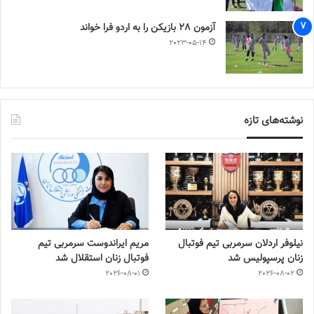
آزمون 28 بازیکن را به اردو فرا خواند
2023-05-14
نوشته‌های تازه
نیلوفر اردلان سرمربی تیم فوتبال
مریم ایراندوست سرمربی تیم
زنان پرسپولیس شد
فوتبال زنان استقلال شد
2026-08-01
2026-08-02