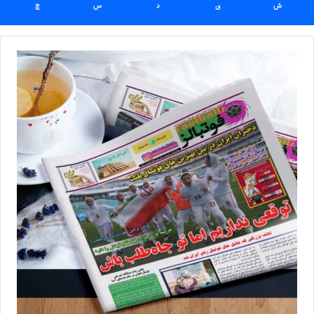
ش
ی
د
س
چ