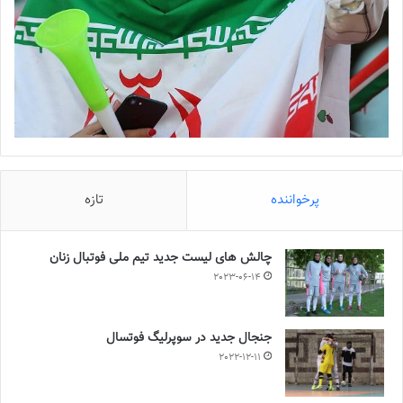
پرخواننده
تازه
چالش هاى ليست جدید تيم ملى فوتبال زنان
2023-06-14
جنجال جدید در سوپرلیگ فوتسال
2022-12-11