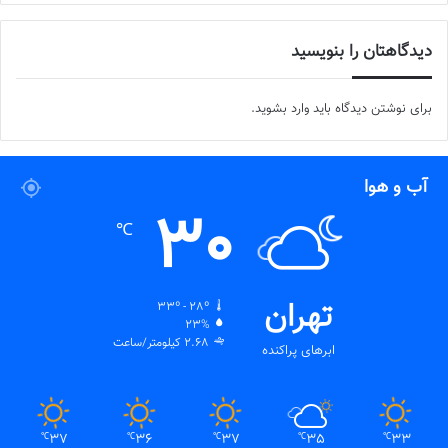
دیدگاهتان را بنویسید
برای نوشتن دیدگاه باید
وارد بشوید
.
آب و هوا
30
℃
تهران
33º - 28º
23%
2.68 کیلومتر/ساعت
ابرهای پراکنده
37
36
37
35
33
℃
℃
℃
℃
℃