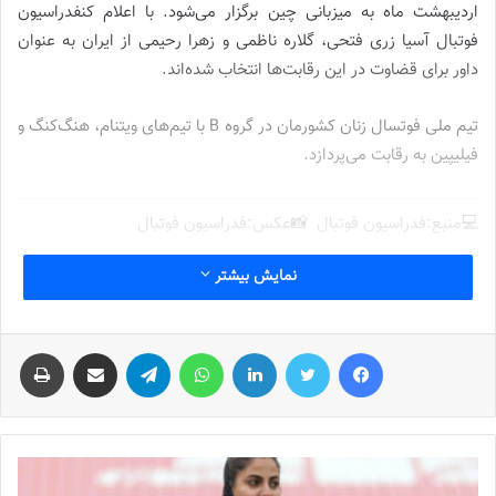
اردیبهشت ماه به میزبانی چین برگزار می‌شود. با اعلام کنفدراسیون
فوتبال آسیا زری فتحی، گلاره ناظمی و زهرا رحیمی از ایران به عنوان
داور برای قضاوت در این رقابت‌ها انتخاب شده‌اند.
تیم ملی فوتسال زنان کشورمان در گروه B با تیم‌های ویتنام، هنگ‌کنگ و
فیلیپین به رقابت می‌پردازد.
💻منبع:فدراسیون فوتبال 📸عکس:فدراسیون فوتبال
نمایش بیشتر
نوشته های مشابه
جنجال جدید در سوپرلیگ فوتسال
فیس بوک
توییتر
لینکدین
واتس آپ
تلگرام
اشتراک گذاری از طریق ایمیل
چاپ
2022-12-11
لیست تیم ملی فوتسال زنان اعلام شد
2025-04-28