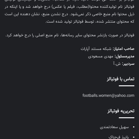
فوتبالز نام تولیدکننده محتوا(مطلب، فیلم یا عکس) درج خواهد شد و یا اینکه در
ذیل محتوا نام منبع خاصی ذکر نمی‌‎شود. درج نشدن منبع، نشان دهنده این است
که محتوای منتشر شده، توسط فوتبالز تولید شده است.
فوتبالز در صورت بازنشر محتوای سایر رسانه‌ها، نام منبع اصلی را درج خواهد کرد.
صاحب امتیاز:
شبکه مستند آپارات
مديرمسئول:
مهدی مسعودی
سردبیر:
ش.آ
تماس با فوتبالز
footballs.women@yahoo.com
تحریریه فوتبالز
سهیل سعادتمندی
پانیذ فرحناک