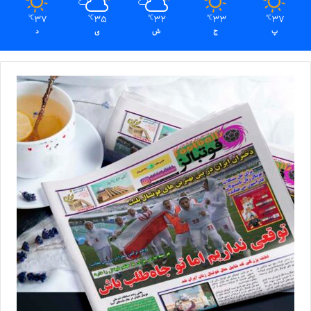
37
35
32
33
37
℃
℃
℃
℃
℃
پ
ج
ش
ی
د