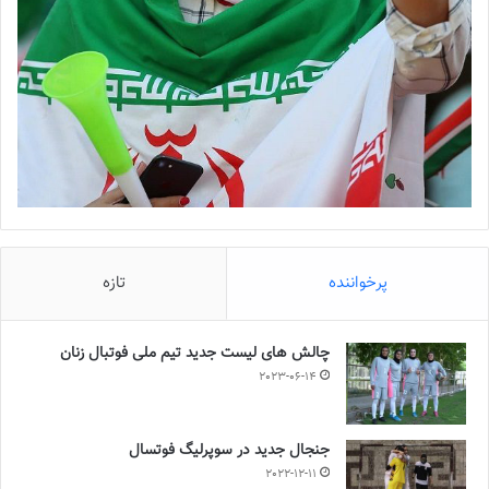
پرخواننده
تازه
چالش هاى ليست جدید تيم ملى فوتبال زنان
2023-06-14
جنجال جدید در سوپرلیگ فوتسال
2022-12-11