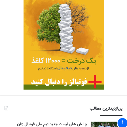
پربازدیدترین مطالب
چالش هاى ليست جدید تيم ملى فوتبال زنان