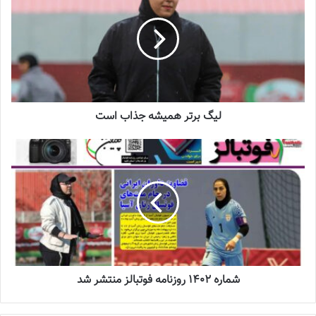
سرنوشت عجیب ستاره ایرانی در تورکال
2023-05-12
برگزاری اردوی انتخابی تیم ملی فوتسال
بانوان
لیگ برتر همیشه جذاب است
2023-08-01
◾️
با فوتبالز همراه شوید
◾️
فوتبالز
را در اینستاگرام دنبال کنید
footballs.women@
◾️
برچسب ها
جام ملت‌های آسیا
زری فتحی
زنان
زهرا رحیمی
فوتسال زنان
گلاره ناظمی
شماره 1402 روزنامه فوتبالز منتشر شد