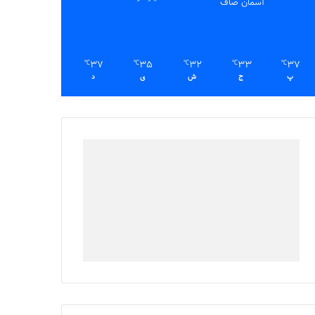
آسمان صاف
37
35
32
33
37
℃
℃
℃
℃
℃
پ
ج
ش
ی
د