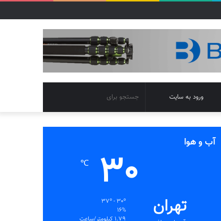
تغییر
جستجو
ورود به سایت
پوسته
برای
آب و هوا
30
℃
تهران
37º - 30º
16%
1.79 کیلومتر/ساعت