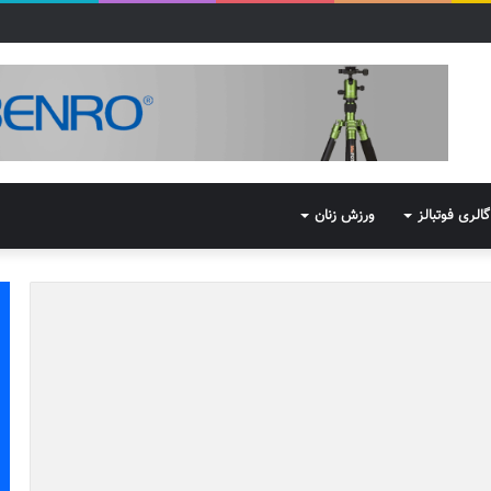
گالری فوتبالز
ورزش زنان