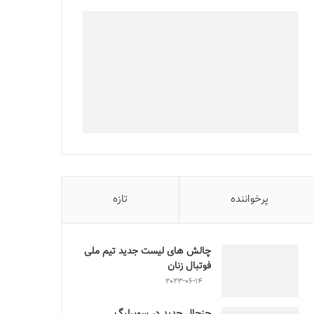
پرخواننده
تازه
چالش هاى ليست جدید تيم ملى
فوتبال زنان
2023-06-14
جنجال جدید در سوپرلیگ