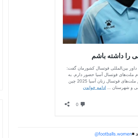
 ◾️
footballs.women@