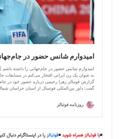
◾️
با فوتبالز همراه شوید
◾️
فوتبالز
را در اینستاگرام دنبال کنید