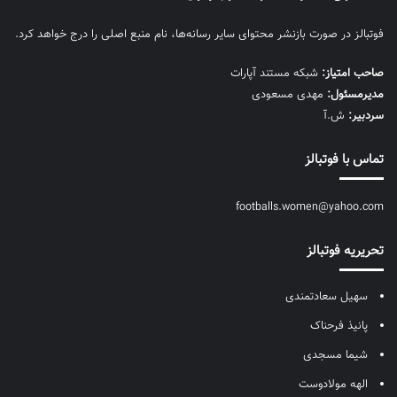
فوتبالز در صورت بازنشر محتوای سایر رسانه‌ها، نام منبع اصلی را درج خواهد کرد.
صاحب امتیاز:
شبکه مستند آپارات
مديرمسئول:
مهدی مسعودی
سردبیر:
ش.آ
تماس با فوتبالز
footballs.women@yahoo.com
تحریریه فوتبالز
سهیل سعادتمندی
پانیذ فرحناک
شیما مسجدی
الهه مولادوست