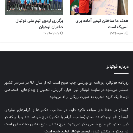
هدف ما ساختن تیمی آماده برای
برگزاری اردوی تیم ملی فوتبال
المپیک است
دختران نوجوان
2026-07-27
2026-08-01
درباره فوتبالز
روزنامه فوتبالز، روزنامه ای ورزشی چاپ صبح است که از سال ۹۸ در سراسر کشور
منتشر می‌شود.در سایت فوتبالز نیز اخبار، گزارش، تحلیل و ویدئوهای اختصاصی
توسط یک گروه مجرب به صورت رایگان ارائه می‌شود.
فوتبالز بر حفظ حق مولف تاکید دارد. در مطالب، عکس‌ها و فیلم‌های تولیدی
فوتبالز نام تولیدکننده محتوا(مطلب، فیلم یا عکس) درج خواهد شد و یا اینکه در
ذیل محتوا نام منبع خاصی ذکر نمی‌‎شود. درج نشدن منبع، نشان دهنده این است
که محتوای منتشر شده، توسط فوتبالز تولید شده است.