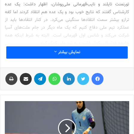
تورنمنت تایلند و نایب‌قهرمانی ملی‌پوشان، اظهار داشت: یک عده
کارشناس گفتند که نتایج خوب بود و یک عده هم انتقاد کردند اما کفه
ترازو بیشتر سمت انتقادها سنگینی می‌کرد. در کنار انتقادها باید از
عملکرد تیم ملی دفاع کنیم که یک ماه دیگر در جام ملت‌های آسیا
شرکت می‌کند و شانس اول قهرمانی است. البته به شرط اینکه همه
جامعه فوتسال یکدل باشند و به تیم ملی کمک کنند.
نمایش بیشتر
وی افزود: فوتسال ما مثل کشتی است و اگر حضور موفق در جام
ملت‌های آسیا و جام جهانی داشته باشد، همه ما منتفع می‌شویم و اگر
فیس بوک
توییتر
لینکدین
واتس آپ
تلگرام
اشتراک گذاری از طریق ایمیل
چاپ
نتواند از عنوان قهرمانی دفاع کند، کل جامعه فوتسال متضرر خواهد
شد. باید همه از تیم ملی حمایت کنیم تا برای بار سوم قهرمان آسیا
شود. کادر فنی هم باید بدانند که اگر انتقادی از تیم ملی فوتسال زنان
می‌شود، هدف فقط کمک کردن است نه تخریب. همه ما یک خانواده
هستیم.
گل نزدن به تایلند و ژاپن جای نگرانی دارد
مربی اسبق تیم ملی فوتسال زنان عنوان کرد: تیم ملی فوتسال زنان در