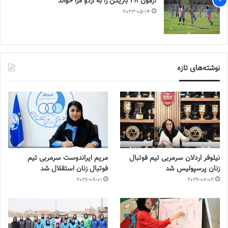
آزمون 28 بازیکن را به اردو فرا خواند
2023-05-14
نوشته‌های تازه
نیلوفر اردلان سرمربی تیم فوتبال
مریم ایراندوست سرمربی تیم
زنان پرسپولیس شد
فوتبال زنان استقلال شد
2026-08-01
2026-08-02