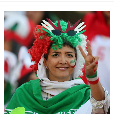
باشیم.
💻منبع:ایرنا 📸عکس:فاطمه شمس
◾️
با فوتبالز همراه شوید
◾️
فوتبالز
را در اینستاگرام دنبال کنید
footballs.women@
◾️
برچسب ها
تیم ملی فوتسال
زنان
فاطمه شریف
فوتسال بانوان