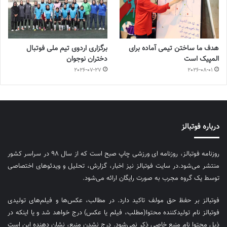
هدف ما ساختن تیمی آماده برای
برگزاری اردوی تیم ملی فوتبال
المپیک است
دختران نوجوان
2026-07-27
2026-08-01
درباره فوتبالز
روزنامه فوتبالز، روزنامه ای ورزشی چاپ صبح است که از سال ۹۸ در سراسر کشور
منتشر می‌شود.در سایت فوتبالز نیز اخبار، گزارش، تحلیل و ویدئوهای اختصاصی
توسط یک گروه مجرب به صورت رایگان ارائه می‌شود.
فوتبالز بر حفظ حق مولف تاکید دارد. در مطالب، عکس‌ها و فیلم‌های تولیدی
فوتبالز نام تولیدکننده محتوا(مطلب، فیلم یا عکس) درج خواهد شد و یا اینکه در
ذیل محتوا نام منبع خاصی ذکر نمی‌‎شود. درج نشدن منبع، نشان دهنده این است