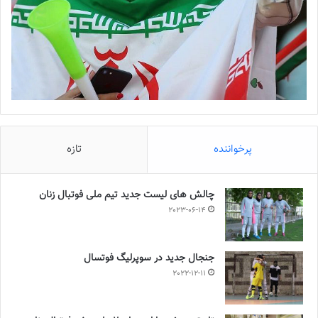
پرخواننده
تازه
چالش هاى ليست جدید تيم ملى فوتبال زنان
2023-06-14
جنجال جدید در سوپرلیگ فوتسال
2022-12-11