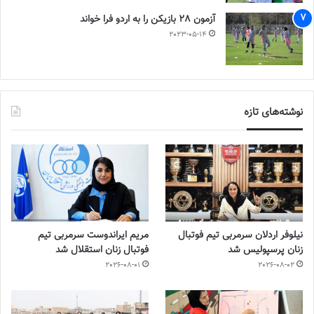
آزمون 28 بازیکن را به اردو فرا خواند
2023-05-14
نوشته‌های تازه
نیلوفر اردلان سرمربی تیم فوتبال
مریم ایراندوست سرمربی تیم
زنان پرسپولیس شد
فوتبال زنان استقلال شد
2026-08-01
2026-08-02