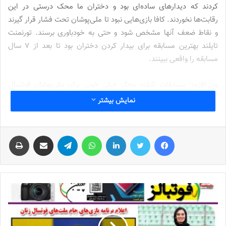
کردند که دیدارهای ساده‌ای بود و دختران ما محک درستی در این
رقابت‌ها نخوردند. کافا بازی‌هایی نبود تا ملی‌پوشان تحت فشار قرار گیرند
و نقاط ضعف آنها مشخص شود و حتی به خودباوری برسند. تورنمنت
تایلند بهترین مسابقه برای بیدار کردن دختران بود تا بعد از ۷ سال
مسابقه را واقعی ببینند.
وی افزود: مسابقات تایلند محک خیلی خوبی برای ملی‌پوشان فوتسال
بود و برخلاف نظر سایر مربیان معتقدم نتایج، رضایت‌بخش بود، زیرا با
نمایش بیشتر
توجه به نتایج کافا این بازی‌ها در تایلند قابل قبول بود. شاید به گفته
برخی از مربیان این بازی‌ها زنگ خطر هم محسوب می‌شد. همه این
فیس بوک
توییتر
لینکدین
واتس آپ
تلگرام
اشتراک گذاری از طریق ایمیل
چاپ
حرف‌ها درست است و حق می‌دهم که برخی نگران باشند اما از نظر من
دختران جهش خوبی داشتند.
سرمربی اسبق تیم ملی فوتسال زنان عنوان کرد: ما در دو بازی مقابل
ژاپن و تایلند مساوی کردیم اما اگر با بازی‌های کافا مقایسه می‌کردیم
انتظار این بود تا از ژاپن چند گل بخوریم. وقتی بچه‌ها با ژاپن مساوی
می‌کنند، در درجه اول نشان دهنده تاثیر مثبت اضافه شدن رضا کردی به