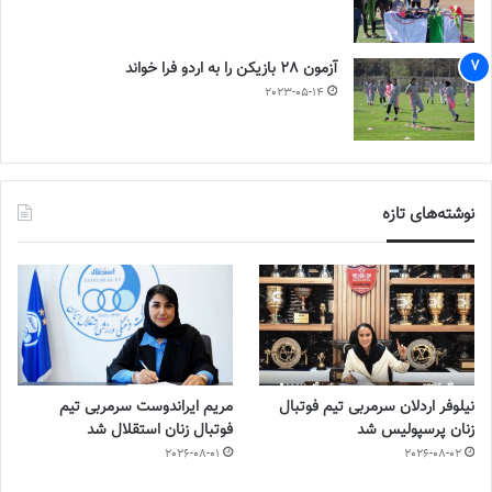
آزمون 28 بازیکن را به اردو فرا خواند
2023-05-14
نوشته‌های تازه
نیلوفر اردلان سرمربی تیم فوتبال
مریم ایراندوست سرمربی تیم
زنان پرسپولیس شد
فوتبال زنان استقلال شد
2026-08-01
2026-08-02