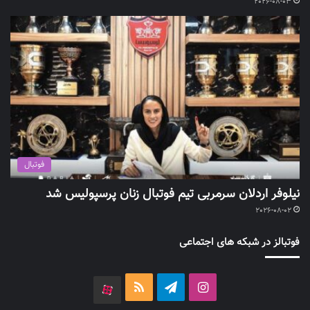
2026-08-03
فوتبال
نیلوفر اردلان سرمربی تیم فوتبال زنان پرسپولیس شد
2026-08-02
فوتبالز در شبکه های اجتماعی
اینستاگرام
تلگرام
خوراک
آپارات