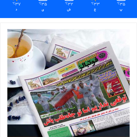
37
35
32
33
35
℃
℃
℃
℃
℃
پ
ج
ش
ی
د
◾️
با فوتبالز همراه شوید
◾️
فوتبالز
را در اینستاگرام دنبال کنید
footballs.women@
◾️
برچسب ها
روزنامه ورزشی
زنان
گیشه مطبوعات