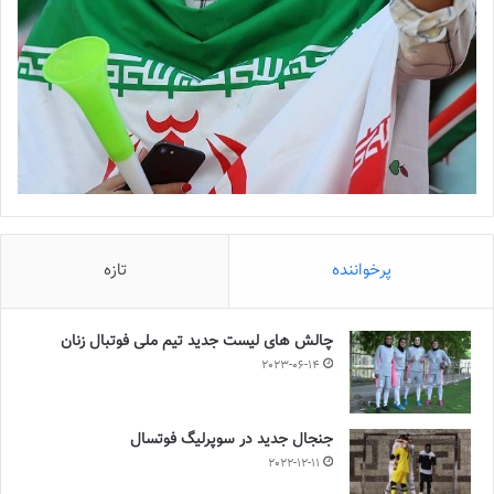
پرخواننده
تازه
چالش هاى ليست جدید تيم ملى فوتبال زنان
2023-06-14
جنجال جدید در سوپرلیگ فوتسال
2022-12-11