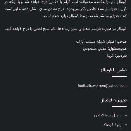
فوتبالز نام تولیدکننده محتوا(مطلب، فیلم یا عکس) درج خواهد شد و یا اینکه در
ذیل محتوا نام منبع خاصی ذکر نمی‌‎شود. درج نشدن منبع، نشان دهنده این است
که محتوای منتشر شده، توسط فوتبالز تولید شده است.
فوتبالز در صورت بازنشر محتوای سایر رسانه‌ها، نام منبع اصلی را درج خواهد کرد.
صاحب امتیاز:
شبکه مستند آپارات
مديرمسئول:
مهدی مسعودی
سردبیر:
ش.آ
تماس با فوتبالز
footballs.women@yahoo.com
تحریریه فوتبالز
سهیل سعادتمندی
پانیذ فرحناک