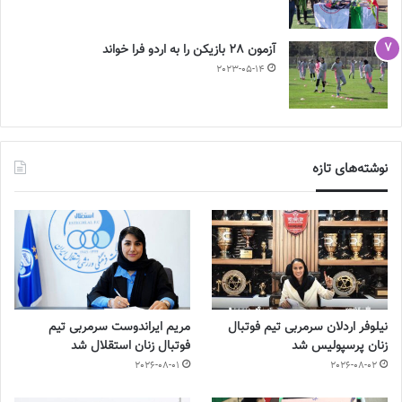
آزمون 28 بازیکن را به اردو فرا خواند
2023-05-14
نوشته‌های تازه
نیلوفر اردلان سرمربی تیم فوتبال
مریم ایراندوست سرمربی تیم
زنان پرسپولیس شد
فوتبال زنان استقلال شد
2026-08-01
2026-08-02