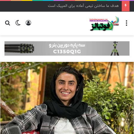
هدف ما ساختن تیمی آماده برای المپیک است
منو
ورود
تغییر
جس
پوسته
برا