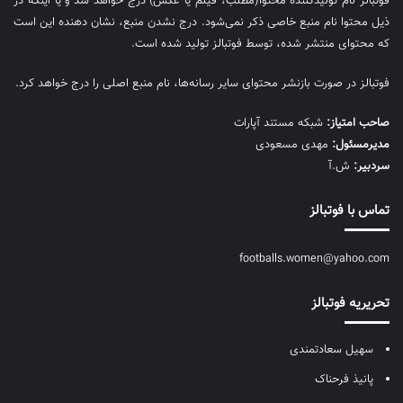
فوتبالز نام تولیدکننده محتوا(مطلب، فیلم یا عکس) درج خواهد شد و یا اینکه در
ذیل محتوا نام منبع خاصی ذکر نمی‌‎شود. درج نشدن منبع، نشان دهنده این است
که محتوای منتشر شده، توسط فوتبالز تولید شده است.
فوتبالز در صورت بازنشر محتوای سایر رسانه‌ها، نام منبع اصلی را درج خواهد کرد.
صاحب امتیاز:
شبکه مستند آپارات
مديرمسئول:
مهدی مسعودی
سردبیر:
ش.آ
تماس با فوتبالز
footballs.women@yahoo.com
تحریریه فوتبالز
سهیل سعادتمندی
پانیذ فرحناک