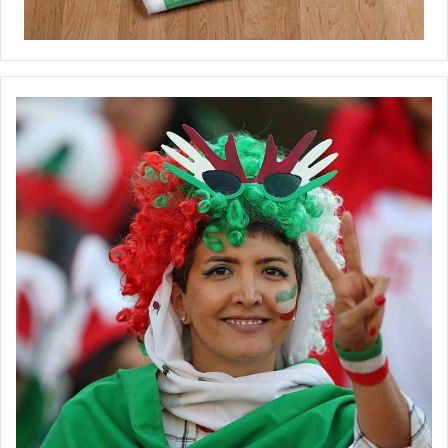
به‌طور منظم و به‌موقع انجام شود. اگر حمایت‌ها از تیم‌های ملی فوتبال
و فوتسال بیشتر شود، مطمئنم که در مسابقات پیش رو موفق خواهیم
بود.
💻منبع:مهر 📸عکس:اینستاگرام
◾️
با فوتبالز همراه شوید
◾️
فوتبالز
را در اینستاگرام دنبال کنید ◾️
footballs.women@
برچسب ها
تیم ملی فوتبال
زنان
سارا قمی
فوتبال بانوان