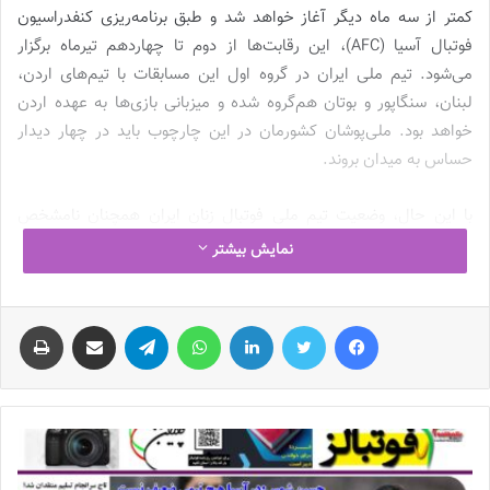
کمتر از سه ماه دیگر آغاز خواهد شد و طبق برنامه‌ریزی کنفدراسیون
فوتبال آسیا (AFC)، این رقابت‌ها از دوم تا چهاردهم تیرماه برگزار
می‌شود. تیم ملی ایران در گروه اول این مسابقات با تیم‌های اردن،
لبنان، سنگاپور و بوتان هم‌گروه شده و میزبانی بازی‌ها به عهده اردن
خواهد بود. ملی‌پوشان کشورمان در این چارچوب باید در چهار دیدار
حساس به میدان بروند.
با این حال، وضعیت تیم ملی فوتبال زنان ایران همچنان نامشخص
است. آخرین بازی این تیم به هشتم اسفندماه سال گذشته برمی‌گردد
نمایش بیشتر
که در آن دیداری دوستانه با پورتوریکو برگزار شد. پس از آن، هیچ اردویی
ترتیب داده نشده و برنامه‌ای برای آماده‌سازی تیم اعلام نشده است.
فیس بوک
توییتر
لینکدین
واتس آپ
تلگرام
اشتراک گذاری از طریق ایمیل
چاپ
همچنین قرارداد کادر فنی قبلی تا پایان اسفندماه ۱۴۰۳ اعتبار داشت و
هنوز وضعیت نیمکت تیم ملی مشخص نیست؛ این موضوع نگرانی‌ها را
درباره آمادگی تیم برای حضور در رقابت‌های پیش‌رو افزایش می‌دهد.
سارا قمی
بازیکن سابق تیم ملی فوتبال زنان به بررسی وضعیت تیم ملی
فوتبال زنان و شرایط فعلی پرداخت و اظهار کرد: با توجه به اینکه کمتر از