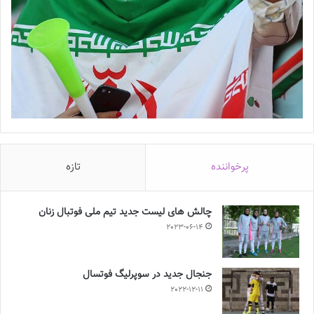
پرخواننده
تازه
چالش هاى ليست جدید تيم ملى فوتبال زنان
2023-06-14
جنجال جدید در سوپرلیگ فوتسال
2022-12-11