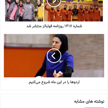
آینده درخشانی در انتظار فوتبال بانوان است
2022-12-10
شماره 1417 روزنامه فوتبالز منتشر شد
اردلان بازیکنان را به اردو فرا خواند
💻منبع:فدراسیون فوتبال 📸عکس:فدراسیون فوتبال
◾️
با فوتبالز همراه شوید
◾️
فوتبالز
را در اینستاگرام دنبال کنید ◾️
footballs.women@
اردوها را در این ماه شروع می‌کنیم
برچسب ها
تیم ملی فوتبال
زنان
فوتبال بانوان
نوشته های مشابه