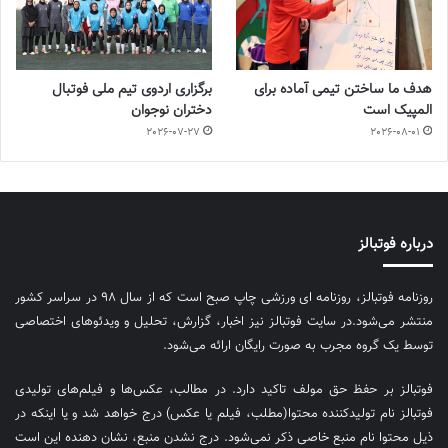
هدف ما ساختن تیمی آماده برای
برگزاری اردوی تیم ملی فوتبال
المپیک است
دختران نوجوان
2026-07-27
2026-08-01
درباره فوتبالز
روزنامه فوتبالز، روزنامه ای ورزشی چاپ صبح است که از سال ۹۸ در سراسر کشور
منتشر می‌شود.در سایت فوتبالز نیز اخبار، گزارش، تحلیل و ویدئوهای اختصاصی
توسط یک گروه مجرب به صورت رایگان ارائه می‌شود.
فوتبالز بر حفظ حق مولف تاکید دارد. در مطالب، عکس‌ها و فیلم‌های تولیدی
فوتبالز نام تولیدکننده محتوا(مطلب، فیلم یا عکس) درج خواهد شد و یا اینکه در
ذیل محتوا نام منبع خاصی ذکر نمی‌‎شود. درج نشدن منبع، نشان دهنده این است