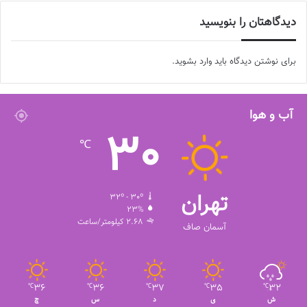
دیدگاهتان را بنویسید
برای نوشتن دیدگاه باید
وارد بشوید
.
آب و هوا
30
℃
تهران
32º - 30º
23%
2.68 کیلومتر/ساعت
آسمان صاف
36
36
37
35
32
℃
℃
℃
℃
℃
ش
ی
د
س
چ