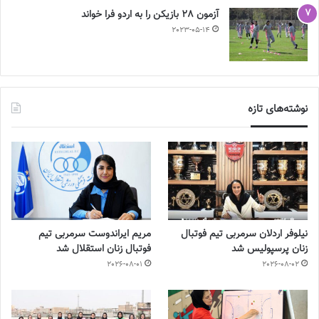
آزمون 28 بازیکن را به اردو فرا خواند
2023-05-14
نوشته‌های تازه
نیلوفر اردلان سرمربی تیم فوتبال
مریم ایراندوست سرمربی تیم
زنان پرسپولیس شد
فوتبال زنان استقلال شد
2026-08-01
2026-08-02