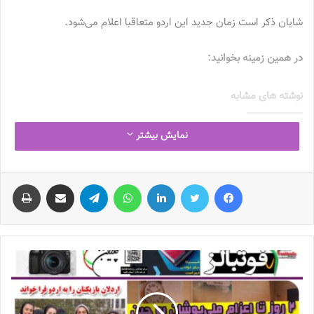
شایان ذکر است زمان جدید این اردو متعاقبا اعلام می‌شود.
در همین زمینه بخوانید:
نوشته های مشابه
چالش هاى ليست جدید تيم ملى فوتبال
نمایش بیشتر
زنان
2023-06-14
فیس بوک
توییتر
لینکدین
واتس آپ
تلگرام
اشتراک گذاری از طریق ایمیل
چاپ
تازه‌ترین خبرها از درمان ۲ ملی‌پوش فوتبال
زنان
2023-12-24
دعوت آزمون از 30 بازیکن به اردوی تیم ملی
2023-03-21