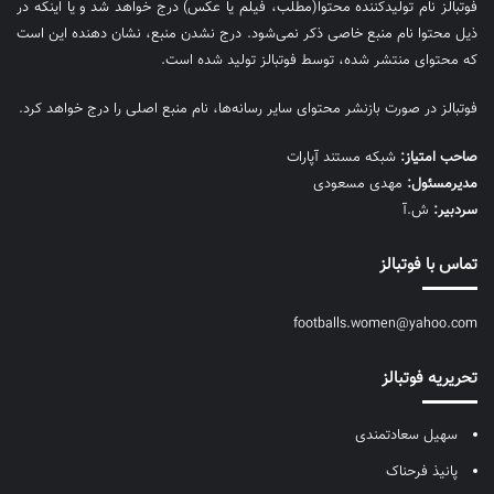
فوتبالز نام تولیدکننده محتوا(مطلب، فیلم یا عکس) درج خواهد شد و یا اینکه در
ذیل محتوا نام منبع خاصی ذکر نمی‌‎شود. درج نشدن منبع، نشان دهنده این است
که محتوای منتشر شده، توسط فوتبالز تولید شده است.
فوتبالز در صورت بازنشر محتوای سایر رسانه‌ها، نام منبع اصلی را درج خواهد کرد.
صاحب امتیاز:
شبکه مستند آپارات
مديرمسئول:
مهدی مسعودی
سردبیر:
ش.آ
تماس با فوتبالز
footballs.women@yahoo.com
تحریریه فوتبالز
سهیل سعادتمندی
پانیذ فرحناک