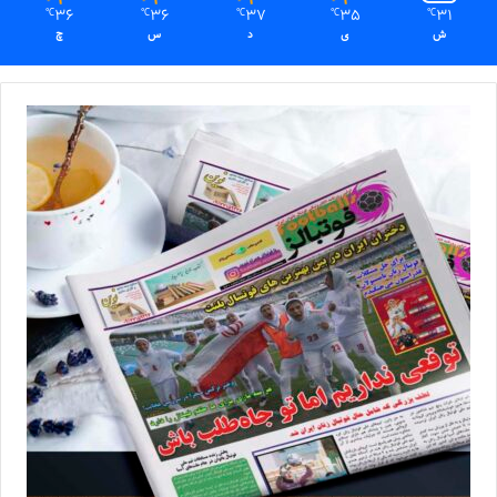
36
36
37
35
31
℃
℃
℃
℃
℃
ش
ی
د
س
چ
اردوی ملی‌پوشان جوان به تعویق افتاد