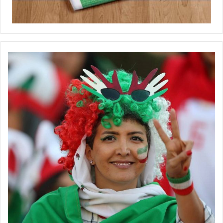
◾️
با فوتبالز همراه شوید
◾️
فوتبالز
را در اینستاگرام دنبال کنید ◾️
footballs.women@
برچسب ها
روزنامه ورزشی
زنان
گیشه مطبوعات