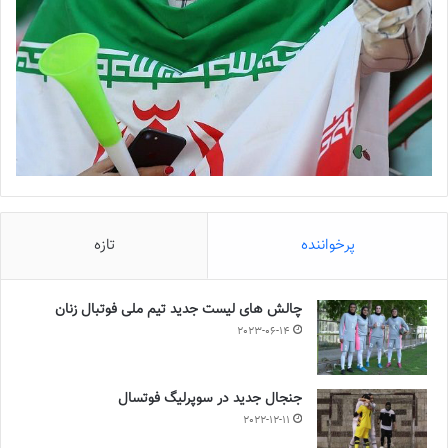
پرخواننده
تازه
چالش هاى ليست جدید تيم ملى فوتبال زنان
2023-06-14
جنجال جدید در سوپرلیگ فوتسال
2022-12-11