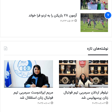
آزمون 28 بازیکن را به اردو فرا خواند
2023-05-14
نوشته‌های تازه
نیلوفر اردلان سرمربی تیم فوتبال
مریم ایراندوست سرمربی تیم
زنان پرسپولیس شد
فوتبال زنان استقلال شد
2026-08-01
2026-08-02