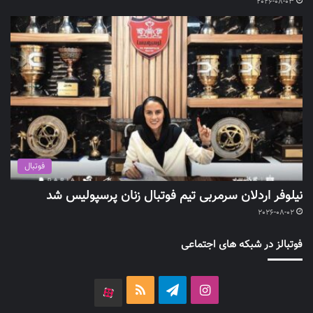
2026-08-03
فوتبال
نیلوفر اردلان سرمربی تیم فوتبال زنان پرسپولیس شد
2026-08-02
فوتبالز در شبکه های اجتماعی
اینستاگرام
تلگرام
خوراک
آپارات