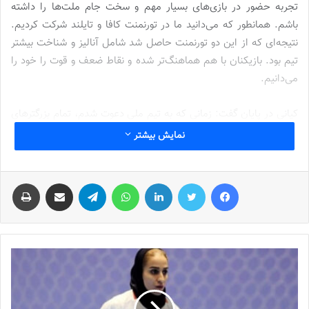
تجربه حضور در بازی‌های بسیار مهم و سخت جام ملت‌ها را داشته
باشم. همانطور که می‌دانید ما در تورنمنت کافا و تایلند شرکت کردیم.
نتیجه‌ای که از این دو تورنمنت حاصل شد شامل آنالیز و شناخت بیشتر
تیم بود. بازیکنان با هم هماهنگ‌تر شده و نقاط ضعف و قوت را خود را
می‌دانیم.
کیانی در پایان گفت: زمانی که به تیم ملی دعوت شدم، تمام بزرگترهای
تیم رویای حضور در این جام را داشتند. خوشحالم که در کنارشان
نمایش بیشتر
هستم. ما راه سختی پیش رویمان داریم و از هیچ تلاشی برای رسیدن به
هدفمان که همان موفقیت در این تورنمنت بزرگ است، دریغ نخواهیم
فیس بوک
توییتر
لینکدین
واتس آپ
تلگرام
اشتراک گذاری از طریق ایمیل
چاپ
کرد.
برنامه کامل مسابقات
تیم ملی فوتسال زنان ایران
در مرحله گروهی به
شرح زیر است:
نوشته های مشابه