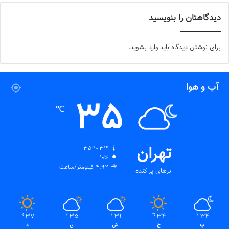
دیدگاهتان را بنویسید
برای نوشتن دیدگاه باید
وارد بشوید
.
برچسب ها
تیم ملی فوتسال
زنان
زهرا کیانی
فوتسال زنان
آب و هوا
35
℃
تهران
35º - 31º
10%
4.92 کیلومتر/ساعت
ابرهای پراکنده
37
35
31
34
34
℃
℃
℃
℃
℃
پ
ج
ش
ی
د