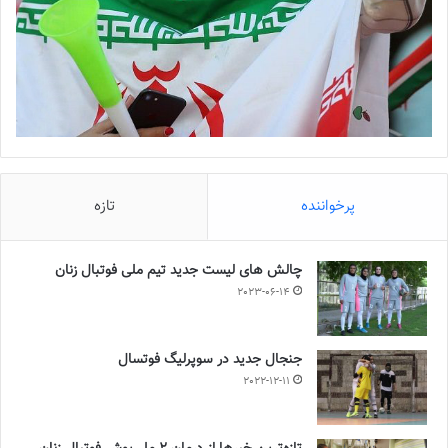
پرخواننده
تازه
چالش هاى ليست جدید تيم ملى فوتبال زنان
2023-06-14
جنجال جدید در سوپرلیگ فوتسال
2022-12-11