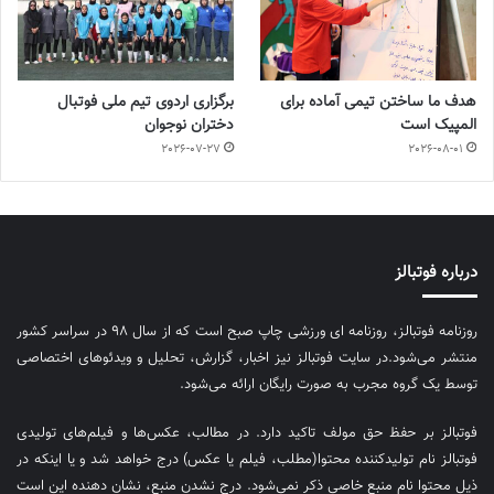
هدف ما ساختن تیمی آماده برای
برگزاری اردوی تیم ملی فوتبال
المپیک است
دختران نوجوان
2026-07-27
2026-08-01
درباره فوتبالز
روزنامه فوتبالز، روزنامه ای ورزشی چاپ صبح است که از سال ۹۸ در سراسر کشور
منتشر می‌شود.در سایت فوتبالز نیز اخبار، گزارش، تحلیل و ویدئوهای اختصاصی
توسط یک گروه مجرب به صورت رایگان ارائه می‌شود.
فوتبالز بر حفظ حق مولف تاکید دارد. در مطالب، عکس‌ها و فیلم‌های تولیدی
فوتبالز نام تولیدکننده محتوا(مطلب، فیلم یا عکس) درج خواهد شد و یا اینکه در
ذیل محتوا نام منبع خاصی ذکر نمی‌‎شود. درج نشدن منبع، نشان دهنده این است