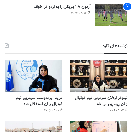
آزمون 28 بازیکن را به اردو فرا خواند
2023-05-14
نوشته‌های تازه
نیلوفر اردلان سرمربی تیم فوتبال
مریم ایراندوست سرمربی تیم
زنان پرسپولیس شد
فوتبال زنان استقلال شد
2026-08-01
2026-08-02