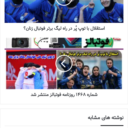
جنجال جدید در سوپرلیگ فوتسال
2022-12-11
استقلال با توپ پُر در راه لیگ برتر فوتبال زنان؟
لیست تیم ملی فوتسال زنان اعلام شد
2025-04-28
سرنوشت عجیب ستاره ایرانی در تورکال
2023-05-12
برگزاری اردوی انتخابی تیم ملی فوتسال
شماره 1468 روزنامه فوتبالز منتشر شد
بانوان
2023-08-01
نوشته های مشابه
تیم ملی فوتسال
در جریان مسابقات جام ملت‌های آسیا با سومی جواز