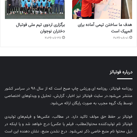
هدف ما ساختن تیمی آماده برای
برگزاری اردوی تیم ملی فوتبال
المپیک است
دختران نوجوان
2026-07-27
2026-08-01
درباره فوتبالز
روزنامه فوتبالز، روزنامه ای ورزشی چاپ صبح است که از سال ۹۸ در سراسر کشور
منتشر می‌شود.در سایت فوتبالز نیز اخبار، گزارش، تحلیل و ویدئوهای اختصاصی
توسط یک گروه مجرب به صورت رایگان ارائه می‌شود.
فوتبالز بر حفظ حق مولف تاکید دارد. در مطالب، عکس‌ها و فیلم‌های تولیدی
فوتبالز نام تولیدکننده محتوا(مطلب، فیلم یا عکس) درج خواهد شد و یا اینکه در
ذیل محتوا نام منبع خاصی ذکر نمی‌‎شود. درج نشدن منبع، نشان دهنده این است