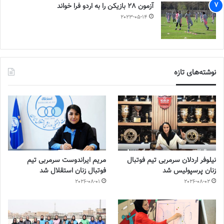
آزمون 28 بازیکن را به اردو فرا خواند
2023-05-14
نوشته‌های تازه
نیلوفر اردلان سرمربی تیم فوتبال
مریم ایراندوست سرمربی تیم
زنان پرسپولیس شد
فوتبال زنان استقلال شد
2026-08-01
2026-08-02