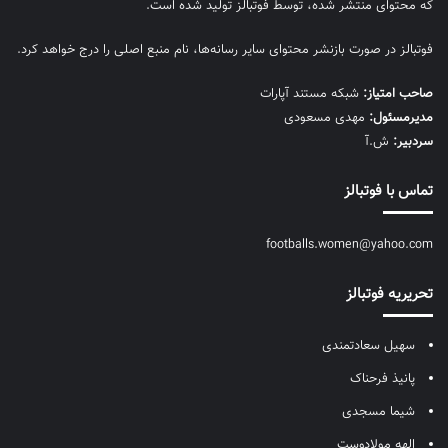
که محتوای منتشر شده، توسط فوتبالز تولید شده است.
فوتبالز در صورت بازنشر محتوای سایر رسانه‌ها، نام منبع اصلی را درج خواهد کرد.
صاحب امتیاز:
شبکه مستند آپارات
مديرمسئول:
مهدی مسعودی
سردبیر:
ش.آ
تماس با فوتبالز
footballs.women@yahoo.com
تحریریه فوتبالز
سهیل سعادتمندی
پانیذ فرحناک
شیما مسجدی
الهه مولادوست