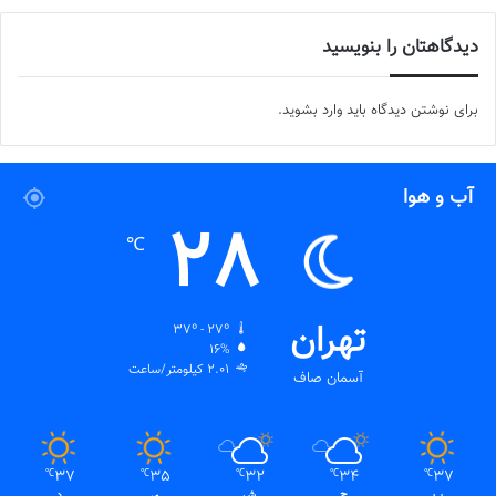
دیدگاهتان را بنویسید
برای نوشتن دیدگاه باید
وارد بشوید
.
آب و هوا
28
℃
تهران
37º - 27º
16%
2.01 کیلومتر/ساعت
آسمان صاف
37
35
32
34
37
℃
℃
℃
℃
℃
پ
ج
ش
ی
د