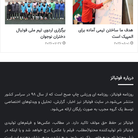
هدف ما ساختن تیمی آماده برای
برگزاری اردوی تیم ملی فوتبال
المپیک است
دختران نوجوان
2026-07-27
2026-08-01
درباره فوتبالز
روزنامه فوتبالز، روزنامه ای ورزشی چاپ صبح است که از سال ۹۸ در سراسر کشور
منتشر می‌شود.در سایت فوتبالز نیز اخبار، گزارش، تحلیل و ویدئوهای اختصاصی
توسط یک گروه مجرب به صورت رایگان ارائه می‌شود.
فوتبالز بر حفظ حق مولف تاکید دارد. در مطالب، عکس‌ها و فیلم‌های تولیدی
فوتبالز نام تولیدکننده محتوا(مطلب، فیلم یا عکس) درج خواهد شد و یا اینکه در
ذیل محتوا نام منبع خاصی ذکر نمی‌‎شود. درج نشدن منبع، نشان دهنده این است