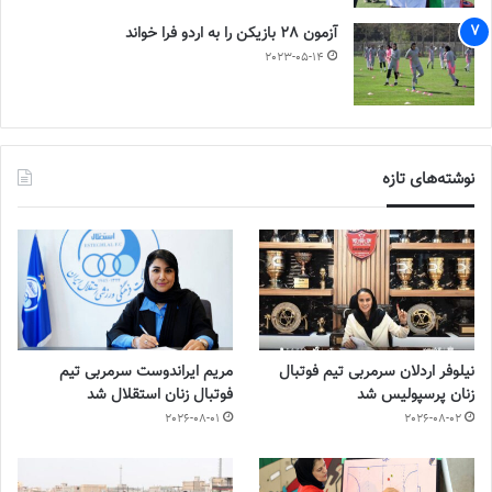
آزمون 28 بازیکن را به اردو فرا خواند
2023-05-14
نوشته‌های تازه
نیلوفر اردلان سرمربی تیم فوتبال
مریم ایراندوست سرمربی تیم
زنان پرسپولیس شد
فوتبال زنان استقلال شد
2026-08-01
2026-08-02