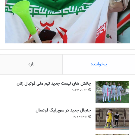
پرخواننده
تازه
چالش هاى ليست جدید تيم ملى فوتبال زنان
2023-06-14
جنجال جدید در سوپرلیگ فوتسال
2022-12-11