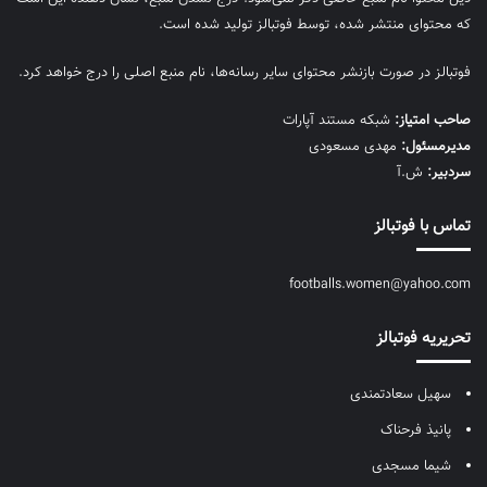
که محتوای منتشر شده، توسط فوتبالز تولید شده است.
فوتبالز در صورت بازنشر محتوای سایر رسانه‌ها، نام منبع اصلی را درج خواهد کرد.
صاحب امتیاز:
شبکه مستند آپارات
مديرمسئول:
مهدی مسعودی
سردبیر:
ش.آ
تماس با فوتبالز
footballs.women@yahoo.com
تحریریه فوتبالز
سهیل سعادتمندی
پانیذ فرحناک
شیما مسجدی