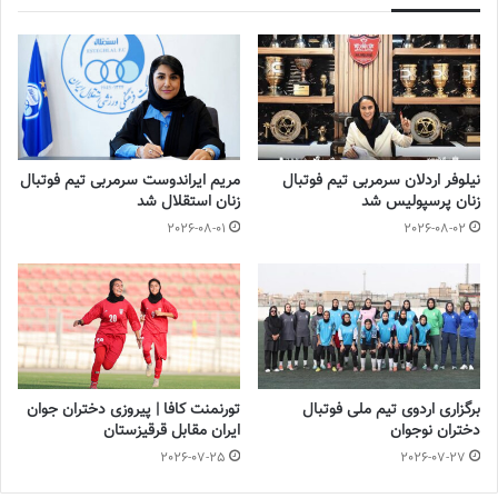
◾️
فوتبالز
را در اینستاگرام دنبال کنید ◾️
footballs.women@
برچسب ها
تیم ملی فوتبال
زنان
فوتبال بانوان
نیلوفر اردلان سرمربی تیم فوتبال
مریم ایراندوست سرمربی تیم فوتبال
زنان پرسپولیس شد
زنان استقلال شد
2026-08-01
2026-08-02
برگزاری اردوی تیم ملی فوتبال
تورنمنت کافا | پیروزی دختران جوان
دختران نوجوان
ایران مقابل قرقیزستان
2026-07-25
2026-07-27