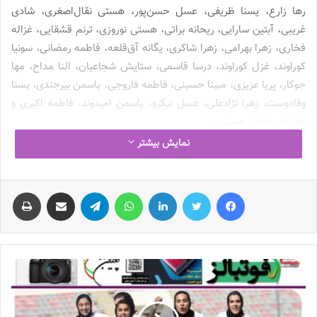
رها زارع، یسنا ظریفی، عسل حسن‌پور، هستی نقال‌اصغری، شادی
غریبی، آبتین سارایی، ریحانه براتی، هستی نوروزی، ترنم قشقایی، غزاله
فخاری، زهرا بهرامی، زهرا شاکری، یگانه آق‌قلعه، فاطمه رمضانی، سونیا
کوراوند، غزل کوراوند، درسا قاسمی، ستایش شجاعیان، النا مداح، مها
جوکار، پریا عزیزی، مبینا حسینی، فاطمه فاروجی، یاسمن بیرجندی، یسنا
وفادوست، زهرا نژادعلی، عسل نیکرو، یاسمن امیدوند، فاطمه اکبری و
حدیث سادات حسینی.
نمایش بیشتر
شایان ذکر است، سه مرحله اردوی انتخابی در تهران برگزار می‌شود تا
کادر فنی با شناخت بازیکنانف نفرات برتر را به اردوی اصلی
تیم ملی
فیس بوک
توییتر
لینکدین
واتس آپ
تلگرام
اشتراک گذاری از طریق ایمیل
چاپ
فوتبال نوجوانان
دعوت کند.
💻منبع:فدراسیون فوتبال 📸عکس:فدراسیون فوتبال
نوشته های مشابه