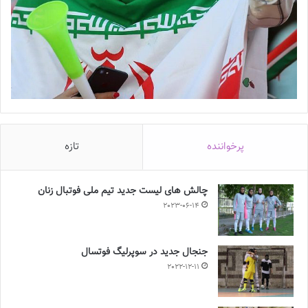
پرخواننده
تازه
چالش هاى ليست جدید تيم ملى فوتبال زنان
2023-06-14
جنجال جدید در سوپرلیگ فوتسال
2022-12-11