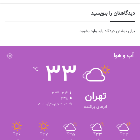
دیدگاهتان را بنویسید
برای نوشتن دیدگاه باید
وارد بشوید
.
آب و هوا
33
℃
تهران
33º - 30º
13%
4.02 کیلومتر/ساعت
ابرهای پراکنده
36
37
35
33
33
℃
℃
℃
℃
℃
ج
ش
ی
د
س