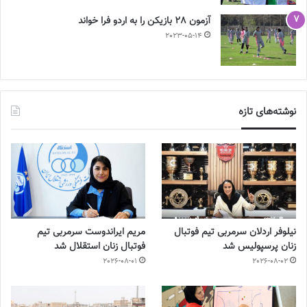
آزمون 28 بازیکن را به اردو فرا خواند
2023-05-14
نوشته‌های تازه
نیلوفر اردلان سرمربی تیم فوتبال
مریم ایراندوست سرمربی تیم
زنان پرسپولیس شد
فوتبال زنان استقلال شد
2026-08-01
2026-08-02