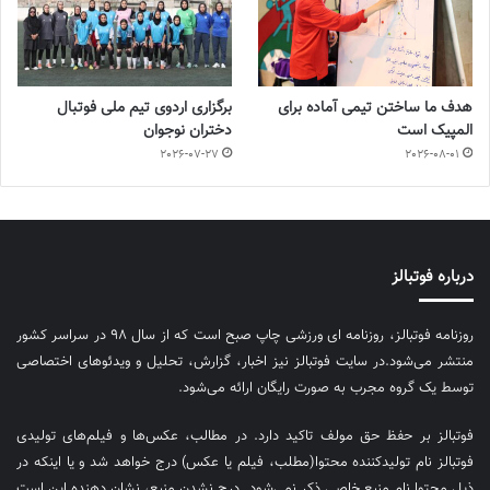
هدف ما ساختن تیمی آماده برای
برگزاری اردوی تیم ملی فوتبال
المپیک است
دختران نوجوان
2026-07-27
2026-08-01
درباره فوتبالز
روزنامه فوتبالز، روزنامه ای ورزشی چاپ صبح است که از سال ۹۸ در سراسر کشور
منتشر می‌شود.در سایت فوتبالز نیز اخبار، گزارش، تحلیل و ویدئوهای اختصاصی
توسط یک گروه مجرب به صورت رایگان ارائه می‌شود.
فوتبالز بر حفظ حق مولف تاکید دارد. در مطالب، عکس‌ها و فیلم‌های تولیدی
فوتبالز نام تولیدکننده محتوا(مطلب، فیلم یا عکس) درج خواهد شد و یا اینکه در
ذیل محتوا نام منبع خاصی ذکر نمی‌‎شود. درج نشدن منبع، نشان دهنده این است