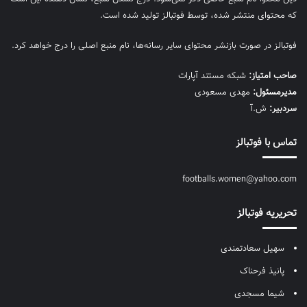
که محتوای منتشر شده، توسط فوتبالز تولید شده است.
فوتبالز در صورت بازنشر محتوای سایر رسانه‌ها، نام منبع اصلی را درج خواهد کرد.
صاحب امتیاز:
شبکه مستند آپارات
مديرمسئول:
مهدی مسعودی
سردبیر:
ش.آ
تماس با فوتبالز
footballs.women@yahoo.com
تحریریه فوتبالز
سهیل سعادتمندی
پانیذ فرحناک
شیما مسجدی