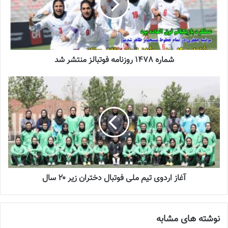
چالش هاى ليست جدید تيم ملى فوتبال
زنان
2023-06-14
تازه‌ترین خبرها از درمان ۲ ملی‌پوش فوتبال
شماره 1478 روزنامه فوتبالز منتشر شد
زنان
2023-12-24
دعوت آزمون از 30 بازیکن به اردوی تیم ملی
2023-03-21
آینده درخشانی در انتظار فوتبال بانوان است
2022-12-10
آغاز اردوی تیم ملی فوتبال دختران زیر ۲۰ سال
◾️
با فوتبالز همراه شوید
نوشته های مشابه