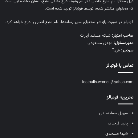
ذیل محتوا نام منبع خاصی ذکر نمی‌‎شود. درج نشدن منبع، نشان دهنده این است
که محتوای منتشر شده، توسط فوتبالز تولید شده است.
فوتبالز در صورت بازنشر محتوای سایر رسانه‌ها، نام منبع اصلی را درج خواهد کرد.
صاحب امتیاز:
شبکه مستند آپارات
مديرمسئول:
مهدی مسعودی
سردبیر:
ش.آ
تماس با فوتبالز
footballs.women@yahoo.com
تحریریه فوتبالز
سهیل سعادتمندی
پانیذ فرحناک
شیما مسجدی