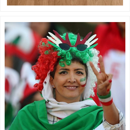
💻منبع:فوتبال360 📸عکس:فدراسیون فوتبال
◾️
با فوتبالز همراه شوید
◾️
فوتبالز
را در اینستاگرام دنبال کنید ◾️
footballs.women@
برچسب ها
تیم ملی فوتبال
جام ملت‌های آسیا
زنان
فوتبال بانوان