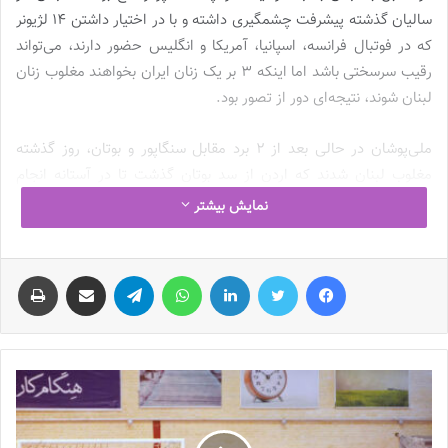
سالیان گذشته پیشرفت چشمگیری داشته و با در اختیار داشتن 14 لژیونر
که در فوتبال فرانسه، اسپانیا، آمریکا و انگلیس حضور دارند، می‌تواند
رقیب سرسختی باشد اما اینکه 3 بر یک زنان ایران بخواهند مغلوب زنان
لبنان شوند، نتیجه‌ای دور از تصور بود.
ملی‌پوشان در حالی بعد از 2 برد مقابل سنگاپور و بوتان، روز گذشته
مغلوب لبنان شدند که اردن از سد بوتان گذشت تا در آستانه انجام
دیدارهای روز پایانی، اردن 3 امتیاز بیشتر از ایران داشته باشد. اتفاق
نمایش بیشتر
مهم آنکه آخرین بازی گروه بین زنان ایران و اردن است؛ 2 تیمی که در
روز پایانی شانس صعود دارند و اردنی‌ها با یک برد و حتی تساوی
فیس بوک
توییتر
لینکدین
واتس آپ
تلگرام
اشتراک گذاری از طریق ایمیل
چاپ
می‌توانند به جام ملت‌ها بروند اما فارغ از برتری 4گله اردن از حیث
تفاضل گل، باید اشاره داشت که ملاک بازی رودررو است و زنان ایران
حتی با یک برد یک‌گله هم می‌توانند بالاتر از اردن به جام ملت‌های آسیا
2026 بروند. شایان ذکر است که تقابل دو تیم شنبه‌شب از ساعت 19:30
به وقت ایران در ورزشگاه ملک عبدالله دوم شهر امان در کشور اردن
برگزار خواهد شد.