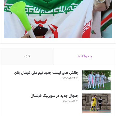
پرخواننده
تازه
چالش هاى ليست جدید تيم ملى فوتبال زنان
2023-06-14
جنجال جدید در سوپرلیگ فوتسال
2022-12-11