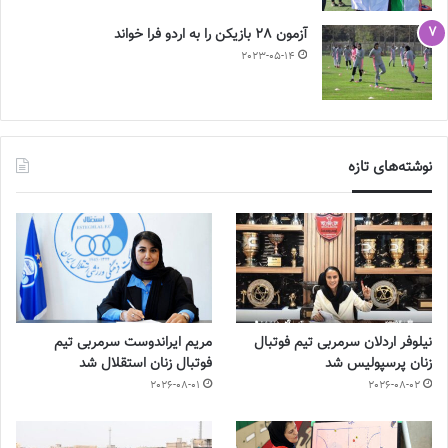
آزمون 28 بازیکن را به اردو فرا خواند
2023-05-14
نوشته‌های تازه
نیلوفر اردلان سرمربی تیم فوتبال
مریم ایراندوست سرمربی تیم
زنان پرسپولیس شد
فوتبال زنان استقلال شد
2026-08-01
2026-08-02