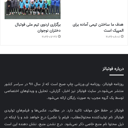
هدف ما ساختن تیمی آماده برای
برگزاری اردوی تیم ملی فوتبال
المپیک است
دختران نوجوان
2026-07-27
2026-08-01
درباره فوتبالز
روزنامه فوتبالز، روزنامه ای ورزشی چاپ صبح است که از سال ۹۸ در سراسر کشور
منتشر می‌شود.در سایت فوتبالز نیز اخبار، گزارش، تحلیل و ویدئوهای اختصاصی
توسط یک گروه مجرب به صورت رایگان ارائه می‌شود.
فوتبالز بر حفظ حق مولف تاکید دارد. در مطالب، عکس‌ها و فیلم‌های تولیدی
فوتبالز نام تولیدکننده محتوا(مطلب، فیلم یا عکس) درج خواهد شد و یا اینکه در
ذیل محتوا نام منبع خاصی ذکر نمی‌‎شود. درج نشدن منبع، نشان دهنده این است