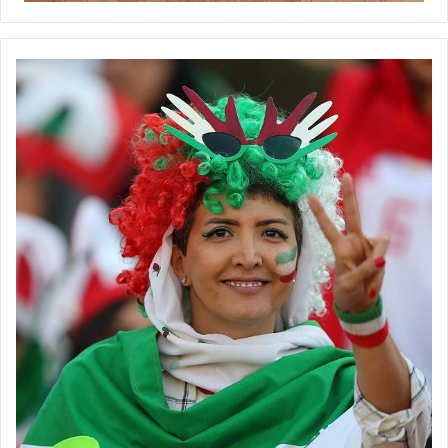
با صداقت بگویم اصلا فوتبال ایران را دنبال نمی‌کردم. اما خانواده من
استقلالی هستند. پدرم تمام بازی‌های استقلال را دنبال می‌کرد و در خانه
ما همیشه حرف از استقلال بوده اما خانواده مادری‌ام همه پرسپولیسی
هستند .
پدرتان از شما نخواست که پرسپولیسی نشوید؟
به شوخی گفت. مثلا امسال در خانه بودیم و دربی برگزار شد، من از
پرسپولیس حمایت می‌کردم پدرم می‌گفت: دیگر فایده ندارد؛ باید از خانه
بروی! پدرم واقعا استقلالی متعصب است اما می‌داند که بحث حرفه‌ای
است و خیلی هم خوشحال شده بود که به عنوان کاپیتان در پرسپولیس
بودم. هرچند اوایل زیاد خوشحال نبود اما کم کم کنار آمد و گفت شغلت
همین است.
کار کردن با شادی رضایی چطور است؟
با همه مربیان ایرانی کار کردم اما ایشان خیلی جوان هستند و هنوز
خیلی کار دارد تا به مربیان سطح بالای ایران برسد. در زمانی که در
پرسپولیس بود، نتایج مورد نظر باشگاه را گرفت.