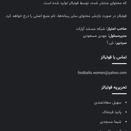
که محتوای منتشر شده، توسط فوتبالز تولید شده است.
فوتبالز در صورت بازنشر محتوای سایر رسانه‌ها، نام منبع اصلی را درج خواهد کرد.
صاحب امتیاز:
شبکه مستند آپارات
مديرمسئول:
مهدی مسعودی
سردبیر:
ش.آ
تماس با فوتبالز
footballs.women@yahoo.com
تحریریه فوتبالز
سهیل سعادتمندی
پانیذ فرحناک
شیما مسجدی