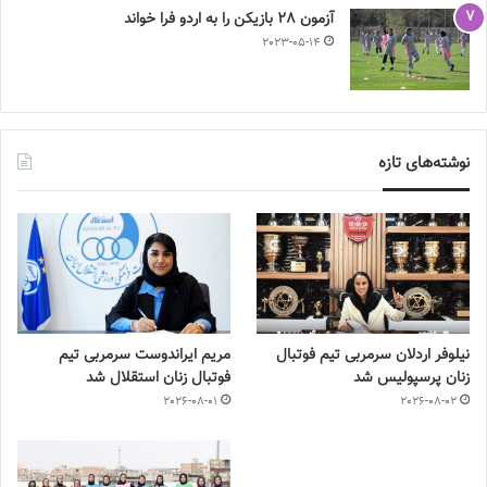
آزمون 28 بازیکن را به اردو فرا خواند
2023-05-14
نوشته‌های تازه
نیلوفر اردلان سرمربی تیم فوتبال
مریم ایراندوست سرمربی تیم
زنان پرسپولیس شد
فوتبال زنان استقلال شد
2026-08-01
2026-08-02