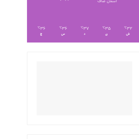
آسمان صاف
36
36
37
35
32
℃
℃
℃
℃
℃
ش
ی
د
س
چ