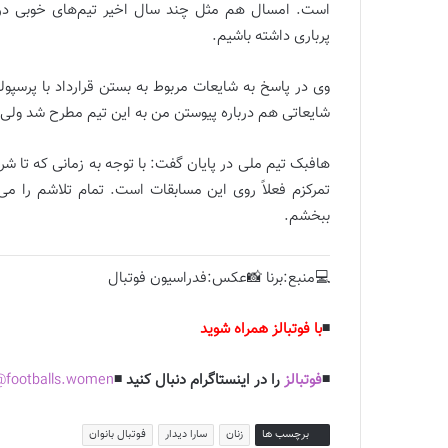
است. امسال هم مثل چند سال اخیر تیم‌های خوبی در 
پرباری داشته باشیم.
وی در پاسخ به شایعات مربوط به بستن قرارداد با پرسپ
شایعاتی هم درباره پیوستن من به این تیم مطرح شد ولی
هافبک تیم ملی در پایان گفت: با توجه به زمانی که تا شر
تمرکزم فعلاً روی این مسابقات است. تمام تلاشم را می‌
ببخشم.
💻منبع:برنا 📸عکس:فدراسیون فوتبال
◾️
با فوتبالز همراه شوید
◾️
فوتبالز
را در اینستاگرام دنبال کنید ◾️
footballs.women@
برچسب ها
زنان
سارا دیدار
فوتبال بانوان