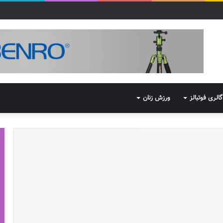
گالری فوتبالز
ورزش زنان