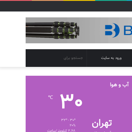
تغییر
جستجو
ورود به سایت
پوسته
برای
آب و هوا
30
℃
تهران
32º - 30º
20%
2.68 کیلومتر/ساعت