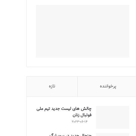
پرخواننده
تازه
چالش هاى ليست جدید تيم ملى
فوتبال زنان
2023-06-14
جنجال جدید در سوپرلیگ