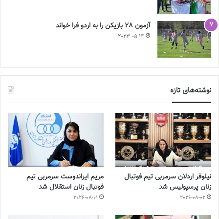
آزمون 28 بازیکن را به اردو فرا خواند
2023-05-14
نوشته‌های تازه
نیلوفر اردلان سرمربی تیم فوتبال
مریم ایراندوست سرمربی تیم
زنان پرسپولیس شد
فوتبال زنان استقلال شد
2026-08-01
2026-08-02