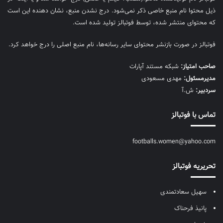
ذیل محتوا نام منبع خاصی ذکر نمی‌‎شود. درج نشدن منبع، نشان دهنده این است
که محتوای منتشر شده، توسط فوتبالز تولید شده است.
فوتبالز در صورت بازنشر محتوای سایر رسانه‌ها، نام منبع اصلی را درج خواهد کرد.
صاحب امتیاز:
شبکه مستند آپارات
مديرمسئول:
مهدی مسعودی
سردبیر:
ش.آ
تماس با فوتبالز
footballs.women@yahoo.com
تحریریه فوتبالز
سهیل سعادتمندی
پانیذ فرحناک