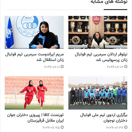
نوشته های مشابه
فیلیپین (در جمع ۵۰ تیم برتر جهان)
این قرعه مسیر دشواری را پیش روی شاگردان مرضیه جعفری قرار داده
است.
لزوم برنامه‌ریزی بهتر
نیلوفر اردلان سرمربی تیم فوتبال
مریم ایراندوست سرمربی تیم فوتبال
با توجه به کیفیت بالای رقبا انتظار می‌رود فدراسیون فوتبال ایران برخلاف
زنان پرسپولیس شد
زنان استقلال شد
روند پیش از مرحله مقدماتی برنامه‌ای جدی برای آماده‌سازی تیم در نظر
2026-08-01
2026-08-02
بگیرد. برگزاری بازی‌های تدارکاتی با حریفان قدرتمند و برپایی اردوهای
برون‌مرزی می‌تواند نقش مهمی در آماده‌سازی بازیکنان ایفا کند.
فیفادی‌های پیش‌رو
بر اساس تقویم فیفا دو پنجره مهم پیش از آغاز جام ملت‌ها وجود دارد:
برگزاری اردوی تیم ملی فوتبال
تورنمنت کافا | پیروزی دختران جوان
دختران نوجوان
ایران مقابل قرقیزستان
۲۰ تا ۲۹ اکتبر ۲۰۲۵ (۲۸ مهر تا ۷ آبان) امکان برگزاری حداکثر ۳ بازی
2026-07-25
2026-07-27