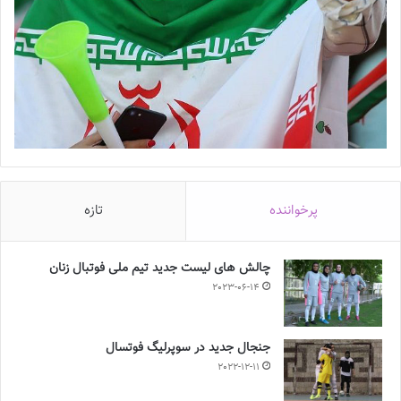
پرخواننده
تازه
چالش هاى ليست جدید تيم ملى فوتبال زنان
2023-06-14
جنجال جدید در سوپرلیگ فوتسال
2022-12-11