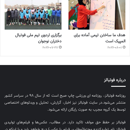
هدف ما ساختن تیمی آماده برای
برگزاری اردوی تیم ملی فوتبال
المپیک است
دختران نوجوان
2026-07-27
2026-08-01
درباره فوتبالز
روزنامه فوتبالز، روزنامه ای ورزشی چاپ صبح است که از سال ۹۸ در سراسر کشور
منتشر می‌شود.در سایت فوتبالز نیز اخبار، گزارش، تحلیل و ویدئوهای اختصاصی
توسط یک گروه مجرب به صورت رایگان ارائه می‌شود.
فوتبالز بر حفظ حق مولف تاکید دارد. در مطالب، عکس‌ها و فیلم‌های تولیدی
فوتبالز نام تولیدکننده محتوا(مطلب، فیلم یا عکس) درج خواهد شد و یا اینکه در