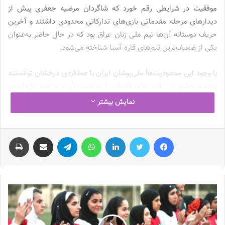
موفقیت در شرایطی رقم خورد که شاگردان مرضیه جعفری پیش از
دیدارهای مرحله مقدماتی بازی‌های تدارکاتی محدودی داشتند و آخرین
حریف دوستانه آن‌ها تیم ملی زنان عراق بود که در حال حاضر به‌عنوان
یکی از ضعیف‌ترین تیم‌های قاره آسیا شناخته می‌شود.
با وجود این محدودیت‌ها ملی‌پوشان ایران با عملکردی درخشان توانستند
سهمیه حضور در رقابت‌های قاره‌ای را به دست آورند و امید تازه‌ای در
فوتبال زنان کشور ایجاد کنند.
نمایش بیشتر
مسابقات نهایی جام ملت‌های فوتبال زنان آسیا از ۱۰ اسفند ۱۴۰۴ تا ۱
فیس بوک
توییتر
لینکدین
واتس آپ
تلگرام
اشتراک گذاری از طریق ایمیل
چاپ
فروردین ۱۴۰۵ به میزبانی کشور استرالیا برگزار خواهد شد. شهرهای
سیدنی، گلد کوست و پرث میزبان این رویداد بزرگ هستند.
نوشته های مشابه
چالش هاى ليست جدید تيم ملى فوتبال
زنان