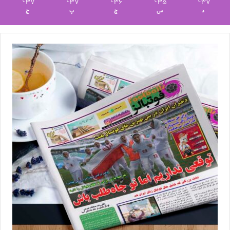
37
37
36
35
37
℃
℃
℃
℃
℃
د
س
چ
پ
ج
◾️ زنان کره‌جنوبی – زنان ایران (ساعت ۱۲:۳۰ به وقت ایران)
پنج‌شنبه چهاردهم اسفندماه ۱۴۰۴
◾️ زنان ایران – زنان استرالیا (ساعت ۱۲:۳۰ به وقت ایران)
یک‌شنبه هفدهم اسفندماه ۱۴۰۴
◾️ زنان ایران – زنان فیلیپین (ساعت ۱۲:۳۰ به وقت ایران)
💻منبع:مهر 📸عکس:فدراسیون فوتبال
◾️
با فوتبالز همراه شوید
◾️
فوتبالز
را در اینستاگرام دنبال کنید ◾️
footballs.women@